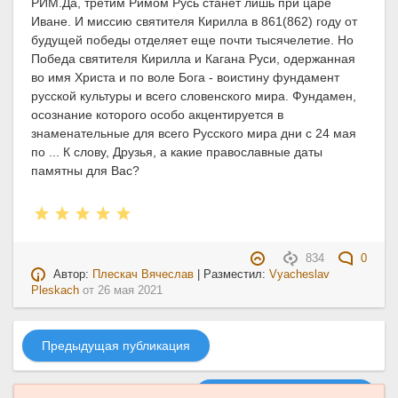
РИМ.Да, третим Римом Русь станет лишь при царе
Иване. И миссию святителя Кирилла в 861(862) году от
будущей победы отделяет еще почти тысячелетие. Но
Победа святителя Кирилла и Кагана Руси, одержанная
во имя Христа и по воле Бога - воистину фундамент
русской культуры и всего словенского мира. Фундамен,
осознание которого особо акцентируется в
знаменательные для всего Русского мира дни с 24 мая
по ... К слову, Друзья, а какие православные даты
памятны для Вас?
834
0
Автор:
Плескач Вячеслав
| Разместил:
Vyacheslav
Pleskach
от
26 мая 2021
Предыдущая публикация
Следующая публикация