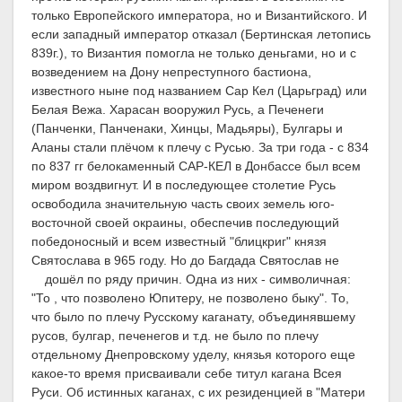
только Европейского императора, но и Византийского. И
если западный император отказал (Бертинская летопись
839г.), то Византия помогла не только деньгами, но и с
возведением на Дону непреступного бастиона,
известного ныне под названием Сар Кел (Царьград) или
Белая Вежа. Харасан вооружил Русь, а Печенеги
(Панченки, Панченаки, Хинцы, Мадьяры), Булгары и
Аланы стали плёчом к плечу с Русью. За три года - с 834
по 837 гг белокаменный САР-КЕЛ в Донбассе был всем
миром воздвигнут. И в последующее столетие Русь
освободила значительную часть своих земель юго-
восточной своей окраины, обеспечив последующий
победоносный и всем известный "блицкриг" князя
Святослава в 965 году. Но до Багдада Святослав не
дошёл по ряду причин.
Одна из них - символичная:
"То , что позволено Юпитеру, не позволено быку". То,
что было по плечу Русскому каганату, объединявшему
русов, булгар, печенегов и т.д. не было по плечу
отдельному Днепровскому уделу, князья которого еще
какое-то время присваивали себе титул кагана Всея
Руси. Об истинных каганах, с их резиденцией в "Матери