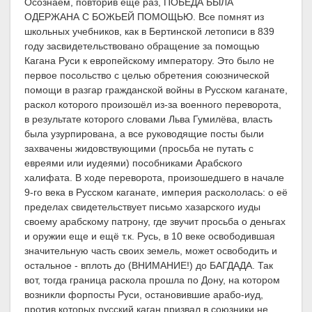
Осознаем, повторив еще раз, ПОБЕДА БЫЛА
ОДЕРЖАНА С БОЖЬЕЙ ПОМОЩЬЮ. Все помнят из
школьных учебников, как в Бертинской летописи в 839
году засвидетельствовано обращение за помощью
Кагана Руси к европейскому императору. Это было не
первое посольство с целью обретения союзнической
помощи в разгар гражданской войны в Русском каганате,
раскол которого произошёл из-за военного переворота,
в результате которого словами Льва Гумилёва, власть
была узурпирована, а все руководящие посты были
захвачены жидовствующими (просьба не путать с
евреями или иудеями) пособниками Арабского
халифата. В ходе переворота, произошедшего в начале
9-го века в Русском каганате, империя раскололась: о её
пределах свидетельствует письмо хазарского иуды
своему арабскому патрону, где звучит просьба о деньгах
и оружии еще и ещё т.к. Русь, в 10 веке освободившая
значительную часть своих земель, может освободить и
остальное - вплоть до (ВНИМАНИЕ!) до БАГДАДА. Так
вот, тогда граница раскола прошла по Дону, на котором
возникли форпосты Руси, остановившие арабо-иуд,
против которых русский каган призвал в союзники не