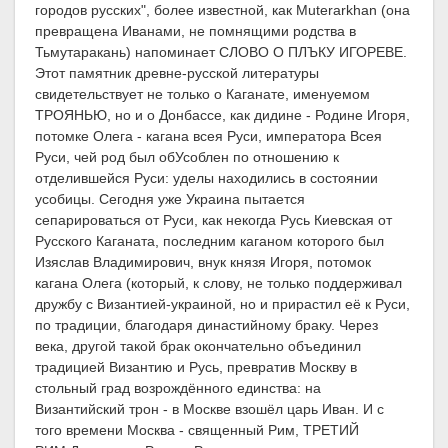
городов русских", более известной, как Muterarkhan (она
превращена Иванами, не помнящими родства в
Тьмутаракань) напоминает СЛОВО О ПЛЪКУ ИГОРЕВЕ.
Этот памятник древне-русской литературы
свидетельствует не только о Каганате, именуемом
ТРОЯНЬЮ, но и о Донбассе, как дидине - Родине Игоря,
потомке Олега - кагана всея Руси, императора Всея
Руси, чей род был обУсоблен по отношению к
отделившейся Руси: уделы находились в состоянии
усобицы. Сегодня уже Украина пытается
сепарироваться от Руси, как некогда Русь Киевская от
Русского Каганата, последним каганом которого был
Изяслав Владимирович, внук князя Игоря, потомок
кагана Олега (который, к слову, не только поддерживал
дружбу с Византией-украиной, но и прирастил её к Руси,
по традиции, благодаря династийному браку. Через
века, другой такой брак окончательно объединил
традицией Византию и Русь, превратив Москву в
стольный град возрождённого единства: на
Византийский трон - в Москве взошёл царь Иван. И с
того времени Москва - священный Рим, ТРЕТИЙ