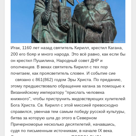
Итак, 1160 лет назад святитель Кирилл, крестил Кагана,
200 его бояр и много народа. Это всё равно, как если бы
он крестил Пушилина, Народный совет ДНР и
ополченцев. В веках святитель Кирилл с тех пор
почитаем, как проясветитель словен. И событие сие
связано с 861(862) годом Эры Христа.
По преданию,
этому предшествовало обращение кагана за помощью к
Визанийскому императору "прислать человека
книжного", чтобы приструнить жидовствующих хулителей
Бога Христа. Св. Кирилл с этой миссией превосходно
справился, увенчав тем самым победу русской культуры,
битва за которую шла до этого в Северном
Причерноморье несколько десятилетий, начавшись,
судя по письменным источникам, в начале IX века.