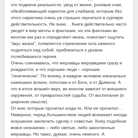
это подмена реальности, увод от жизни, розовые очки,
обезболивающий наркотик для слабаков, которым без
этого наркотика очень уж страшно окунаться в суровую
действительность. Не знаю… Книги действительно часто
уводят в мир мечты и фантазии, но эти фантазии во
многом как раз и определяют жизнь, помогают ощутить
"вкус жизни", появляется стремление хоть немного
подняться над собой, приблизиться к уровню
полюбившихся героев.
Очень сомневаюсь, что мерзавцы мерзавцами сразу и
рождаются, и что хорошие люди – хорошие
"генетически". По-моему, в каждом человеке изначально
намешано всякое, пополам и от Бога, и от Дьявола. А
что в итоге возьмёт верх, во многом зависит от внешнего
окружения, от превратностей судьбы. От воспитания (в
широком смысле).
От книг, которые прочитал когда-то. Или не прочитал…
Наверное, перед большинством людей возникает иногда
искушение заключить сделку с совестью. Кому подобное
вовсе незнакомо – либо святые, либо законченные
мерзавцы. Но таких, думаю, очень немного. А