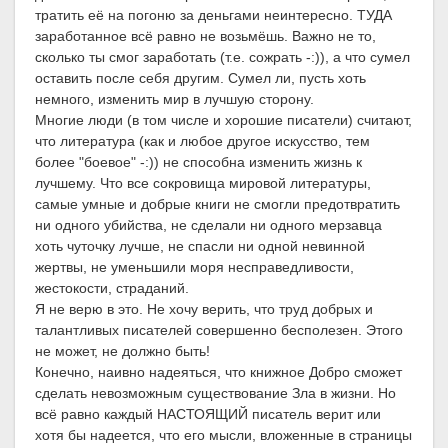
тратить её на погоню за деньгами неинтересно. ТУДА
заработанное всё равно не возьмёшь. Важно не то,
сколько ты смог заработать (т.е. сожрать -:)), а что сумел
оставить после себя другим. Сумел ли, пусть хоть
немного, изменить мир в лучшую сторону.
Многие люди (в том числе и хорошие писатели) считают,
что литература (как и любое другое искусство, тем
более "боевое" -:)) не способна изменить жизнь к
лучшему. Что все сокровища мировой литературы,
самые умные и добрые книги не смогли предотвратить
ни одного убийства, не сделали ни одного мерзавца
хоть чуточку лучше, не спасли ни одной невинной
жертвы, не уменьшили моря несправедливости,
жестокости, страданий.
Я не верю в это. Не хочу верить, что труд добрых и
талантливых писателей совершенно бесполезен. Этого
не может, не должно быть!
Конечно, наивно надеяться, что книжное Добро сможет
сделать невозможным существование Зла в жизни. Но
всё равно каждый НАСТОЯЩИЙ писатель верит или
хотя бы надеется, что его мысли, вложенные в страницы