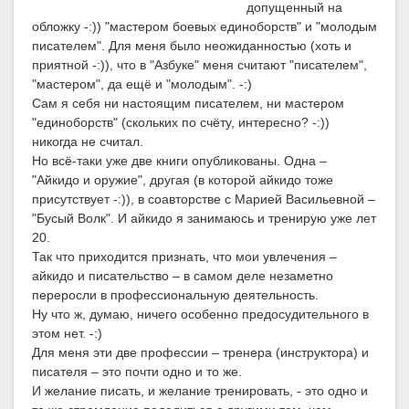
допущенный на
обложку -:)) "мастером боевых единоборств" и "молодым
писателем". Для меня было неожиданностью (хоть и
приятной -:)), что в "Азбуке" меня считают "писателем",
"мастером", да ещё и "молодым". -:)
Сам я себя ни настоящим писателем, ни мастером
"единоборств" (скольких по счёту, интересно? -:))
никогда не считал.
Но всё-таки уже две книги опубликованы. Одна –
"Айкидо и оружие", другая (в которой айкидо тоже
присутствует -:)), в соавторстве с Марией Васильевной –
"Бусый Волк". И айкидо я занимаюсь и тренирую уже лет
20.
Так что приходится признать, что мои увлечения –
айкидо и писательство – в самом деле незаметно
переросли в профессиональную деятельность.
Ну что ж, думаю, ничего особенно предосудительного в
этом нет. -:)
Для меня эти две профессии – тренера (инструктора) и
писателя – это почти одно и то же.
И желание писать, и желание тренировать, - это одно и