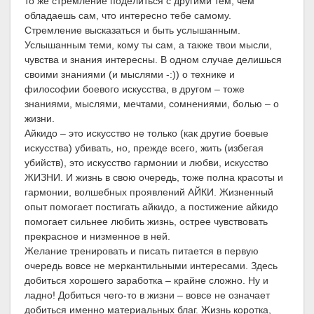
то же стремление поделиться с другими тем, чем
обладаешь сам, что интересно тебе самому.
Стремление высказаться и быть услышанным.
Услышанным теми, кому ты сам, а также твои мысли,
чувства и знания интересны. В одном случае делишься
своими знаниями (и мыслями -:)) о технике и
философии боевого искусства, в другом – тоже
знаниями, мыслями, мечтами, сомнениями, болью – о
жизни.
Айкидо – это искусство не только (как другие боевые
искусства) убивать, но, прежде всего, жить (избегая
убийств), это искусство гармонии и любви, искусство
ЖИЗНИ. И жизнь в свою очередь, тоже полна красоты и
гармонии, волшебных проявлений АЙКИ. Жизненный
опыт помогает постигать айкидо, а постижение айкидо
помогает сильнее любить жизнь, острее чувствовать
прекрасное и низменное в ней.
Желание тренировать и писать питается в первую
очередь вовсе не меркантильными интересами. Здесь
добиться хорошего заработка – крайне сложно. Ну и
ладно! Добиться чего-то в жизни – вовсе не означает
добиться именно материальных благ. Жизнь коротка,