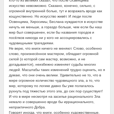
Кто-то из великих сказал, что после Освенцима
искусство невозможно. Сказано, конечно, сильно, с
огромной внутренней болью, тут и возражать вроде как
кощунственно. Но искусство живёт. И люди после
Освенцима, Хиросимы, Беслана нуждаются в искусстве
ничуть не меньше, а гораздо больше, чем если бы наш
мир был совершенен, если бы названия городов и
посёлков никогда ни у кого не ассоциировались с
чудовищными трагедиями.
Не верю, что книги ничего не меняют. Слово, особенно
слово, произнесённое мастером, обладает огромной
силой (о которой сам мастер, возможно, и не
догадывается), неизбежно изменяет судьбы многих
людей. Масштабы таких изменений трудно оценить, но я
думаю, что они очень велики. Удивительно не то, что в
мире огромное количество чудовищного зла, а то, что
мир, которому по логике давно бы уже полагалось
рухнуть под тяжестью этого зла, до сих пор существует!
И что в мире несмотря на засилье рационального Зла
немало и совершенно вроде бы иррационального,
непрактичного Добра.
Говорят иногда, что книги, особенно художественные,