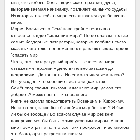
книг, его любовь, боль, творческие терзания, душа,
выворачиваемая наизнанку, повлияют на чьи-то судьбы.
Из которых в какой-то мере складывается судьба всего
мира.
Мария Васильевна Семёнова крайне негативно
относится к идее "спасения мира". По её словам, только
самые бездарные литераторы, которым вообще нечего
сказать читателю, непременно отправляют своих героев
"спасать мир".
Что ж, этот литературный приём – "спасение мира"
отважными героями – действительно затаскан до
неприличия. До тошноты. Но сама-то идея чем плоха?
И я убеждён, что хорошие писатели (как та же
Семёнова) своими книгами изменяют мир, делая его
добрее. А может быть – и спасая его.
Книги не смогли предотвратить Освенцим и Хиросиму.
Но кто знает, каков был бы сейчас мир без книг? И был
ли бы он вообще? Во всяком случае мир без книг
наверняка мог бы быть только ужасным миром. А наш
мир несмотря ни на что всё-таки прекрасен, и во многом
это благодаря прекрасным книгам.