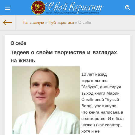
На главную
»
Публицистика
» О себе
О себе
Тедеев о своём творчестве и взглядах
на жизнь
10 лет назад
издательство
"Азбука", анонсируя
выход книги Марии
Семёновой "Бусый
Волк", упомянуло,
что книга написана в
соавторстве. И я был
назван (как соавтор,
хотя и не