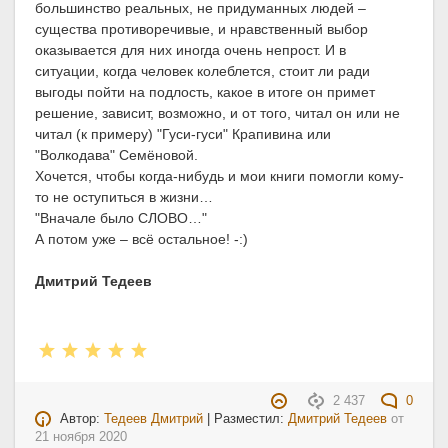
большинство реальных, не придуманных людей –
существа противоречивые, и нравственный выбор
оказывается для них иногда очень непрост. И в
ситуации, когда человек колеблется, стоит ли ради
выгоды пойти на подлость, какое в итоге он примет
решение, зависит, возможно, и от того, читал он или не
читал (к примеру) "Гуси-гуси" Крапивина или
"Волкодава" Семёновой.
Хочется, чтобы когда-нибудь и мои книги помогли кому-
то не оступиться в жизни…
"Вначале было СЛОВО…"
А потом уже – всё остальное! -:)
Дмитрий Тедеев
2 437
0
Автор:
Тедеев Дмитрий
| Разместил:
Дмитрий Тедеев
от
21 ноября 2020