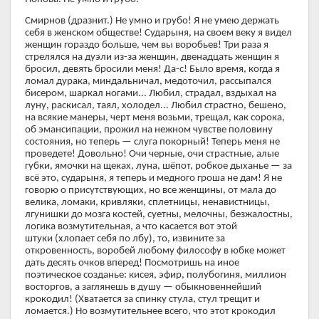
Смирнов (дразнит.) Не умно и грубо! Я не умею держать
себя в женском обществе! Сударыня, на своем веку я видел
женщин гораздо больше, чем вы воробьев! Три раза я
стрелялся на дуэли из-за женщин, двенадцать женщин я
бросил, девять бросили меня! Да-с! Было время, когда я
ломал дурака, миндальничал, медоточил, рассыпался
бисером, шаркал ногами... Любил, страдал, вздыхал на
луну, раскисал, таял, холодел... Любил страстно, бешено,
на всякие манеры, черт меня возьми, трещал, как сорока,
об эмансипации, прожил на нежном чувстве половину
состояния, но теперь — слуга покорный! Теперь меня не
проведете! Довольно! Очи черные, очи страстные, алые
губки, ямочки на щеках, луна, шёпот, робкое дыханье — за
всё это, сударыня, я теперь и медного гроша не дам! Я не
говорю о присутствующих, но все женщины, от мала до
велика, ломаки, кривляки, сплетницы, ненавистницы,
лгунишки до мозга костей, суетны, мелочны, безжалостны,
логика возмутительная, а что касается вот этой
штуки (хлопает себя по лбу), то, извините за
откровенность, воробей любому философу в юбке может
дать десять очков вперед! Посмотришь на иное
поэтическое созданье: кисея, эфир, полубогиня, миллион
восторгов, а заглянешь в душу — обыкновеннейший
крокодил! (Хватается за спинку стула, стул трещит и
ломается.) Но возмутительнее всего, что этот крокодил