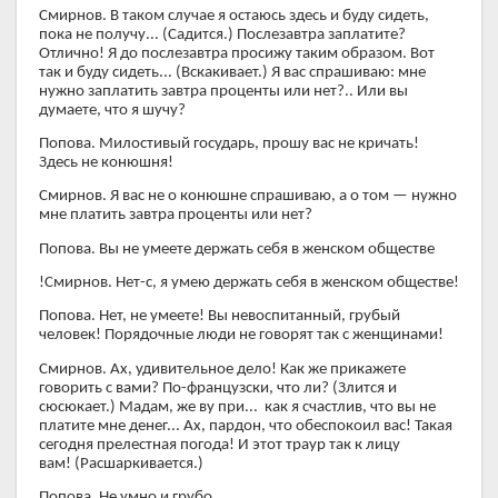
Смирнов. В таком случае я остаюсь здесь и буду сидеть,
пока не получу... (Садится.) Послезавтра заплатите?
Отлично! Я до послезавтра просижу таким образом. Вот
так и буду сидеть... (Вскакивает.) Я вас спрашиваю: мне
нужно заплатить завтра проценты или нет?.. Или вы
думаете, что я шучу?
Попова. Милостивый государь, прошу вас не кричать!
Здесь не конюшня!
Смирнов. Я вас не о конюшне спрашиваю, а о том — нужно
мне платить завтра проценты или нет?
Попова. Вы не умеете держать себя в женском обществе
!Смирнов. Нет-с, я умею держать себя в женском обществе!
Попова. Нет, не умеете! Вы невоспитанный, грубый
человек! Порядочные люди не говорят так с женщинами!
Смирнов. Ах, удивительное дело! Как же прикажете
говорить с вами? По-французски, что ли? (Злится и
сюсюкает.) Мадам, же ву при... как я счастлив, что вы не
платите мне денег... Ах, пардон, что обеспокоил вас! Такая
сегодня прелестная погода! И этот траур так к лицу
вам! (Расшаркивается.)
Попова. Не умно и грубо.