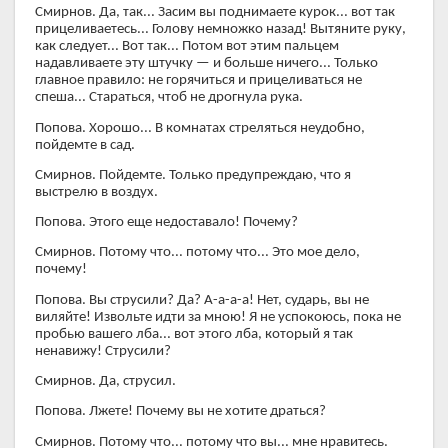
Смирнов. Да, так... Засим вы поднимаете курок... вот так
прицеливаетесь... Голову немножко назад! Вытяните руку,
как следует... Вот так... Потом вот этим пальцем
надавливаете эту штучку — и больше ничего... Только
главное правило: не горячиться и прицеливаться не
спеша... Стараться, чтоб не дрогнула рука.
Попова. Хорошо... В комнатах стреляться неудобно,
пойдемте в сад.
Смирнов. Пойдемте. Только предупреждаю, что я
выстрелю в воздух.
Попова. Этого еще недоставало! Почему?
Смирнов. Потому что... потому что... Это мое дело,
почему!
Попова. Вы струсили? Да? А-а-а-а! Нет, сударь, вы не
виляйте! Извольте идти за мною! Я не успокоюсь, пока не
пробью вашего лба... вот этого лба, который я так
ненавижу! Струсили?
Смирнов. Да, струсил.
Попова. Лжете! Почему вы не хотите драться?
Смирнов. Потому что... потому что вы... мне нравитесь.