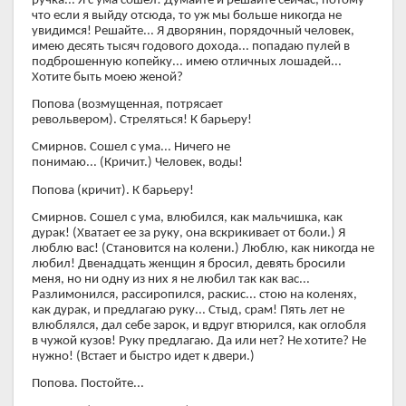
ручка... Я с ума сошел! Думайте и решайте сейчас, потому
что если я выйду отсюда, то уж мы больше никогда не
увидимся! Решайте... Я дворянин, порядочный человек,
имею десять тысяч годового дохода... попадаю пулей в
подброшенную копейку... имею отличных лошадей...
Хотите быть моею женой?
Попова (возмущенная, потрясает
револьвером). Стреляться! К барьеру!
Смирнов. Сошел с ума... Ничего не
понимаю... (Кричит.) Человек, воды!
Попова (кричит). К барьеру!
Смирнов. Сошел с ума, влюбился, как мальчишка, как
дурак! (Хватает ее за руку, она вскрикивает от боли.) Я
люблю вас! (Становится на колени.) Люблю, как никогда не
любил! Двенадцать женщин я бросил, девять бросили
меня, но ни одну из них я не любил так как вас...
Разлимонился, рассиропился, раскис... стою на коленях,
как дурак, и предлагаю руку... Стыд, срам! Пять лет не
влюблялся, дал себе зарок, и вдруг втюрился, как оглобля
в чужой кузов! Руку предлагаю. Да или нет? Не хотите? Не
нужно! (Встает и быстро идет к двери.)
Попова. Постойте...