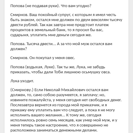
Попова (не подавая руки). Что вам угодно?
Смирнов. Ваш покойный супруг, с которым я имел честь
быть знаком, остался мне должен по двум векселям тысячу
двести рублей. Так как завтра мне предстоит платеж
процентов в земельный банк, то я просил бы вас,
сударыня, уплатить мне деньги сегодня же.
Попова. Тысяча двести... А за что мой муж остался вам
должен?
Смирнов. Он покупал у меня овес.
Попова (вздыхая, Луке). Так ты же, Лука, не забудь
приказать, чтобы дали Тоби лишнюю осьмушку овса.
Лука уходит.
(Смирнову.) Если Николай Михайлович остался вам
должен, то, само собою разумеется, я заплачу; но,
извините пожалуйста, у меня сегодня нет свободных денег.
Послезавтра вернется из города мой приказчик, и я
прикажу ему уплатить вам что следует, а пока я не могу
исполнить вашего желания... К тому же, сегодня
исполнилось ровно семь месяцев, как умер мой муж, и у
меня теперь такое настроение, что я совершенно не
расположена заниматься денежными делами.