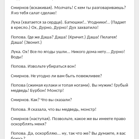
Смирнов (вскакивая). Молчать! С кем ты разговариваешь?
Я из тебя салат сделаю!
Лука (хватается за сердце). Батюшки!.. Угодники!.. (Падает
в кресло.) Ох, Дурно, Дурно! Дух захватило!
Попова. Где же Даша? Даша! (Кричит.) Даша! Пелагея!
Даша! (Звонит.)
Лука. Ох! Все по ягоды ушли... Никого дома нету... Дурно!
Воды!
Попова. Извольте убираться вон!
Смирнов. Не угодно ли вам быть повежливее?
Попова (сжимая кулаки и топая ногами). Вы мужик! Грубый
медведь! Бурбон! Монстр!
Смирнов. Как? Что вы сказали?
Попова. Я сказала, что вы медведь, монстр!
Смирнов (наступая). Позвольте, какое же вы имеете право
оскорблять меня?
Попова. Да, оскорбляю... ну, так что же? Вы думаете, я вас
боюсь?