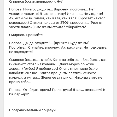
Смирнов (останавливается). Ну?
Попова. Ничего, уходите... Впрочем, постойте... Нет,
уходите, уходите! Я вас ненавижу! Или нет... Не уходите!
Ах, если бы вы знали, как я зла, как я зла! (Бросает на стол
револьвер.) Отекли пальцы от ЭТОЙ мерзости... (Рвет от
злости платок.) Что же вы стоите? Убирайтесь!
Смирнов. Прощайте.
Попова. Да, да, уходите!... (Кричит.) Куда же вы?
Постойте... Ступайте, впрочем. Ах, как я зла! Не подходите,
не подходите!
Смирнов (подходя к ней). Как я на себя зол! Влюбился, как
гимназист, стоял на коленях... Даже мороз по коже
дерет... (Грубо.) Я люблю вас! Очень мне нужно было
влюбляться в вас! Завтра проценты платить, сенокос
начался, а тут вы... (Берет ее за талию.) Никогда этого не
прощу себе...
Попова. Отойдите прочь! Прочь руки! Я вас... ненавижу! К
ба-барьеру!
Продолжительный поцелуй.