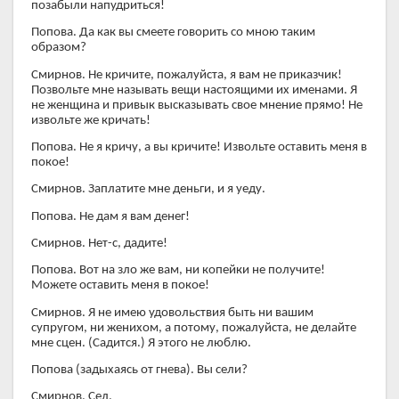
позабыли напудриться!
Попова. Да как вы смеете говорить со мною таким
образом?
Смирнов. Не кричите, пожалуйста, я вам не приказчик!
Позвольте мне называть вещи настоящими их именами. Я
не женщина и привык высказывать свое мнение прямо! Не
извольте же кричать!
Попова. Не я кричу, а вы кричите! Извольте оставить меня в
покое!
Смирнов. Заплатите мне деньги, и я уеду.
Попова. Не дам я вам денег!
Смирнов. Нет-с, дадите!
Попова. Вот на зло же вам, ни копейки не получите!
Можете оставить меня в покое!
Смирнов. Я не имею удовольствия быть ни вашим
супругом, ни женихом, а потому, пожалуйста, не делайте
мне сцен. (Садится.) Я этого не люблю.
Попова (задыхаясь от гнева). Вы сели?
Смирнов. Сел.