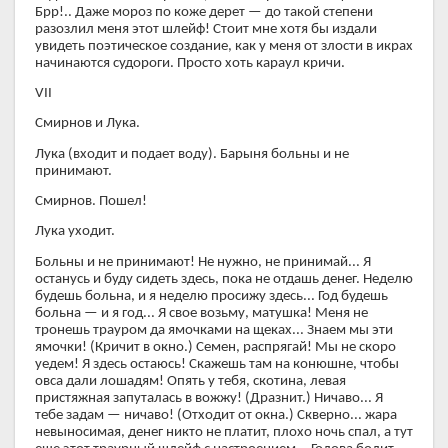
Брр!.. Даже мороз по коже дерет — до такой степени
разозлил меня этот шлейф! Стоит мне хотя бы издали
увидеть поэтическое создание, как у меня от злости в икрах
начинаются судороги. Просто хоть караул кричи.
VII
Смирнов и Лука.
Лука (входит и подает воду). Барыня больны и не
принимают.
Смирнов. Пошел!
Лука уходит.
Больны и не принимают! Не нужно, не принимай... Я
останусь и буду сидеть здесь, пока не отдашь денег. Неделю
будешь больна, и я неделю просижу здесь... Год будешь
больна — и я год... Я свое возьму, матушка! Меня не
тронешь трауром да ямочками на щеках... Знаем мы эти
ямочки! (Кричит в окно.) Семен, распрягай! Мы не скоро
уедем! Я здесь остаюсь! Скажешь там на конюшне, чтобы
овса дали лошадям! Опять у тебя, скотина, левая
пристяжная запуталась в вожжу! (Дразнит.) Ничаво... Я
тебе задам — ничаво! (Отходит от окна.) Скверно... жара
невыносимая, денег никто не платит, плохо ночь спал, а тут