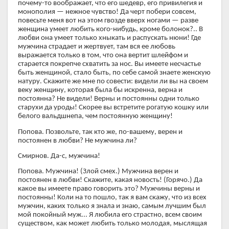
почему-то воображает, что его шедевр, его привилегия и
монополия — нежное чувство! Да черт побери совсем,
повесьте меня вот на этом гвозде вверх ногами — разве
женщина умеет любить кого-нибудь, кроме болонок?.. В
любви она умеет только хныкать и распускать нюни! Где
мужчина страдает и жертвует, там вся ее любовь
выражается только в том, что она вертит шлейфом и
старается покрепче схватить за нос. Вы имеете несчастье
быть женщиной, стало быть, по себе самой знаете женскую
натуру. Скажите же мне по совести: видели ли вы на своем
веку женщину, которая была бы искренна, верна и
постоянна? Не видели! Верны и постоянны одни только
старухи да уроды! Скорее вы встретите рогатую кошку или
белого вальдшнепа, чем постоянную женщину!
Попова. Позвольте, так кто же, по-вашему, верен и
постоянен в любви? Не мужчина ли?
Смирнов. Да-с, мужчина!
Попова. Мужчина! (Злой смех.) Мужчина верен и
постоянен в любви! Скажите, какая новость! (Горячо.) Да
какое вы имеете право говорить это? Мужчины верны и
постоянны! Коли на то пошло, так я вам скажу, что из всех
мужчин, каких только я знала и знаю, самым лучшим был
мой покойный муж... Я любила его страстно, всем своим
существом, как может любить только молодая, мыслящая