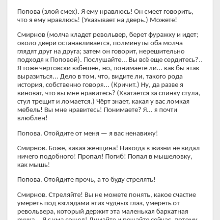
Попова (злой смех). Я ему нравлюсь! Он смеет говорить,
что я ему нравлюсь! (Указывает на дверь.) Можете!
Смирнов (молча кладет револьвер, берет фуражку и идет;
около двери останавливается, полминуты оба молча
глядят друг на друга; затем он говорит, нерешительно
подходя к Поповой). Послушайте... Вы всё еще сердитесь?..
Я тоже чертовски взбешен, но, понимаете ли... как бы этак
выразиться... Дело в том, что, видите ли, такого рода
история, собственно говоря... (Кричит.) Ну, да разве я
виноват, что вы мне нравитесь? (Хватается за спинку стула,
стул трещит и ломается.) Чёрт знает, какая у вас ломкая
мебель! Вы мне нравитесь! Понимаете? Я... я почти
влюблен!
Попова. Отойдите от меня — я вас ненавижу!
Смирнов. Боже, какая женщина! Никогда в жизни не видал
ничего подобного! Пропал! Погиб! Попал в мышеловку,
как мышь!
Попова. Отойдите прочь, а то буду стрелять!
Смирнов. Стреляйте! Вы не можете понять, какое счастие
умереть под взглядами этих чудных глаз, умереть от
револьвера, который держит эта маленькая бархатная