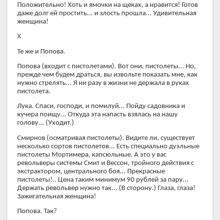
Положительно! Хоть и ямочки на щеках, а нравится! Готов
даже долг ей простить... и злость прошла... Удивительная
женщина!
X
Те же и Попова.
Попова (входит с пистолетами). Вот они, пистолеты... Но,
прежде чем будем драться, вы извольте показать мне, как
нужно стрелять... Я ни разу в жизни не держала в руках
пистолета.
Лука. Спаси, господи, и помилуй... Пойду садовника и
кучера поищу... Откуда эта напасть взялась на нашу
голову... (Уходит.)
Смирнов (осматривая пистолеты). Видите ли, существует
несколько сортов пистолетов... Есть специально дуэльные
пистолеты Мортимера, капсюльные. А это у вас
револьверы системы Смит и Вессон, тройного действия с
экстрактором, центрального боя... Прекрасные
пистолеты!.. Цена таким минимум 90 рублей за пару...
Держать револьвер нужно так... (В сторону.) Глаза, глаза!
Зажигательная женщина!
Попова. Так?