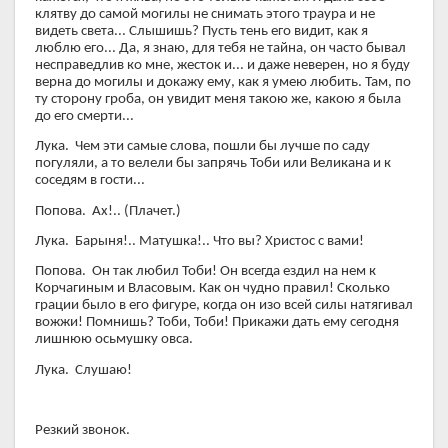
клятву до самой могилы не снимать этого траура и не
видеть света... Слышишь? Пусть тень его видит, как я
люблю его... Да, я знаю, для тебя не тайна, он часто бывал
несправедлив ко мне, жесток и... и даже неверен, но я буду
верна до могилы и докажу ему, как я умею любить. Там, по
ту сторону гроба, он увидит меня такою же, какою я была
до его смерти...
Лука. Чем эти самые слова, пошли бы лучше по саду
погуляли, а то велели бы запрячь Тоби или Великана и к
соседям в гости...
Попова. Ах!.. (Плачет.)
Лука. Барыня!.. Матушка!.. Что вы? Христос с вами!
Попова. Он так любил Тоби! Он всегда ездил на нем к
Корчагиным и Власовым. Как он чудно правил! Сколько
грации было в его фигуре, когда он изо всей силы натягивал
вожжи! Помнишь? Тоби, Тоби! Прикажи дать ему сегодня
лишнюю осьмушку овса.
Лука. Слушаю!
Резкий звонок.