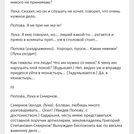
никого не принимаю?
Лука. Сказал, но он и слушать не хочет, говорит, что очень
нужное дело.
Попова. Я не при-ни-ма-ю!
Лука. Я ему говорил, но... леший какой-то... ругается и
прямо в комнаты прет... уж в столовой стоит...
Попова (раздраженно). Хорошо, проси... Какие невежи!
(Лука уходит).
Как тяжелы эти люди! Что им нужно от меня? К чему им
нарушать мой покой? (Вздыхает.) Нет, видно уж и вправду
придется уйти в монастырь... (Задумывается.) Да, в
монастырь...
IV
Попова, Лука и Смирнов.
Смирнов (входя, Луке). Болван, любишь много
разговаривать... Осел! (Увидев Попову, с
достоинством.) Сударыня, честь имею представиться:
отставной поручик артиллерии, землевладелец Григорий
Степанович Смирнов! Вынужден беспокоить вас по весьма
важному делу...