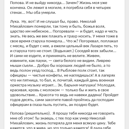
Попова. И не выйду никогда... Зачем? Жизнь моя уже
кончена. Он лежит в могиле, я погребла себя в четырех
стенах... Мы оба умерли.
Лука. Ну, вот! И не слушал бы, право. Николай
Михайлович померли, так тому и быть, божья воля,
царство им небесное... Погоревали — и будет, надо и честь
знать. Не весь же век плакать и траур носить. У меня тоже в
свое время старуха померла... Что ж? Погоревал, поплакал
с месяц, и будет с нее, а ежели цельный век Лазаря петь, то
и старуха того не стоит. (Вздыхает.) Соседей всех забыли...
И сами не ездите, и принимать не велите. Живем,
извините, как пауки, — света белого не видим. Ливрею
мыши съели... Добро бы хороших людей не было, а то
ведь полон уезд господ... В Рыблове полк стоит, так
офицеры — чистые конфеты, не наглядишься! А в лагерях
что ни пятница, то бал, и, почитай, каждый день военная
оркестра музыку играет... Эх, барыня-матушка! Молодая,
красивая, кровь с молоком — только бы и жить в свое
удовольствие... Красота-то ведь не навеки дадена! Пройдет
годов десять, сами захотите павой пройтись да господам
офицерам в глаза пыль пустить, ан поздно будет.
Попова (решительно). Я прошу тебя никогда не говорить
мне об этом! Ты знаешь, с тех пор как умер Николай
Михайлович, жизнь потеряла для меня всякую цену. Тебе
кажется, что я жива, но это только кажется! Я дала себе