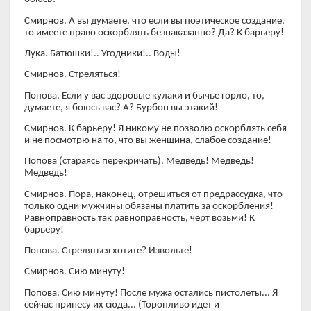
Смирнов. А вы думаете, что если вы поэтическое создание,
то имеете право оскорблять безнаказанно? Да? К барьеру!
Лука. Батюшки!.. Угодники!.. Воды!
Смирнов. Стреляться!
Попова. Если у вас здоровые кулаки и бычье горло, то,
думаете, я боюсь вас? А? Бурбон вы этакий!
Смирнов. К барьеру! Я никому не позволю оскорблять себя
и не посмотрю на то, что вы женщина, слабое создание!
Попова (стараясь перекричать). Медведь! Медведь!
Медведь!
Смирнов. Пора, наконец, отрешиться от предрассудка, что
только одни мужчины обязаны платить за оскорбления!
Равноправность так равноправность, чёрт возьми! К
барьеру!
Попова. Стреляться хотите? Извольте!
Смирнов. Сию минуту!
Попова. Сию минуту! После мужа остались пистолеты... Я
сейчас принесу их сюда... (Торопливо идет и