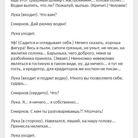
еще этот траурный шлейф с настроением... Голова болит...
Водки выпить, что ли? Пожалуй, выпью. (Кричит.) Человек!
Лука (входит). Что вам?
Смирнов. Дай рюмку водки!
Лука уходит.
Уф! (Садится и оглядывает себя.) Нечего сказать, хороша
фигура! Весь в пыли, сапоги грязные, не умыт, не чесан, на
жилетке солома... Барынька, чего доброго, меня за
разбойника приняла. (Зевает.) Немножко невежливо
являться в гостиную в таком виде, ну, да ничего... я тут не
гость, а кредитор, для кредиторов же костюм не писан...
Лука (входит и подает водку). Много вы позволяете себе,
сударь...
Смирнов (сердито). Что?
Лука. Я... я ничего... я собственно...
Смирнов. С кем ты разговариваешь?! Молчать!
Лука (в сторону). Навязался, леший, на нашу голову...
Принесла нелегкая...
Лука уходит.