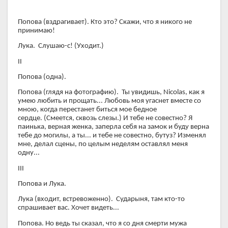
Попова (вздрагивает). Кто это? Скажи, что я никого не
принимаю!
Лука. Слушаю-с! (Уходит.)
II
Попова (одна).
Попова (глядя на фотографию). Ты увидишь, Nicolas, как я
умею любить и прощать... Любовь моя угаснет вместе со
мною, когда перестанет биться мое бедное
сердце. (Смеется, сквозь слезы.) И тебе не совестно? Я
паинька, верная женка, заперла себя на замок и буду верна
тебе до могилы, а ты... и тебе не совестно, бутуз? Изменял
мне, делал сцены, по целым неделям оставлял меня
одну...
III
Попова и Лука.
Лука (входит, встревоженно). Сударыня, там кто-то
спрашивает вас. Хочет видеть...
Попова. Но ведь ты сказал, что я со дня смерти мужа