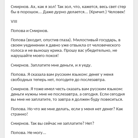
Смирнов. Ах, как я зол! Так зол, что, кажется, весь свет стер
бы в порошок... Даже дурно делается... (Кричит.) Человек!
VIII
Попова и Смирнов.
Попова (входит, опустив глаза). Милостивый государь, в
своем уединении я давно уже отвыкла от человеческого
голоса и не выношу крика. Прошу вас убедительно, не
нарушайте моего покоя!
Смирнов. Заплатите мне деньги, и я уеду.
Попова. Я сказала вам русским языком: денег у меня
свободных теперь нет, погодите до послезавтра.
Смирнов. Я тоже имел честь сказать вам русским языком:
деньги нужны мне не послезавтра, а сегодня. Если сегодня
вы мне не заплатите, то завтра я должен буду повеситься.
Попова. Но что же мне делать, если у меня нет денег? Как
странно!
Смирнов. Так вы сейчас не заплатите? Нет?
Попова. Не могу...