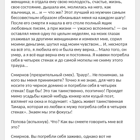
женщина; я отдала ему свою молодость, счастье, жизнь,
свое состояние, дышала им, молилась на него, как
язычница, и... и — что же? Этот лучший из мужчин самым
бессовестным образом обманывал меня на каждом шагу!
После его смерти я нашла в его столе полный ящик
любовных писем, а при жизни — ужасно вспомнить! — он
оставлял меня одну по целым неделям, на моих глазах
ухаживал за другими женщинами и изменял мне, сорил
моими деньгами, шутил над моим чувством... И, несмотря
на всё это, я любила его и была ему верна... Мало того, он
умер, а я всё еще верна ему и постоянна. Я навеки погребла
себя в четырех стенах и до самой могилы не сниму этого
траура...
Смирнов (презрительный смех). Траур!.. Не понимаю, за
кого вы меня принимаете? Точно я не знаю, для чего вы
носите это черное домино и погребли себя в четырех
стенах! Еще бы! Это так таинственно, поэтично! Проедет
мимо усадьбы какой-нибудь юнкер или куцый поэт,
взглянет на окна и подумает: «Здесь живет таинственная
Тамара, которая из любви к мужу погребла себя в четырех
стенах». Знаем мы эти фокусы!
Попова (вспыхнув). Что? Как вы смеете говорить мне всё
это?
Смирнов. Вы погребли себя заживо, однако вот не