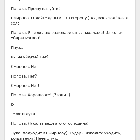
Попова. Прошу вас уйти!
Смирнов. Отдайте деньги... (В сторону.) Ах, как я зол! Как я
зол!
Попова. Я не желаю разговаривать с нахалами! Извольте
убираться вон!
Пауза.
Вы не уйдете? Нет?
Смирнов. Нет.
Попова. Нет?
Смирнов. Нет!
Попова. Хорошо же! (Звонит.)
IX
Те же и Лука.
Попова. Лука, выведи этого господина!
Лука (подходит к Смирнову). Сударь, извольте уходить,
когда велят! Нечего тут...