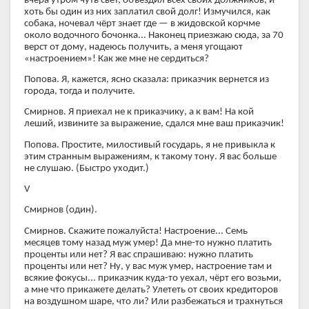
вчера утром чуть свет, объездил всех своих должников, и
хоть бы один из них заплатил свой долг! Измучился, как
собака, ночевал чёрт знает где — в жидовской корчме
около водочного бочонка... Наконец приезжаю сюда, за 70
верст от дому, надеюсь получить, а меня угощают
«настроением»! Как же мне не сердиться?
Попова. Я, кажется, ясно сказала: приказчик вернется из
города, тогда и получите.
Смирнов. Я приехал не к приказчику, а к вам! На кой
леший, извините за выражение, сдался мне ваш приказчик!
Попова. Простите, милостивый государь, я не привыкла к
этим странным выражениям, к такому тону. Я вас больше
не слушаю. (Быстро уходит.)
V
Смирнов (один).
Смирнов. Скажите пожалуйста! Настроение... Семь
месяцев тому назад муж умер! Да мне-то нужно платить
проценты или нет? Я вас спрашиваю: нужно платить
проценты или нет? Ну, у вас муж умер, настроение там и
всякие фокусы... приказчик куда-то уехал, чёрт его возьми,
а мне что прикажете делать? Улететь от своих кредиторов
на воздушном шаре, что ли? Или разбежаться и трахнуться