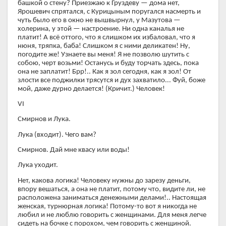
башкой о стену? Приезжаю к Груздеву — дома нет,
Ярошевич спрятался, с Курицыным поругался насмерть и
чуть было его в окно не вышвырнул, у Мазутова —
холерина, у этой — настроение. Ни одна каналья не
платит! А всё оттого, что я слишком их избаловал, что я
нюня, тряпка, баба! Слишком я с ними деликатен! Ну,
погодите же! Узнаете вы меня! Я не позволю шутить с
собою, черт возьми! Останусь и буду торчать здесь, пока
она не заплатит! Брр!.. Как я зол сегодня, как я зол! От
злости все поджилки трясутся и дух захватило... Фуй, боже
мой, даже дурно делается! (Кричит.) Человек!
VI
Смирнов и Лука.
Лука (входит). Чего вам?
Смирнов. Дай мне квасу или воды!
Лука уходит.
Нет, какова логика! Человеку нужны до зарезу деньги,
впору вешаться, а она не платит, потому что, видите ли, не
расположена заниматься денежными делами!.. Настоящая
женская, турнюрная логика! Потому-то вот я никогда не
любил и не люблю говорить с женщинами. Для меня легче
сидеть на бочке с порохом, чем говорить с женщиной.