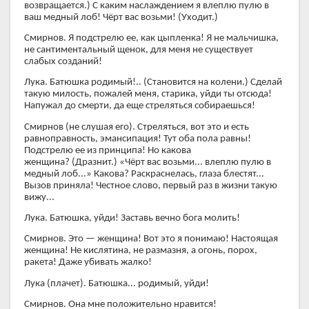
возвращается.) С каким наслаждением я влеплю пулю в
ваш медный лоб! Чёрт вас возьми! (Уходит.)
Смирнов. Я подстрелю ее, как цыпленка! Я не мальчишка,
не сантиментальный щенок, для меня не существует
слабых созданий!
Лука. Батюшка родимый!.. (Становится на колени.) Сделай
такую милость, пожалей меня, старика, уйди ты отсюда!
Напужал до смерти, да еще стреляться собираешься!
Смирнов (не слушая его). Стреляться, вот это и есть
равноправность, эмансипация! Тут оба пола равны!
Подстрелю ее из принципа! Но какова
женщина? (Дразнит.) «Чёрт вас возьми... влеплю пулю в
медный лоб...» Какова? Раскраснелась, глаза блестят...
Вызов приняла! Честное слово, первый раз в жизни такую
вижу...
Лука. Батюшка, уйди! Заставь вечно бога молить!
Смирнов. Это — женщина! Вот это я понимаю! Настоящая
женщина! Не кислятина, не размазня, а огонь, порох,
ракета! Даже убивать жалко!
Лука (плачет). Батюшка... родимый, уйди!
Смирнов. Она мне положительно нравится!