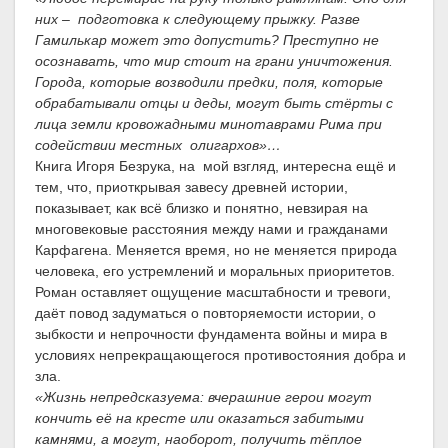
них – подготовка к следующему прыжку. Разве
Гамилькар может это допустить? Преступно не
осознавать, что мир стоит на грани уничтожения.
Города, которые возводили предки, поля, которые
обрабатывали отцы и деды, могут быть стёрты с
лица земли кровожадными минотаврами Рима при
содействии местных олигархов»…
Книга Игоря Безрука, на мой взгляд, интересна ещё и
тем, что, приоткрывая завесу древней истории,
показывает, как всё близко и понятно, невзирая на
многовековые расстояния между нами и гражданами
Карфагена. Меняется время, но не меняется природа
человека, его устремлений и моральных приоритетов.
Роман оставляет ощущение масштабности и тревоги,
даёт повод задуматься о повторяемости истории, о
зыбкости и непрочности фундамента войны и мира в
условиях непрекращающегося противостояния добра и
зла.
«Жизнь непредсказуема: вчерашние герои могут
кончить её на кресте или оказаться забитыми
камнями, а могут, наоборот, получить тёплое