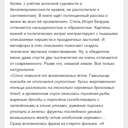
более, с учётом античной суровости и
бескомпромиссности нравов, не располагало к
сантиментам). В книге идёт полноценный рассказ о
жизни во всех её проявлениях. Стиль Игоря Безрука
отличается насыщенностью и образностью. Картины
казней и политических интриг контрастируют с пышными
описаниями пиршеств и праздничных застолий. И
метафоры в этих описаниях помогают создать
эпическое звучание повествования. Ну, а обеденное
меню даже спустя два тысячелетия не очень отличается
от современного. Разве что, никакой химии. Всё только
натуральное.
«Стол ломился от всевозможных яств. Гамилькар
никогда не отличался скупостью. Куски жертвенного
тельца разложили на несколько огромных бронзовых
блюд; в ароматном соусе нежилась тушёная рыба;
жареные дрозды и поросята соседствовали с
запечёнными в глине утками; румяные пирожки
утопали в зелени; фрукты последнего урожая
возвышались между этим изобилием горками»…
Сразу вспомнилась фраза из старого фильма: «А