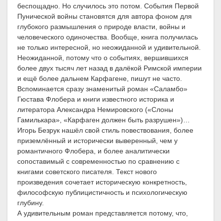
беспощадно. Но случилось это потом. События Первой
Пунической войны становятся для автора фоном для
глубокого размышления о природе власти, войны и
человеческого одиночества. Вообще, книга получилась
не только интересной, но неожиданной и удивительной.
Неожиданной, потому что о событиях, вершившихся
более двух тысяч лет назад в далёкой Римской империи
и ещё более дальнем Карфагене, пишут не часто.
Вспоминается сразу знаменитый роман «Саламбо»
Гюстава Флобера и книги известного историка и
литератора Александра Немировского («Слоны
Гамилькара», «Карфаген должен быть разрушен»)…
Игорь Безрук нашёл свой стиль повествования, более
приземлённый и исторически выверенный, чем у
романтичного Флобера, и более аналитически
сопоставимый с современностью по сравнению с
книгами советского писателя. Текст нового
произведения сочетает историческую конкретность,
философскую публицистичность и психологическую
глубину.
А удивительным роман представляется потому, что,