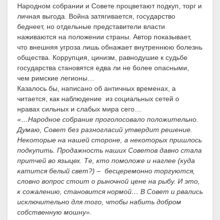
Народном собрании и Совете процветают подкуп, торг и
личная выгода. Война затягивается, государство
беднеет, но отдельные представители власти
наживаются на положении страны. Автор показывает,
что внешняя угроза лишь обнажает внутреннюю болезнь
общества. Коррупция, цинизм, равнодушие к судьбе
государства становятся едва ли не более опасными,
чем римские легионы…
Казалось бы, написано об античных временах, а
читается, как наблюдение из социальных сетей о
нравах сильных и слабых мира сего…
«…Народное собрание проголосовало положительно.
Думаю, Совет без разногласий утвердит решение.
Некоторые на нашей стороне, а некоторых пришлось
подкупить. Продажность наших Советов давно стала
притчей во языцех. Те, кто помоложе и наглее (куда
катится белый свет?) – бесцеремонно торгуются,
словно вопрос стоит о рыночной цене на рыбу. И это,
к сожалению, становится нормой… В Совет и рвались
исключительно для того, чтобы набить добром
собственную мошну».