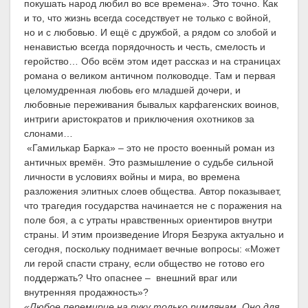
покушать народ любил во все времена». Это точно. Как
и то, что жизнь всегда соседствует не только с войной,
но и с любовью. И ещё с дружбой, а рядом со злобой и
ненавистью всегда порядочность и честь, смелость и
геройство… Обо всём этом идет рассказ и на страницах
романа о великом античном полководце. Там и первая
целомудренная любовь его младшей дочери, и
любовные переживания бывалых карфагенских воинов,
интриги аристократов и приключения охотников за
слонами…
«Гамилькар Барка» – это не просто военный роман из
античных времён. Это размышление о судьбе сильной
личности в условиях войны и мира, во времена
разложения элитных слоев общества. Автор показывает,
что трагедия государства начинается не с поражения на
поле боя, а с утраты нравственных ориентиров внутри
страны. И этим произведение Игоря Безрука актуально и
сегодня, поскольку поднимает вечные вопросы: «Может
ли герой спасти страну, если общество не готово его
поддержать? Что опаснее – внешний враг или
внутренняя продажность»?
«Любое перемирие на руку только римлянам. Оно для