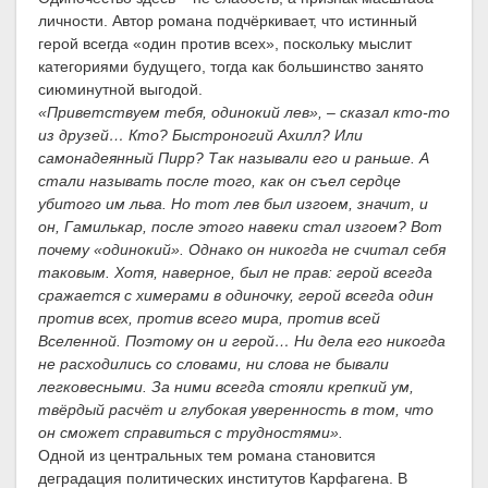
личности. Автор романа подчёркивает, что истинный
герой всегда «один против всех», поскольку мыслит
категориями будущего, тогда как большинство занято
сиюминутной выгодой.
«Приветствуем тебя, одинокий лев», – сказал кто-то
из друзей… Кто? Быстроногий Ахилл? Или
самонадеянный Пирр? Так называли его и раньше. А
стали называть после того, как он съел сердце
убитого им льва. Но тот лев был изгоем, значит, и
он, Гамилькар, после этого навеки стал изгоем? Вот
почему «одинокий». Однако он никогда не считал себя
таковым. Хотя, наверное, был не прав: герой всегда
сражается с химерами в одиночку, герой всегда один
против всех, против всего мира, против всей
Вселенной. Поэтому он и герой… Ни дела его никогда
не расходились со словами, ни слова не бывали
легковесными. За ними всегда стояли крепкий ум,
твёрдый расчёт и глубокая уверенность в том, что
он сможет справиться с трудностями».
Одной из центральных тем романа становится
деградация политических институтов Карфагена. В