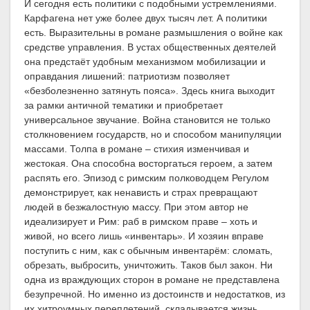
И сегодня есть политики с подобными устремлениями.
Карфагена нет уже более двух тысяч лет. А политики
есть. Выразительны в романе размышления о войне как
средстве управления. В устах общественных деятелей
она предстаёт удобным механизмом мобилизации и
оправдания лишений: патриотизм позволяет
«безболезненно затянуть пояса». Здесь книга выходит
за рамки античной тематики и приобретает
универсальное звучание. Война становится не только
столкновением государств, но и способом манипуляции
массами. Толпа в романе – стихия изменчивая и
жестокая. Она способна восторгаться героем, а затем
распять его. Эпизод с римским полководцем Регулом
демонстрирует, как ненависть и страх превращают
людей в безжалостную массу. При этом автор не
идеализирует и Рим: раб в римском праве – хоть и
живой, но всего лишь «инвентарь». И хозяин вправе
поступить с ним, как с обычным инвентарём: сломать,
обрезать, выбросить
,
уничтожить. Таков был закон. Ни
одна из враждующих сторон в романе не представлена
безупречной. Но именно из достоинств и недостатков, из
их хитроумных переплетений, складывается жизнь.