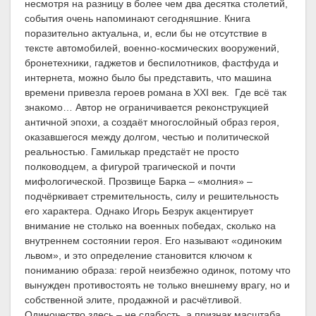
несмотря на разницу в более чем два десятка столетий,
события очень напоминают сегодняшние. Книга
поразительно актуальна, и, если бы не отсутствие в
тексте автомобилей, военно-космических вооружений,
бронетехники, гаджетов и беспилотников, фастфуда и
интернета, можно было бы представить, что машина
времени привезла героев романа в XXI век. Где всё так
знакомо… Автор не ограничивается реконструкцией
античной эпохи, а создаёт многослойный образ героя,
оказавшегося между долгом, честью и политической
реальностью. Гамилькар предстаёт не просто
полководцем, а фигурой трагической и почти
мифологической. Прозвище Барка – «молния» –
подчёркивает стремительность, силу и решительность
его характера. Однако Игорь Безрук акцентирует
внимание не столько на военных победах, сколько на
внутреннем состоянии героя. Его называют «одиноким
львом», и это определение становится ключом к
пониманию образа: герой неизбежно одинок, потому что
вынужден противостоять не только внешнему врагу, но и
собственной элите, продажной и расчётливой.
Одиночество здесь – не слабость, а признак масштаба