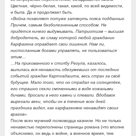
Цветная, чёрно-белая, такая, какой, по всей видимости,
и была. Да и продолжает быть.
«Война позволяет потуже затянуть пояса подданных.
Причем, самым безболезненным способом. Не
придётся ничего выдумывать. Патриотизм – высшая
добродетель, во славу которой любой гражданин
Карфагена оправдает свои лишения. Нам ли,
ниспосланным богами управлять, не пользоваться
этим…
…На прикованного к столбу Регула, казалось,
вылилась вся ненависть обезумевших от последних
событий граждан Картхадашта, весь страх за своё
будущее. Мало того, что он страдал на солнцепёке,
его страшно секли смоченными в воде кожаными
бичами, бросали в него камни и плевали. Вдобавок
вырезали веки, чтобы он в течение всех дней
праздника видел, как карфагеняне ненавидят своих
врагов».
После всех мучений полководца казнили. Но не только
ненавистью переполнены страницы романа (что вполне
объяснимо, он ведь о войне, а военное время, тем