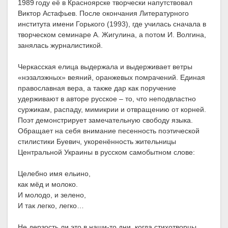
1989 году её в Красноярске творчески напутствовал
Виктор Астафьев. После окончания Литературного
института имени Горького (1993), где училась сначала в
творческом семинаре А. Жигулина, а потом И. Волгина,
занялась журналистикой.
Черкасская елица выдержала и выдерживает ветры
«нэзалэжных» веяний, оранжевых помрачений. Единая
православная вера, а также дар как поручение
удерживают в авторе русское – то, что неподвластно
суржикам, распаду, мимикрии и отвращению от корней.
Поэт демонстрирует замечательную свободу языка.
Обращает на себя внимание песенность поэтической
стилистики Буевич, укоренённость жительницы
Центральной Украины в русском самобытном слове:
Целебно имя ельино,
как мёд и молоко.
И молодо, и зелено,
И так легко, легко…
Не дерзость ли это в наши-то дни, когда стихотворцы