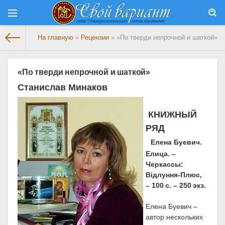
На главную
»
Рецензии
» «По тверди непрочной и шаткой»
«По тверди непрочной и шаткой»
Станислав Минаков
КНИЖНЫЙ
РЯД
Елена Буевич.
Елица. –
Черкассы:
Відлуння-Плюс,
– 100 с. – 250 экз.
Елена Буевич –
автор нескольких