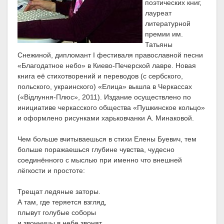
поэтических книг,
лауреат
литературной
премии им.
Татьяны
Снежиной, дипломант I фестиваля православной песни
«Благодатное небо» в Киево-Печерской лавре. Новая
книга её стихотворений и переводов (с сербского,
польского, украинского) «Елица» вышла в Черкассах
(«Відлуння-Плюс», 2011). Издание осуществлено по
инициативе черкасского общества «Пушкинское кольцо»
и оформлено рисунками харьковчанки А. Минаковой.
Чем больше вчитываешься в стихи Елены Буевич, тем
больше поражаешься глубине чувства, чудесно
соединённого с мыслью при именно что внешней
лёгкости и простоте:
Трещат ледяные заторы.
А там, где теряется взгляд,
плывут голубые соборы
и звонницы в небе звонят.