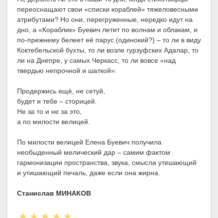
переоснащают свои «списки кораблей» тяжеловесными
атрибутами? Но они, перегруженные, нередко идут на
дно, а «Кораблик» Буевич летит по волнам и облакам, и
по-прежнему белеет её парус (одинокий?) – то ли в виду
Коктебельской бухты, то ли возле гурзуфских Адалар, то
ли на Днепре, у самых Черкасс, то ли вовсе «над
твердью непрочной и шаткой»:
Продержись ещё, не сетуй,
будет и тебе – сторицей.
Не за то и не за это,
а по милости велицей.
По милости велицей Елена Буевич получила
необыденный мелический дар – самим фактом
гармонизации пространства, звука, смысла утешающий
и утишающий печаль, даже если она жирна.
Станислав МИНАКОВ