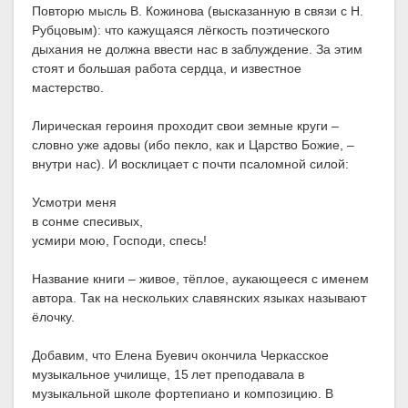
Повторю мысль В. Кожинова (высказанную в связи с Н.
Рубцовым): что кажущаяся лёгкость поэтического
дыхания не должна ввести нас в заблуждение. За этим
стоят и большая работа сердца, и известное
мастерство.
Лирическая героиня проходит свои земные круги –
словно уже адовы (ибо пекло, как и Царство Божие, –
внутри нас). И восклицает с почти псаломной силой:
Усмотри меня
в сонме спесивых,
усмири мою, Господи, спесь!
Название книги – живое, тёплое, аукающееся с именем
автора. Так на нескольких славянских языках называют
ёлочку.
Добавим, что Елена Буевич окончила Черкасское
музыкальное училище, 15 лет преподавала в
музыкальной школе фортепиано и композицию. В