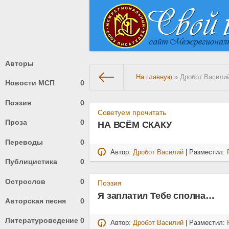
Авторы
На главную
» Дробот Васили
Новости МСП
0
Поэзия
0
Советуем прочитать
Проза
0
НА ВСЁМ СКАКУ
Переводы
0
Автор:
Дробот Василий
| Разместил:
Публицистика
0
Острослов
0
Поэзия
Я заплатил Тебе сполна…
Авторская песня
0
Литературоведение
0
Автор:
Дробот Василий
| Разместил: