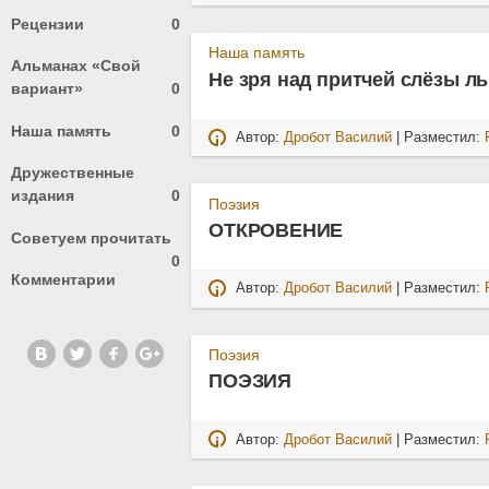
Рецензии
0
Наша память
Альманах «Свой
Не зря над притчей слёзы лью
вариант»
0
Наша память
0
Автор:
Дробот Василий
| Разместил:
Дружественные
издания
0
Поэзия
ОТКРОВЕНИЕ
Советуем прочитать
0
Комментарии
Автор:
Дробот Василий
| Разместил:
Поэзия
ПОЭЗИЯ
Автор:
Дробот Василий
| Разместил: