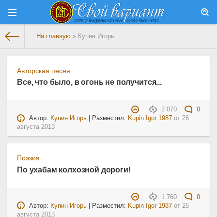
На главную
» Купин Игорь
Авторская песня
Все, что было, в огонь не получится...
2 070
0
Автор:
Купин Игорь
| Разместил:
Kupin Igor 1987
от
26
августа 2013
Поэзия
По ухабам колхозной дороги!
1 760
0
Автор:
Купин Игорь
| Разместил:
Kupin Igor 1987
от
25
августа 2013