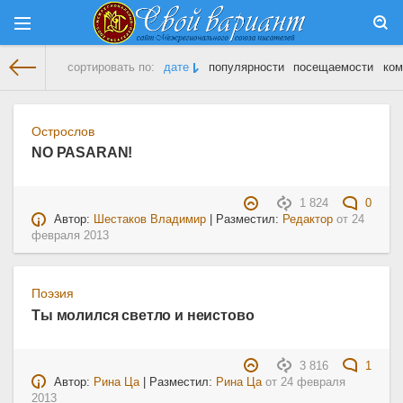
сортировать по:
дате
популярности
посещаемости
ком
На главную
» Материалы за 24.02.2013
Острослов
NO PASARAN!
1 824
0
Автор:
Шестаков Владимир
| Разместил:
Редактор
от
24
февраля 2013
Поэзия
Ты молился светло и неистово
3 816
1
Автор:
Рина Ца
| Разместил:
Рина Ца
от
24 февраля
2013