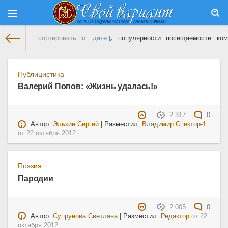
сортировать по:
дате
популярности
посещаемости
ком
На главную
» Материалы за 22.10.2012
Публицистика
Валерий Попов: «Жизнь удалась!»
2 317
0
Автор:
Элькин Сергей
| Разместил:
Владимир Спектор-1
от
22 октября 2012
Поэзия
Пародии
2 005
0
Автор:
Супрунова Светлана
| Разместил:
Редактор
от
22
октября 2012