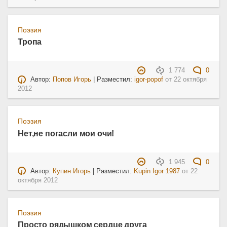
Поэзия
Тропа
1 774
0
Автор:
Попов Игорь
| Разместил:
igor-popof
от
22 октября
2012
Поэзия
Нет,не погасли мои очи!
1 945
0
Автор:
Купин Игорь
| Разместил:
Kupin Igor 1987
от
22
октября 2012
Поэзия
Просто рядышком сердце друга