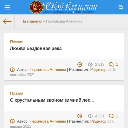
На главную
» Пермякова Антонина
Поэзия
Любви бездонная река
2 919
1
Автор:
Пермякова Антонина
| Разместил:
Редактор
от
10
сентября 2021
Поэзия
С хрустальным звоном зимний лес...
4 231
1
Автор:
Пермякова Антонина
| Разместил:
Редактор
от
6
января 2021