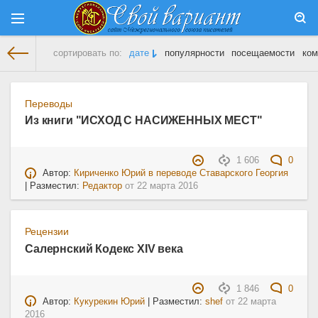
сортировать по:
дате
популярности
посещаемости
ком
На главную
» Материалы за 22.03.2016
Переводы
Из книги "ИСХОД С НАСИЖЕННЫХ МЕСТ"
1 606
0
Автор:
Кириченко Юрий в переводе Ставарского Георгия
| Разместил:
Редактор
от
22 марта 2016
Рецензии
Салернский Кодекс XIV века
1 846
0
Автор:
Кукурекин Юрий
| Разместил:
shef
от
22 марта
2016