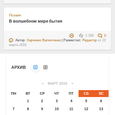
Поэзия
В волшебном мире бытия
1 290
0
Автор:
Харченко Валентинка
| Разместил:
Редактор
от
22
марта 2016
АРХИВ
«
МАРТ 2016
»
ПН
ВТ
СР
ЧТ
ПТ
СБ
ВС
1
2
3
4
5
6
7
8
9
10
11
12
13