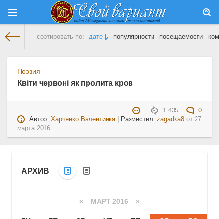
сортировать по:
дате
популярности
посещаемости
ком
На главную
» Материалы за 27.03.2016
Поэзия
Квіти червоні як пролита кров
1 435
0
Автор:
Харченко Валентинка
| Разместил:
zagadka8
от
27
марта 2016
АРХИВ
«
МАРТ 2016
»