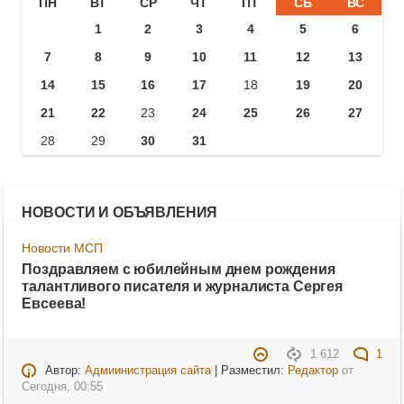
ПН
ВТ
СР
ЧТ
ПТ
СБ
ВС
1
2
3
4
5
6
7
8
9
10
11
12
13
14
15
16
17
18
19
20
21
22
23
24
25
26
27
28
29
30
31
НОВОСТИ И ОБЪЯВЛЕНИЯ
Новости МСП
Поздравляем с юбилейным днем рождения
талантливого писателя и журналиста Сергея
Евсеева!
1 612
1
Автор:
Адмиинистрация сайта
| Разместил:
Редактор
от
Сегодня, 00:55