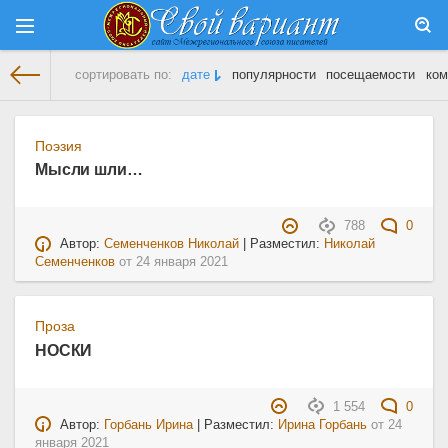
сортировать по:
дате
популярности
посещаемости
ком
На главную
» Материалы за 24.01.2021
Поэзия
Мысли шли…
788
0
Автор:
Семенченков Николай
| Разместил:
Николай
Семенченков
от
24 января 2021
Проза
НОСКИ
1 554
0
Автор:
Горбань Ирина
| Разместил:
Ирина Горбань
от
24
января 2021