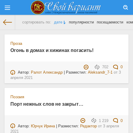
сортировать по:
дате
популярности
посещаемости
ком
На главную
» Материалы за 03.04.2021
Проза
Огонь в домах и хижинах погасить!
702
0
Автор:
Ралот Александр
| Разместил:
Aleksandr_7-1
от
3
апреля 2021
Поэзия
Порт нежных слов не закрыт…
1 219
0
Автор:
Юрчук Ирина
| Разместил:
Редактор
от
3 апреля
2021