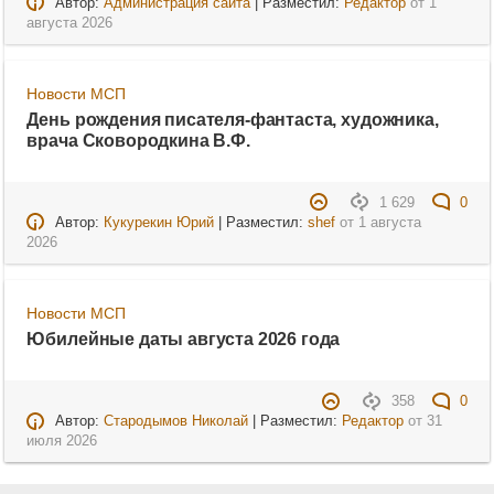
Автор:
Администрация сайта
| Разместил:
Редактор
от
1
августа 2026
Новости МСП
День рождения писателя-фантаста, художника,
врача Сковородкина В.Ф.
1 629
0
Автор:
Кукурекин Юрий
| Разместил:
shef
от
1 августа
2026
Новости МСП
Юбилейные даты августа 2026 года
358
0
Автор:
Стародымов Николай
| Разместил:
Редактор
от
31
июля 2026