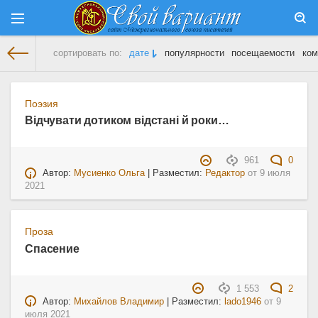
сортировать по:
дате
популярности
посещаемости
ком
На главную
» Материалы за 09.07.2021
Поэзия
Відчувати дотиком відстані й роки…
961
0
Автор:
Мусиенко Ольга
| Разместил:
Редактор
от
9 июля
2021
Проза
Спасение
1 553
2
Автор:
Михайлов Владимир
| Разместил:
lado1946
от
9
июля 2021