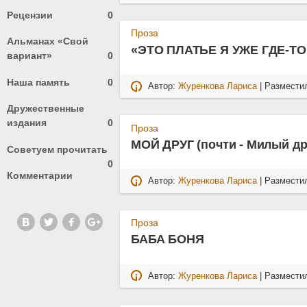
Рецензии
0
Проза
Альманах «Свой
«ЭТО ПЛАТЬЕ Я УЖЕ ГДЕ-ТО
вариант»
0
Наша память
0
Автор:
Журенкова Лариса
| Размести
Дружественные
издания
0
Проза
МОЙ ДРУГ (почти - Милый др
Советуем прочитать
0
Комментарии
Автор:
Журенкова Лариса
| Размести
Проза
БАБА БОНЯ
Автор:
Журенкова Лариса
| Размести