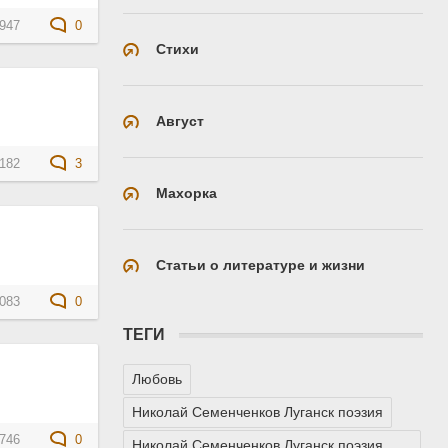
947
0
Стихи
Август
182
3
Махорка
Статьи о литературе и жизни
083
0
ТЕГИ
Любовь
Николай Семенченков Луганск поэзия
746
0
Николай Семенченков Луганск поэзия