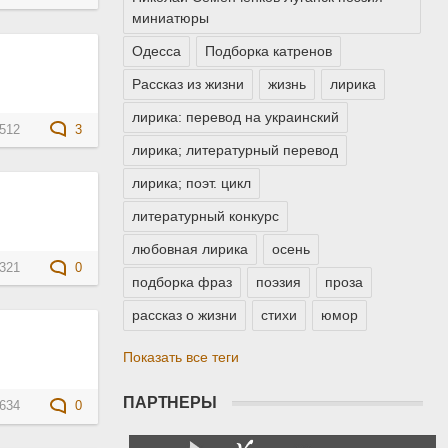
миниатюры
Одесса
Подборка катренов
Рассказ из жизни
жизнь
лирика
лирика: перевод на украинский
512
3
лирика; литературный перевод
лирика; поэт. цикл
литературный конкурс
любовная лирика
осень
321
0
подборка фраз
поэзия
проза
рассказ о жизни
стихи
юмор
Показать все теги
ПАРТНЕРЫ
634
0