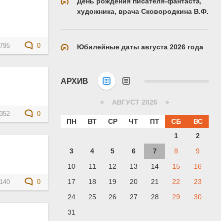
День рождения писателя-фантаста,
художника, врача Сковородкина В.Ф.
795
0
Юбилейные даты августа 2026 года
АРХИВ
«
АВГУСТ 2026 »
352
0
ПН
ВТ
СР
ЧТ
ПТ
СБ
ВС
1
2
3
4
5
6
7
8
9
10
11
12
13
14
15
16
17
18
19
20
21
22
23
140
0
24
25
26
27
28
29
30
31