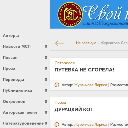
Авторы
На главную
» Журенкова Лар
Новости МСП
0
Поэзия
0
Острослов
Проза
0
ПУТЕВКА НЕ СГОРЕЛА!
Переводы
0
Автор:
Журенкова Лариса
| Размести
Публицистика
0
Острослов
0
Проза
ДУРАЦКИЙ КОТ
Авторская песня
0
Литературоведение
0
Автор:
Журенкова Лариса
| Размести