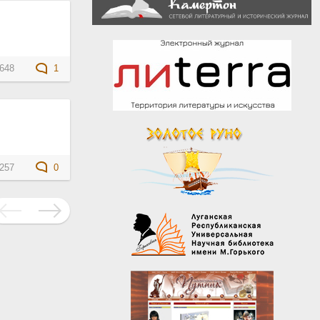
648
1
257
0