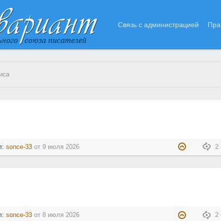
Связь с администрацией
Пра
иса
л:
sonce-33
от
9 июля 2026
2 
л:
sonce-33
от
8 июля 2026
2 