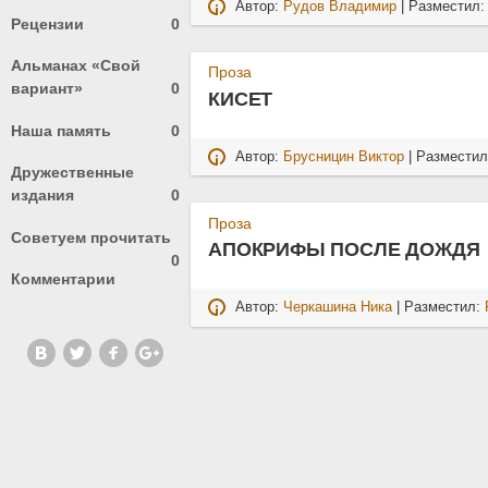
Автор:
Рудов Владимир
| Разместил
Рецензии
0
Альманах «Свой
Проза
вариант»
0
КИСЕТ
Наша память
0
Автор:
Брусницин Виктор
| Размести
Дружественные
издания
0
Проза
Советуем прочитать
АПОКРИФЫ ПОСЛЕ ДОЖДЯ
0
Комментарии
Автор:
Черкашина Ника
| Разместил: