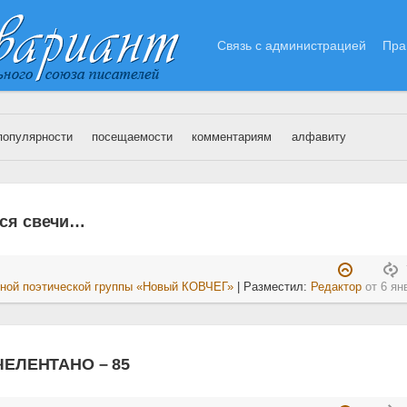
Связь с администрацией
Пра
популярности
посещаемости
комментариям
алфавиту
6.01.2023
тся свечи…
ной поэтической группы «Новый КОВЧЕГ»
| Разместил:
Редактор
от
6 ян
ЕЛЕНТАНО – 85