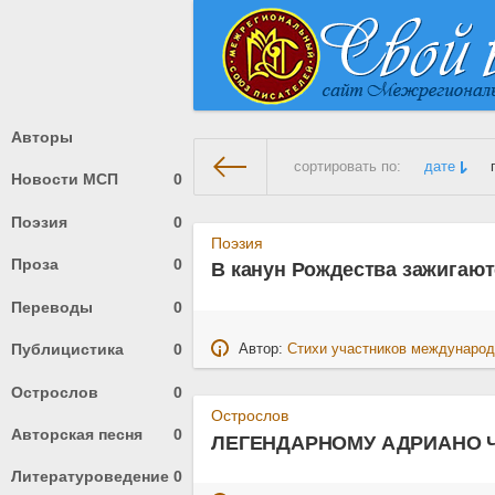
Авторы
сортировать по:
дате
Новости МСП
0
Поэзия
0
На главную
» Материалы за 0
Поэзия
Проза
0
В канун Рождества зажигаю
Переводы
0
Публицистика
0
Автор:
Стихи участников международ
Острослов
0
Острослов
Авторская песня
0
ЛЕГЕНДАРНОМУ АДРИАНО Ч
Литературоведение
0