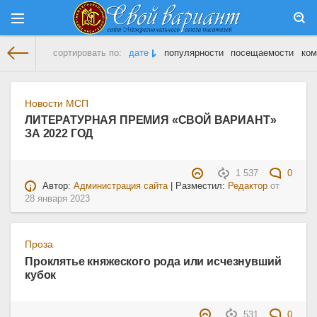
сортировать по:
дате
популярности
посещаемости
ком
На главную
» Материалы за 28.01.2023
Новости МСП
ЛИТЕРАТУРНАЯ ПРЕМИЯ «СВОЙ ВАРИАНТ»
ЗА 2022 ГОД
1 537
0
Автор:
Администрация сайта
| Разместил:
Редактор
от
28 января 2023
Проза
Проклятье княжеского рода или исчезнувший
кубок
531
0