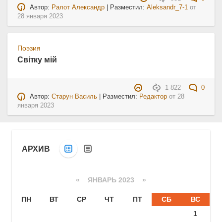
Автор:
Ралот Александр
| Разместил:
Aleksandr_7-1
от
28 января 2023
Поэзия
Світку мій
1 822
0
Автор:
Старун Василь
| Разместил:
Редактор
от
28
января 2023
АРХИВ
«
ЯНВАРЬ 2023
»
ПН
ВТ
СР
ЧТ
ПТ
СБ
ВС
1