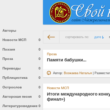
Авторы
сортировать по:
дате
Новости МСП
0
Поэзия
0
На главную
» Материалы за 0
Проза
Проза
0
Памяти бабушки...
Переводы
0
Автор:
Возжаева Наталья
| Размести
Публицистика
0
Острослов
0
Новости МСП
Итоги международного конку
Авторская песня
0
финал»)
Литературоведение
0