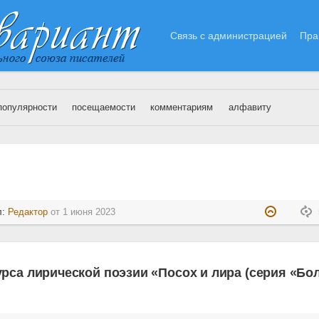
Связь с администрацией
Пра
популярности
посещаемости
комментариям
алфавиту
1.06.2023
л:
Редактор
от
1 июня 2023
рса лирической поэзии «Посох и лира (серия «Б