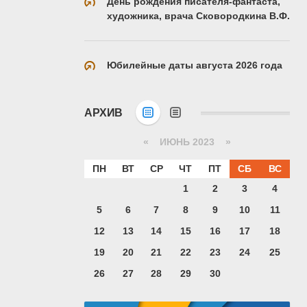
День рождения писателя-фантаста,
художника, врача Сковородкина В.Ф.
Юбилейные даты августа 2026 года
АРХИВ
«
ИЮНЬ 2023
»
ПН
ВТ
СР
ЧТ
ПТ
СБ
ВС
1
2
3
4
5
6
7
8
9
10
11
12
13
14
15
16
17
18
19
20
21
22
23
24
25
26
27
28
29
30