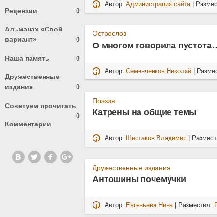
Автор:
Администрация сайта
| Разме
Рецензии
0
Альманах «Свой
Острослов
вариант»
0
О многом говорила пустота
Наша память
0
Автор:
Семенченков Николай
| Разме
Дружественные
издания
0
Поэзия
Советуем прочитать
Катрены на общие темы
0
Комментарии
Автор:
Шестаков Владимир
| Размес
Дружественные издания
Антошины почемучки
Автор:
Евгеньева Нина
| Разместил: