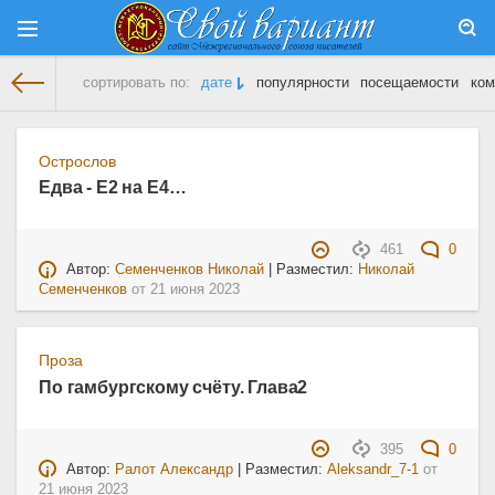
сортировать по:
дате
популярности
посещаемости
ком
На главную
» Материалы за 21.06.2023
Острослов
Едва - Е2 на Е4…
461
0
Автор:
Семенченков Николай
| Разместил:
Николай
Семенченков
от
21 июня 2023
Проза
По гамбургскому счёту. Глава2
395
0
Автор:
Ралот Александр
| Разместил:
Aleksandr_7-1
от
21 июня 2023