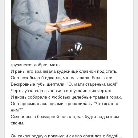
грузинская добрая мать
И раны его врачевала кудеснице славной под стать.
Она позабыла б едва ли, что слышала, боль затая...
Бескровные губы шептали: "О, мати старенька моя!"
Черты узнавала сыновьи в его украинских чертах...
И вновь собирала с любовью целебные травы в горах.
Она просыпалась ночами, тревожилась: "Что ж это с
ним?"
Склоняясь в безмерной печали, как будто над сыном
своим.
Он саклю родную покинул и смело сразился с бедой...