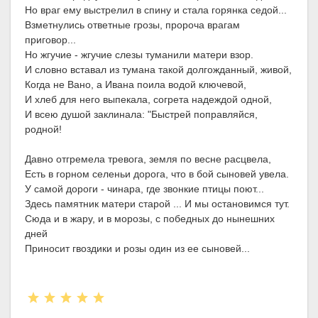
Но враг ему выстрелил в спину и стала горянка седой...
Взметнулись ответные грозы, пророча врагам
приговор...
Но жгучие - жгучие слезы туманили матери взор.
И словно вставал из тумана такой долгожданный, живой,
Когда не Вано, а Ивана поила водой ключевой,
И хлеб для него выпекала, согрета надеждой одной,
И всею душой заклинала: "Быстрей поправляйся,
родной!
Давно отгремела тревога, земля по весне расцвела,
Есть в горном селеньи дорога, что в бой сыновей увела.
У самой дороги - чинара, где звонкие птицы поют...
Здесь памятник матери старой ... И мы остановимся тут.
Сюда и в жару, и в морозы, с победных до нынешних
дней
Приносит гвоздики и розы один из ее сыновей...