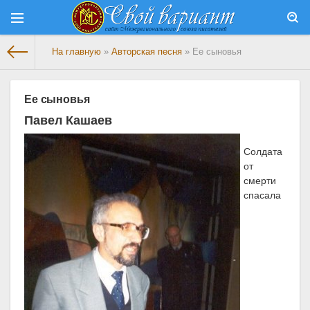
На главную
»
Авторская песня
» Ее сыновья
Ее сыновья
Павел Кашаев
Солдата
от
смерти
спасала