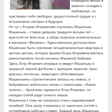
очередной женой и
заметно охладев к
любовнице, он
чувствовал себя свободно, дышал полной грудью и с
энтузиазмом смотрел в будущее.
Но тут с Егором Игоревичем случилась Машенька.
Машенька – старая девушка тридцати восьми лет –
красотой не блистала, а обувь покупала исключительно
в магазине «Великан». Единственным достоинством
Машеньки была огромная четырёхкомнатная квартира в
центре центра, которую фирма Егора Игоревича взялась
ремонтировать после кончины Машиной бабушки.
Здесь Егор Игоревич впервые и увидел Машеньку в
траурной чёрной футболке с курящим черепом, ярко-
красных леггинсах, невыгодно обтягивающих
Машенькины стратегические запасы на ляжках, и
бабушкиных войлочных тапках с помпонами. «Какое
чучело» – брезгливо скривился Егор Игоревич, но
овладел собой ради сочного заказа.
Машенька к тому же оказалась очень недоверчивой
хозяйкой. Она сразу отказалась от азиатских гостей и
потребовала рабочих-славян. Каждый день Машенька