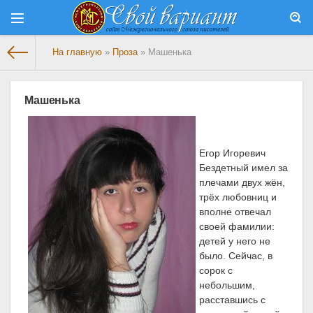
На главную
»
Проза
» Машенька
Машенька
Егор Игоревич
Бездетный имел за
плечами двух жён,
трёх любовниц и
вполне отвечал
своей фамилии:
детей у него не
было. Сейчас, в
сорок с
небольшим,
расставшись с