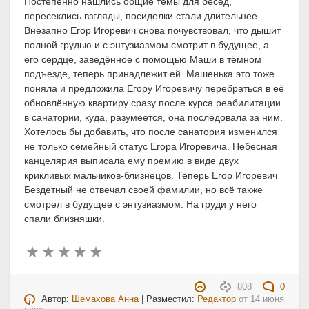
Постепенно нашлись общие темы для бесед,
пересеклись взгляды, посиделки стали длительнее.
Внезапно Егор Игоревич снова почувствовал, что дышит
полной грудью и с энтузиазмом смотрит в будущее, а
его сердце, заведённое с помощью Маши в тёмном
подъезде, теперь принадлежит ей. Машенька это тоже
поняла и предложила Егору Игоревичу перебраться в её
обновлённую квартиру сразу после курса реабилитации
в санатории, куда, разумеется, она последовала за ним.
Хотелось бы добавить, что после санатория изменился
не только семейный статус Егора Игоревича. Небесная
канцелярия выписала ему премию в виде двух
крикливых мальчиков-близнецов. Теперь Егор Игоревич
Бездетный не отвечал своей фамилии, но всё также
смотрел в будущее с энтузиазмом. На груди у него
спали близняшки.
808
0
Автор:
Шемахова Анна
| Разместил:
Редактор
от
14 июня