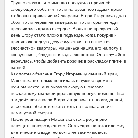
Трудно сказать, что именно послужило причиной
следующего события: то ли истерзанное годами ярких
любовных приключений здоровье Егора Игоревича дало
сбой, то ли нервы не выдержали, то ли горючие яды
просочились прямо в сердце. В один не прекрасный
день Егору стало плохо в подъезде, когда покурив и
приняв очередную дозу сочувствия, он вышел из
злосчастной квартиры. Машенька нашла его на полу в
конвульсиях, бледного и задыхающегося. Она случайно
вернулась, чтобы добавить розочек в раскладку плитки в
ванной.
Как потом объяснил Егору Игоревичу лечащий врач,
Машенька не только появилась в нужное время в
нужном месте, она вызвала скорую и оказала
несчастному квалифицированную первую помощь. Все
эти действия спасли Егора Игоревича от неожиданной,
и, сложись обстоятельства хоть на полшага иначе,
неминуемой смерти.
После реанимации Машенька стала регулярно
навещать новорожденного. Она исправно готовила ему
диетические блюда, но долго не засиживалась.