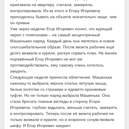
приезжала на квартиру: считала, замеряла,
контролировала. Из-за этого и Егору Игоревичу
приходилось бывать на объекте значительно чаще, чем
он привык.
Уже через неделю Егор Игоревич понял, что курящий
череп с помпонами – не самый эксцентричный
Машенькин наряд. Каждый день она являлась в новом
сногсшибательном образе. После визита рабочие ещё
долго визжали и курили, рискуя сорвать план. Не менее
поражённый Егор Игоревич не мог им
противодействовать, ему самому очень хотелось
закурить.
Следующая неделя принесла облегчение: Машенька
наконец-то выбрала чёрное платье летучую мышь,
белые колготки со стразами и ядовито-оранжевые
туфли. Но не только наряд выбрала Машенька. Она
стала бросать томные взгляды в сторону Егора
Игоревича, глубоко вздыхать, меньше считать, замерять
и контролировать. Теперь после её визита рабочие не
только визжали и курили, но и искренне сочувствовали
шефу. И Егор Игоревич закурил.