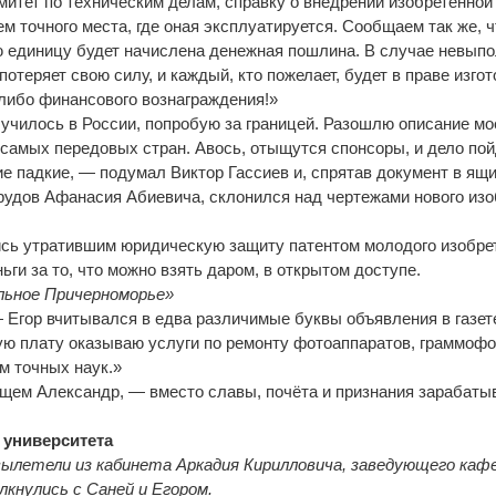
митет по техническим делам, справку о внедрении изобретённо
м точного места, где оная эксплуатируется. Сообщаем так же, ч
ю единицу будет начислена денежная пошлина. В случае невып
отеряет свою силу, и каждый, кто пожелает, будет в праве изгот
-либо финансового вознаграждения!»
училось в России, попробую за границей. Разошлю описание мо
самых передовых стран. Авось, отыщутся спонсоры, и дело пой
ие падкие, — подумал Виктор Гассиев и, спрятав документ в ящ
рудов Афанасия Абиевича, склонился над чертежами нового изо
сь утратившим юридическую защиту патентом молодого изобре
ьги за то, что можно взять даром, в открытом доступе.
льное Причерноморье»
 Егор вчитывался в едва различимые буквы объявления в газет
ую плату оказываю услуги по ремонту фотоаппаратов, граммофо
м точных наук.»
ищем Александр, — вместо славы, почёта и признания зарабаты
 университета
вылетели из кабинета Аркадия Кирилловича, заведующего каф
кнулись с Саней и Егором.