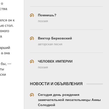
 о
ства
Помнишь?
ился он к
поэзия
ью стол.
 юного
на
Виктор Берковский
авторская песня
тарший
 а она
ЧЕЛОВЕК ИМПЕРИИ
л бы, —
поэзия
 ты
аски
НОВОСТИ И ОБЪЯВЛЕНИЯ
л
Сегодня день рождения
замечательной писательницы Анны
Солодкой