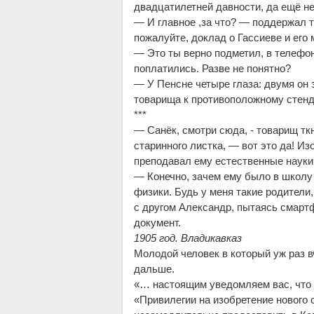
двадцатилетней давности, да ещё не 
— И главное ,за что? — поддержал т
пожалуйте, доклад о Гассиеве и его
— Это ты верно подметил, в телефон
поплатились. Разве не понятно?
— У Пенсне четыре глаза: двумя он
товарища к противоположному стенд
***
— Санёк, смотри сюда, - товарищ тк
старинного листка, — вот это да! Из
преподавал ему естественные науки
— Конечно, зачем ему было в школу 
физики. Будь у меня такие родители,
с другом Александр, пытаясь смарт
документ.
1905 год. Владикавказ
Молодой человек в который уж раз в
дальше.
«… настоящим уведомляем вас, что 
«Привилегии на изобретение нового 