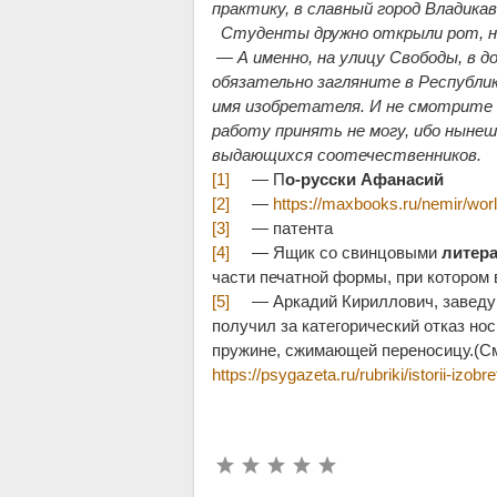
практику, в славный город Владикав
Студенты дружно открыли рот, но 
— А именно, на улицу Свободы, в д
обязательно загляните в Республи
имя изобретателя. И не смотрите 
работу принять не могу, ибо нынеш
выдающихся соотечественников.
[1]
— П
о-русски Афанасий
[2]
—
https://maxbooks.ru/nemir/wor
[3]
— патента
[4]
— Ящик со свинцовыми
литер
части печатной формы, при котором
[5]
— Аркадий Кириллович, заведую
получил за категорический отказ но
пружине, сжимающей переносицу.(См
https://psygazeta.ru/rubriki/istorii-izob