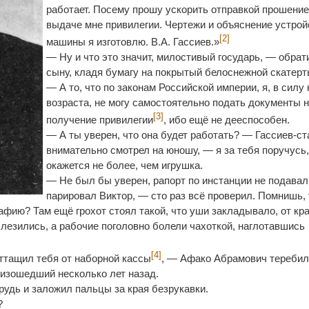
работает. Посему прошу ускорить отправкой прошение
выдаче мне привилегии. Чертежи и объяснение устрой
[2]
машины я изготовлю. В.А. Гассиев.»
— Ну и что это значит, милостивый государь, — обрат
сыну, кладя бумагу на покрытый белоснежной скатерт
— А то, что по законам Российской империи, я, в силу
возраста, не могу самостоятельно подать документы 
[3]
получение привилегии
, ибо ещё не дееспособен.
— А ты уверен, что она будет работать? — Гассиев-с
внимательно смотрел на юношу, — я за тебя поручусь,
окажется не более, чем игрушка.
— Не был бы уверен, рапорт по инстанции не подава
парировал Виктор, — сто раз всё проверил. Помнишь,
афию? Там ещё грохот стоял такой, что уши закладывало, от кр
 слезились, а рабочие поголовно болели чахоткой, наглотавшись
[4]
оттащил тебя от наборной кассы
, — Афако Абрамович тереби
оизошедший несколько лет назад.
рудь и заложил пальцы за края безрукавки.
?