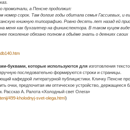
каз.
промолчали, а Пенсне продолжил:
ом номер сорок. Там долгие годы обитала семья Гассиевых, и е
канскую книжную типографию. Ровно десять лет назад ей при
на меня как бухгалтер на фининспектора. В таком куцем виде
нее поколение обязано полном в объёме знать о деяниях своих
ldb140.htm
ами-буквами, которые используются для
изготовления текст
 вручную последовательно формируются строки и страницы.
щий кафедрой литературной публицистики. Кличку Пенсне пр
сить очки, предпочитая им оптическое устройство, держащееся 
. Рассказ А. Ралота «Холодный свет Олега»
retenij/499-kholodnyj-svet-olega.html
)