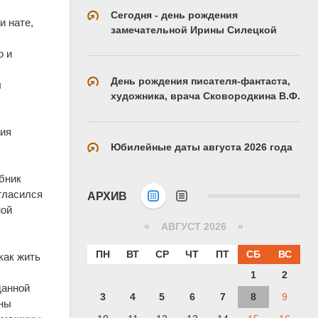
Сегодня - день рождения
и нате,
замечательной Ирины Силецкой
о и
День рождения писателя-фантаста,
л
художника, врача Сковородкина В.Ф.
пия
Юбилейные даты августа 2026 года
м
ебник
огласился
АРХИВ
ной
«
АВГУСТ 2026 »
ПН
ВТ
СР
ЧТ
ПТ
СБ
ВС
как жить
1
2
данной
3
4
5
6
7
8
9
аны