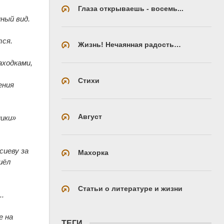
е
Глаза открываешь - восемь...
ный вид.
тся.
Жизнь! Нечаянная радость…
аходками,
Стихи
ения
Август
ики»
сиеву за
Махорка
шёл
Статьи о литературе и жизни
..
е на
ТЕГИ