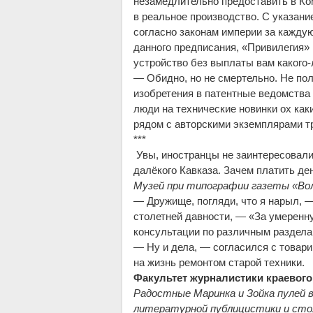
незамедлительно предоставить в Ко
в реальное производство. С указание
согласно законам империи за кажду
данного предписания, «Привилегия» п
устройство без выплаты вам какого
— Обидно, но не смертельно. Не пол
изобретения в патентные ведомства 
люди на технические новинки ох как
рядом с авторскими экземплярами т
***
Увы, иностранцы не заинтересовали
далёкого Кавказа. Зачем платить ден
Музей при типографии газеты «Во
— Дружище, погляди, что я нарыл, —
столетней давности, — «За умеренн
консультации по различным раздела
— Ну и дела, — согласился с товар
на жизнь ремонтом старой техники.
Факультет журналистики краевого
Радостные Маринка и Зойка пулей 
литературной публицистики и стол