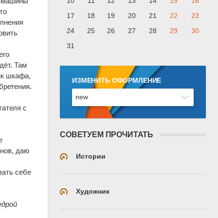
10
11
12
13
14
15
16
й машины
то
17
18
19
20
21
22
23
олнения
24
25
26
27
28
29
30
овить
31
его
дёт. Там
ик шкафа,
ИЗМЕНИТЬ ОФОРМЛЕНИЕ
бретения.
тателя с
СОВЕТУЕМ ПРОЧИТАТЬ
е
нов, даю
Истории
вать себе
Художник
едрой