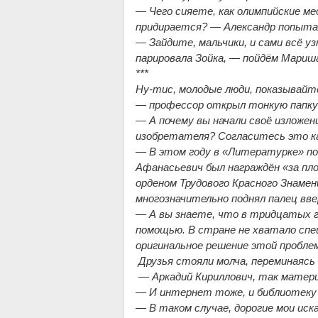
— Чего сияете, как олимпийские ме
придирается? — Александр попытал
— Зайдите, мальчики, и сами всё 
парировала Зойка, — пойдём Мариша
***
Ну-тис, молодые люди, показывайт
— профессор открыл тонкую папку 
— А почему вы начали своё изложе
изобретателя? Согласитесь это к
— В этом году в «Литературке» по
Афанасьевич был награждён «за п
орденом Трудового Красного Знамен
многозначительно поднял палец вве
— А вы знаете, что в тридцатых г
помощью. В стране не хватало спе
оригинальное решение этой пробле
Друзья стояли молча, переминаясь с
— Аркадий Кириллович, так матери
— И интернет тоже, и библиотеку г
— В таком случае, дорогие мои иск