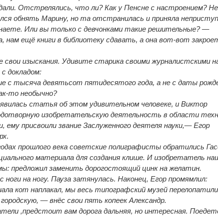
дали. Отстрелялись, что ли? Как у Пенсне с настроением? Н
ся обнять Марину, но та отстранилась и приняла неприступ
узнаете. Или вы только с девчонками такие решительные? —
, нам ещё книги в библиотеку сдавать, а она вот-вот закрое
е свои изыскания. Удивите старика своими журналистскими н
с докладом:
ние с тысяча девятьсот пятидесятого года, а не с даты рожд
ак-то необычно?
явилась статья об этом удивительном человеке, и Виктор
лодотворную изобретательскую деятельность в области техн
и, ему присвоили звание Заслуженного деятеля науки,— Егор
рх.
одах прошлого века советские полиграфисты обратились Гас
циального материала для создания клише. И изобретатель на
мы: предложил заменить дорогостоящий цинк на желатин.
 ноги на ногу. Пауза затянулась. Наконец, Егор промямлил:
ала кот наплакал, мы весь типографский музей перелопатили
ородскую, — внёс свои пять копеек Александр.
атели ,предстоит вам дорога дальняя, но интересная. Поедет