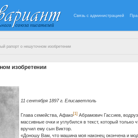
Связь с администрацией
Пра
ый рапорт о нешуточном изобретении
ном изобретении
11 сентября 1897 г. Елисаветполь
[1]
Глава семейства, Афако
Абрамович Гассиев, водруз
массивные очки и углубился в текст, который только ч
вручил ему сын Виктор.
«Доношу Вам, что машина моя наконец окончена и мо