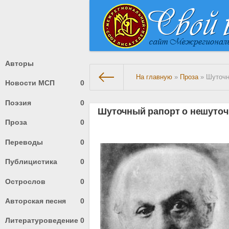
Авторы
На главную
»
Проза
» Шуточн
Новости МСП
0
Поэзия
0
Шуточный рапорт о нешуточ
Проза
0
Переводы
0
Публицистика
0
Острослов
0
Авторская песня
0
Литературоведение
0