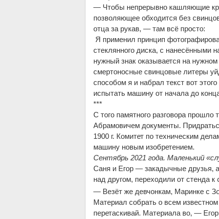
— Чтобы непрерывно кашляющие кро
позволяющее обходится без свинцовы
отца за рукав, — там всё просто:
Я применил принцип фотографирован
стеклянного диска, с нанесёнными н
нужный знак оказывается на нужном 
смертоносные свинцовые литеры уйд
способом я и набрал текст вот этог
испытать машину от начала до конца
***
С того памятного разговора прошло 
Абрамовичем документы. Придраться
1900 г. Комитет по техническим де
машину новым изобретением.
Сентябрь 2021 года. Маленький «с
Саня и Егор — закадычные друзья, а
над другом, переходили от стенда к 
— Везёт же девчонкам, Маринке с З
Материал собрать о всем известном 
перетаскивай. Материала во, — Егор