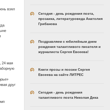
рень взял
Сегодня - день рождения поэта,
прозаика, литературоведа Анатолия
Грибанова
гда
ныне
м
Поздравляем с юбилейным днем
рождения талантливого писателя и
журналиста Сергея Евсеева!
 24 мая
наборную
Книги прозы и поэзии Сергея
Евсеева на сайте ЛИТРЕС
орье»
ивая друг
Сегодня - день рождения
талантливого поэта Николая Дика
омп