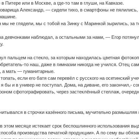
в Питере или в Москве, а где-то там в глуши, на Кавказе.
оварища Александр, — сидели тихо, в смартфоны не пялились, 
 машине.
 мы не глядели, мы с тобой на Зинку с Маринкой зырились, за т
 за девчонками наблюдал, а остальными за нами, — Егор потяну
у.
нул пальцем на стекло, за которым находилась цветная фотоко
обретатель-то наш, даже в гимназии никогда не учился. Отец са
, а мать — гуманитарные.
топать, если его батя сам перевёл с русского на осетинский уч
 я бы и в универ не поступал. Дома, на диване, его закончил,- с
фоном сфотографировать, через застеклённый стеллаж, очеред
читывался в строчки казённого письма, мучительно размышляя 
в этом месяце истекает срок беспошлинного использования вы
способа производства печатной продукции». А по сему вы обяз