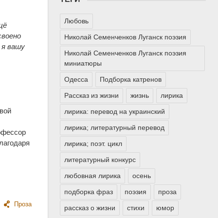
Любовь
щё
своено
Николай Семенченков Луганск поэзия
 я вашу
Николай Семенченков Луганск поэзия
миниатюры
Одесса
Подборка катренов
Рассказ из жизни
жизнь
лирика
овой
лирика: перевод на украинский
лирика; литературный перевод
офессор
благодаря
лирика; поэт. цикл
литературный конкурс
любовная лирика
осень
подборка фраз
поэзия
проза
Проза
рассказ о жизни
стихи
юмор