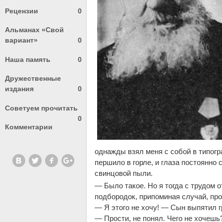
Рецензии
0
Альманах «Свой
вариант»
0
Наша память
0
Дружественные
издания
0
Советуем прочитать
0
Комментарии
однажды взял меня с собой в типогр
першило в горле, и глаза постоянно
свинцовой пыли.
— Было такое. Но я тогда с трудом 
подбородок, припоминая случай, пр
— Я этого не хочу! — Сын выпятил г
— Прости, не понял. Чего не хочешь