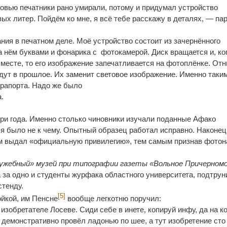
вью печатники рано умирали, потому и придумал устройство
х литер. Пойдём ко мне, я всё тебе расскажу в деталях, — па
ия в печатном деле. Моё устройство состоит из зачернённого
а нём буквами и фонарика с фотокамерой. Диск вращается и, ко
месте, то его изображение запечатливается на фотоплёнке. От
ут в прошлое. Их заменит световое изображение. Именно таки
о рапорта. Надо же было
.
три года. Именно столько чиновники изучали поданные Афако
 было не к чему. Опытный образец работал исправно. Наконец,
лам выдал «официальную привилегию», тем самым признав фото
лужебный» музей при типографии газеты «Вольное Причерном
 за одно и студенты журфака областного университета, подтрун
стенду.
[5]
ойкой, им Пенсне
вообще легкотню поручил:
изобретателе Лосеве. Сиди себе в инете, копируй инфу, да на к
 демонстративно провёл ладонью по шее, а тут изобретение сто