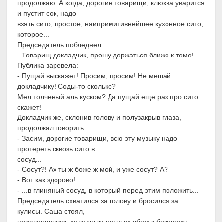
продолжаю. А когда, дорогие товарищи, клюква уварится
и пустит сок, надо
взять сито, простое, наипримитивнейшее кухонное сито,
которое...
Председатель побледнел.
- Товарищ докладчик, прошу держаться ближе к теме!
Публика заревела:
- Пущай выскажет! Просим, просим! Не мешай
докладчику! Соды-то сколько?
Мел толченый аль куском? Да пущай еще раз про сито
скажет!
Докладчик же, склонив голову и полузакрыв глаза,
продолжал говорить:
- Засим, дорогие товарищи, всю эту музыку надо
протереть сквозь сито в
сосуд...
- Сосут?! Ах ты ж боже ж мой, и уже сосут? А?
- Вот как здорово!
- ...в глиняный сосуд, в который перед этим положить...
Председатель схватился за голову и бросился за
кулисы. Саша стоял,
прислонившись холодным потным лбом к боковому