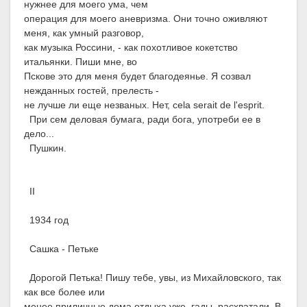
нужнее для моего ума, чем
операция для моего аневризма. Они точно оживляют
меня, как умный разговор,
как музыка Россини, - как похотливое кокетство
итальянки. Пиши мне, во
Пскове это для меня будет благодеянье. Я созвал
нежданных гостей, прелесть -
не лучше ли еще незваных. Нет, cela serait de l'esprit.
При сем деловая бумага, ради бога, употреби ее в
дело...
Пушкин.
II
1934 год
Сашка - Петьке
Дорогой Петька! Пишу тебе, увы, из Михайловского, так
как все более или
менее приличные дома отдыха уже, гады, расхватали. В