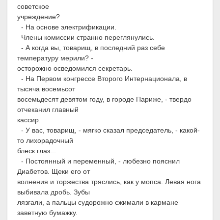
советское
учреждение?
- На основе электрификации.
Члены комиссии странно переглянулись.
- А когда вы, товарищ, в последний раз себе
температуру мерили? -
осторожно осведомился секретарь.
- На Первом конгрессе Второго Интернационала, в
тысяча восемьсот
восемьдесят девятом году, в городе Париже, - твердо
отчеканил главный
кассир.
- У вас, товарищ, - мягко сказал председатель, - какой-
то лихорадочный
блеск глаз...
- Постоянный и переменный, - любезно пояснил
Диабетов. Щеки его от
волнения и торжества тряслись, как у мопса. Левая нога
выбивала дробь. Зубы
лязгали, а пальцы судорожно сжимали в кармане
заветную бумажку.