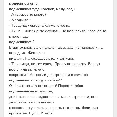
медленном огне,
подмешивая туда квасцов, мелу, соды...
- А квасцов-то много?
- А соды-то?
- Товарищ лектор, а как же, ежели...
- Тише! Тише! Дайте слушать! Не напирайте! Квасцов-то
много надо
подмешивать?
В зрительном зале начался шум. Задние напирали на
передних. Женщины
пищали. На кафедру летели записки.
- Товарищи, не все сразу! Прошу по порядку. Вот тут
поступила записка с
вопросом: "Можно ли для крепости в самогон
подмешивать перцу и табаку?"
Отвечаю: ка-а-а-нечно, нет! Перец и табак,
подмешанные в самогон,
действительно создают впечатление крепости, но в
действительности никакой
крепости не увеличивают, а голова потом болит как
проклятая. Ну-с... Итак, я