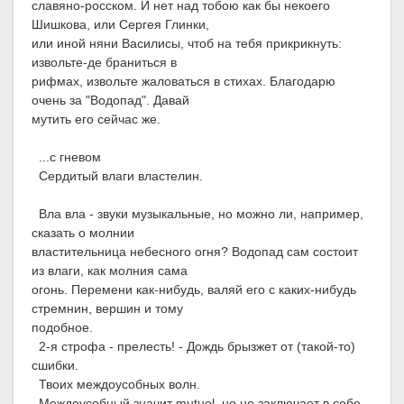
славяно-росском. И нет над тобою как бы некоего
Шишкова, или Сергея Глинки,
или иной няни Василисы, чтоб на тебя прикрикнуть:
извольте-де браниться в
рифмах, извольте жаловаться в стихах. Благодарю
очень за "Водопад". Давай
мутить его сейчас же.
...с гневом
Сердитый влаги властелин.
Вла вла - звуки музыкальные, но можно ли, например,
сказать о молнии
властительница небесного огня? Водопад сам состоит
из влаги, как молния сама
огонь. Перемени как-нибудь, валяй его с каких-нибудь
стремнин, вершин и тому
подобное.
2-я строфа - прелесть! - Дождь брызжет от (такой-то)
сшибки.
Твоих междоусобных волн.
Междоусобный значит mutuel, но не заключает в себе