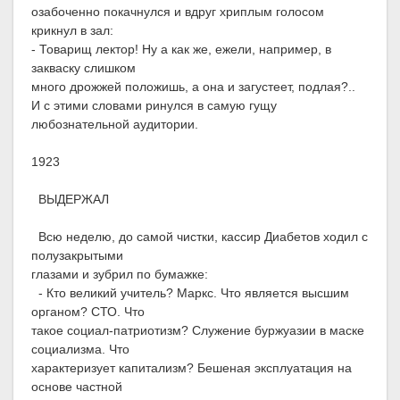
озабоченно покачнулся и вдруг хриплым голосом
крикнул в зал:
- Товарищ лектор! Ну а как же, ежели, например, в
закваску слишком
много дрожжей положишь, а она и загустеет, подлая?..
И с этими словами ринулся в самую гущу
любознательной аудитории.
1923
ВЫДЕРЖАЛ
Всю неделю, до самой чистки, кассир Диабетов ходил с
полузакрытыми
глазами и зубрил по бумажке:
- Кто великий учитель? Маркс. Что является высшим
органом? СТО. Что
такое социал-патриотизм? Служение буржуазии в маске
социализма. Что
характеризует капитализм? Бешеная эксплуатация на
основе частной