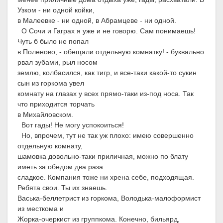
Узком - ни одной койки,
в Малеевке - ни одной, в Абрамцеве - ни одной.
О Сочи и Гаграх я уже и не говорю. Сам понимаешь!
Чуть б было не попал
в Поленово, - обещали отдельную комнатку! - буквально
рвал зубами, рыл носом
землю, колбасился, как тигр, и все-таки какой-то сукин
сын из горкома увел
комнату на глазах у всех прямо-таки из-под носа. Так
что приходится торчать
в Михайловском.
Вот гады! Не могу успокоиться!
Но, впрочем, тут не так уж плохо: имею совершенно
отдельную комнату,
шамовка довольно-таки приличная, можно по блату
иметь за обедом два раза
сладкое. Компания тоже ни хрена себе, подходящая.
Ребята свои. Ты их знаешь.
Васька-беллетрист из горкома, Володька-малоформист
из месткома и
Жорка-очеркист из группкома. Конечно, бильярд,