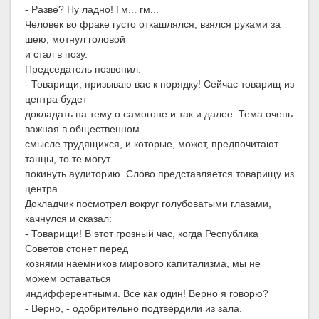
- Разве? Ну ладно! Гм... гм...
Человек во фраке густо откашлялся, взялся руками за
шею, мотнул головой
и стал в позу.
Председатель позвонил.
- Товарищи, призываю вас к порядку! Сейчас товарищ из
центра будет
докладать на тему о самогоне и так и далее. Тема очень
важная в общественном
смысле трудящихся, и которые, может, предпочитают
танцы, то те могут
покинуть аудиторию. Слово представляется товарищу из
центра.
Докладчик посмотрел вокруг голубоватыми глазами,
качнулся и сказал:
- Товарищи! В этот грозный час, когда Республика
Советов стонет перед
кознями наемников мирового капитализма, мы не
можем оставаться
индифферентными. Все как один! Верно я говорю?
- Верно, - одобрительно подтвердили из зала.