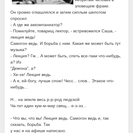
зловещем фраке.
Он громко откашлялся и затем сиплым шепотом
спросил:
- А где же аккомпаниатор?
- Помилуйте, товарищ лектор, - встревожился Саша, -
лекция ведь!
Самогон ведь. И борьба с ним. Какая же может быть тут
музыка?
- Лекция? Гм... А может быть, спеть все-таки что-нибудь,
а? Из
"Демона", а?
- Хе-хе! Лекция ведь.
- А я, ей-богу, лучше спою! Чесс... слов... Этакое что-
нибудь...
Н... на земле весь р-р-род людской
Ча-тит адин кум-м-мир свящ... е-э-ээ...
- Что вы, что вы! Лекция ведь. Самогон ведь и, так
сказать, борьба. Так
у нас и на афише написано.