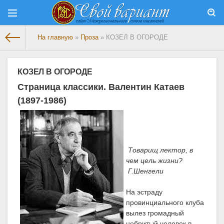
На главную
»
Проза
» КОЗЕЛ В ОГОРОДЕ
КОЗЕЛ В ОГОРОДЕ
Страница классики. Валентин Катаев
(1897-1986)
Товарищ лектор, в
чем цель жизни?
Г.Шенгели
На эстраду
провинциального клуба
вылез громадный
небритый человек в