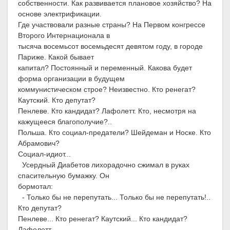
собственности. Как развивается плановое хозяйство? На
основе электрификации.
Где участвовали разные страны? На Первом конгрессе
Второго Интернационала в
тысяча восемьсот восемьдесят девятом году, в городе
Париже. Какой бывает
капитал? Постоянный и переменный. Какова будет
форма организации в будущем
коммунистическом строе? Неизвестно. Кто ренегат?
Каутский. Кто депутат?
Пенлеве. Кто кандидат? Лафолетт. Кто, несмотря на
кажущееся благополучие?..
Польша. Кто социал-предатели? Шейдеман и Носке. Кто
Абрамович?
Социал-идиот...
Усердный Диабетов лихорадочно сжимал в руках
спасительную бумажку. Он
бормотал:
- Только бы не перепутать... Только бы не перепутать!..
Кто депутат?
Пенлеве... Кто ренегат? Каутский... Кто кандидат?
Лафолетт.