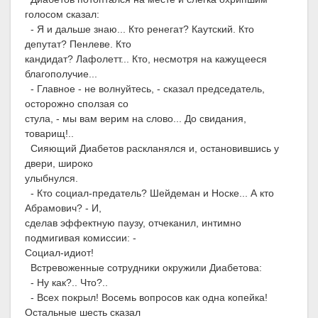
голосом сказал:
- Я и дальше знаю... Кто ренегат? Каутский. Кто
депутат? Пенлеве. Кто
кандидат? Лафолетт... Кто, несмотря на кажущееся
благополучие...
- Главное - не волнуйтесь, - сказал председатель,
осторожно сползая со
стула, - мы вам верим на слово... До свидания,
товарищ!..
Сияющий Диабетов раскланялся и, остановившись у
двери, широко
улыбнулся.
- Кто социал-предатель? Шейдеман и Носке... А кто
Абрамович? - И,
сделав эффектную паузу, отчеканил, интимно
подмигивая комиссии: -
Социал-идиот!
Встревоженные сотрудники окружили Диабетова:
- Ну как?.. Что?..
- Всех покрыл! Восемь вопросов как одна копейка!
Остальные шесть сказал