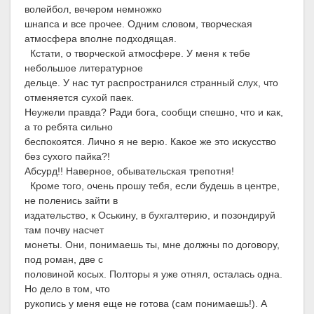
волейбол, вечером немножко
шнапса и все прочее. Одним словом, творческая
атмосфера вполне подходящая.
Кстати, о творческой атмосфере. У меня к тебе
небольшое литературное
дельце. У нас тут распространился странный слух, что
отменяется сухой паек.
Неужели правда? Ради бога, сообщи спешно, что и как,
а то ребята сильно
беспокоятся. Лично я не верю. Какое же это искусство
без сухого пайка?!
Абсурд!! Наверное, обывательская трепотня!
Кроме того, очень прошу тебя, если будешь в центре,
не поленись зайти в
издательство, к Оськину, в бухгалтерию, и позондируй
там почву насчет
монеты. Они, понимаешь ты, мне должны по договору,
под роман, две с
половиной косых. Полторы я уже отнял, осталась одна.
Но дело в том, что
рукопись у меня еще не готова (сам понимаешь!). А