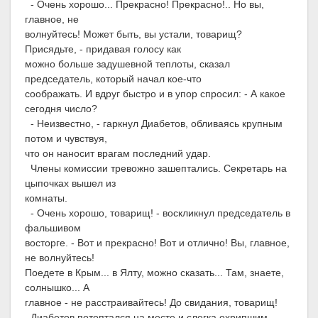
- Очень хорошо... Прекрасно! Прекрасно!.. Но вы,
главное, не
волнуйтесь! Может быть, вы устали, товарищ?
Присядьте, - придавая голосу как
можно больше задушевной теплоты, сказал
председатель, который начал кое-что
соображать. И вдруг быстро и в упор спросил: - А какое
сегодня число?
- Неизвестно, - гаркнул Диабетов, обливаясь крупным
потом и чувствуя,
что он наносит врагам последний удар.
Члены комиссии тревожно зашептались. Секретарь на
цыпочках вышел из
комнаты.
- Очень хорошо, товарищ! - воскликнул председатель в
фальшивом
восторге. - Вот и прекрасно! Вот и отлично! Вы, главное,
не волнуйтесь!
Поедете в Крым... в Ялту, можно сказать... Там, знаете,
солнышко... А
главное - не расстраивайтесь! До свидания, товарищ!
Диабетов потоптался на месте и слегка охрипшим