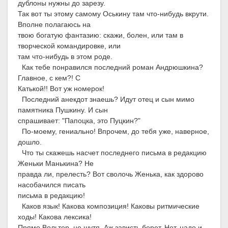
дублоны нужны до зарезу.
Так вот ты этому самому Оськину там что-нибудь вкрути.
Вполне полагаюсь на
твою богатую фантазию: скажи, болен, или там в
творческой командировке, или
там что-нибудь в этом роде.
Как тебе понравился последний роман Андрюшкина?
Главное, с кем?! С
Катькой!! Вот уж номерок!
Последний анекдот знаешь? Идут отец и сын мимо
памятника Пушкину. И сын
спрашивает: "Папоцка, это Пуцкин?"
По-моему, гениально! Впрочем, до тебя уже, наверное,
дошло.
Что ты скажешь насчет последнего письма в редакцию
Женьки Манькина? Не
правда ли, прелесть? Вот сволочь Женька, как здорово
насобачился писать
письма в редакцию!
Каков язык! Какова композиция! Каковы ритмические
ходы! Какова лексика!
Прямо Вольтер, не шутя. Аж зависть берет. Нет, надо и