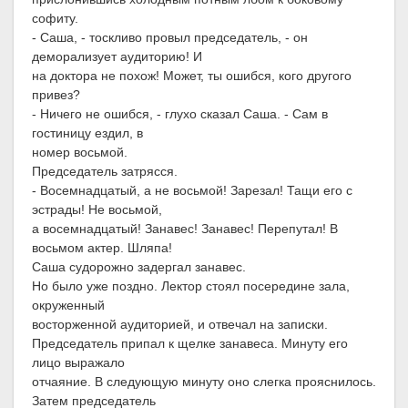
софиту.
- Саша, - тоскливо провыл председатель, - он
деморализует аудиторию! И
на доктора не похож! Может, ты ошибся, кого другого
привез?
- Ничего не ошибся, - глухо сказал Саша. - Сам в
гостиницу ездил, в
номер восьмой.
Председатель затрясся.
- Восемнадцатый, а не восьмой! Зарезал! Тащи его с
эстрады! Не восьмой,
а восемнадцатый! Занавес! Занавес! Перепутал! В
восьмом актер. Шляпа!
Саша судорожно задергал занавес.
Но было уже поздно. Лектор стоял посередине зала,
окруженный
восторженной аудиторией, и отвечал на записки.
Председатель припал к щелке занавеса. Минуту его
лицо выражало
отчаяние. В следующую минуту оно слегка прояснилось.
Затем председатель