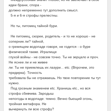
идеи брани, спора -
должно непременно тут дополнить смысл.
5-я и 6-я строфы прелестны.
Но ты, питомец тайной бури.
Не питомец, скорее, родитель - и то не хорошо - не
соперник ли? тайной,
о гремящем водопаде говоря, не годится - о буре
физической также. Игралище
глухой войны - не совсем точно. Ты не зерцало и проч.
Не яснее ли и не живее
ли: Ты не приемлешь их лазури... etc. (Впрочем, это
придирка). Точность
требовала бы не отражаешь. Но твое повторение ты тут
нужно.
Под грозным знаменем etc. Хранишь etc., но вся
строфа сбивчива. Зародыш
непогоды в водопаде: темно. Вечно бьющий огонь,
тройная метафора. Не
вычеркнуть ли всю строфу?