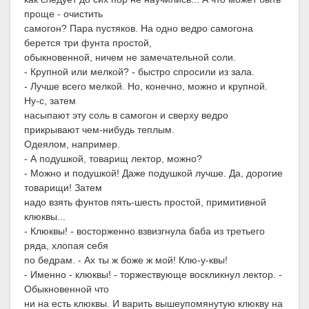
проще - очистить
самогон? Пара пустяков. На одно ведро самогона
берется три фунта простой,
обыкновенной, ничем не замечательной соли.
- Крупной или мелкой? - быстро спросили из зала.
- Лучше всего мелкой. Но, конечно, можно и крупной.
Ну-с, затем
насыпают эту соль в самогон и сверху ведро
прикрывают чем-нибудь теплым.
Одеялом, например.
- А подушкой, товарищ лектор, можно?
- Можно и подушкой! Даже подушкой лучше. Да, дорогие
товарищи! Затем
надо взять фунтов пять-шесть простой, примитивной
клюквы...
- Клюквы! - восторженно взвизгнула баба из третьего
ряда, хлопая себя
по бедрам. - Ах ты ж боже ж мой! Клю-у-квы!
- Именно - клюквы! - торжествующе воскликнул лектор. -
Обыкновенной что
ни на есть клюквы. И варить вышеупомянутую клюкву на