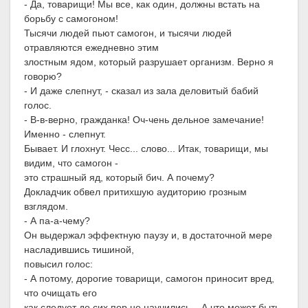
- Да, товарищи! Мы все, как один, должны встать на
борьбу с самогоном!
Тысячи людей пьют самогон, и тысячи людей
отравляются ежедневно этим
злостным ядом, который разрушает организм. Верно я
говорю?
- И даже слепнут, - сказал из зала деловитый бабий
голос.
- В-в-верно, гражданка! Оч-чень дельное замечание!
Именно - слепнут.
Бывает. И глохнут. Чесс... слово... Итак, товарищи, мы
видим, что самогон -
это страшный яд, который бич. А почему?
Докладчик обвел притихшую аудиторию грозным
взглядом.
- А па-а-чему?
Он выдержал эффектную паузу и, в достаточной мере
насладившись тишиной,
повысил голос:
- А потому, дорогие товарищи, самогон приносит вред,
что очищать его
как следует до сих пор не научились... А что может быть