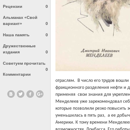
Рецензии
0
Альманах «Свой
вариант»
0
Наша память
0
Дружественные
издания
0
Советуем прочитать
0
Комментарии
отраслям.
В число его трудов вошл
фракционного разделения нефти и д
применяя
свои знания для укрепле
Менделеев уже зарекомендовал себя
которые позволили резко повысить 
уменьшилась в пять раз,
а ее добыч
Америки. К тому времени Менделее
возможностях
Донбасса. Его работ