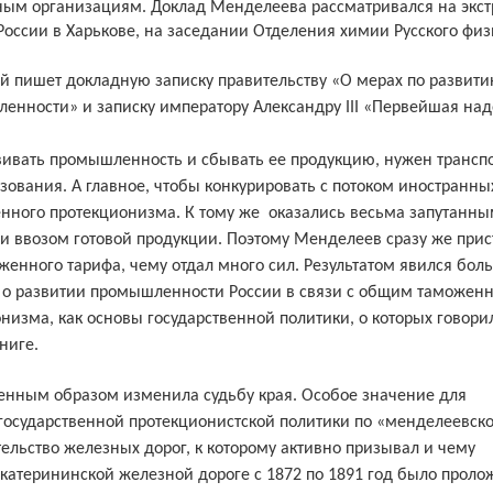
ным организациям. Доклад Менделеева рассматривался на экс
ссии в Харькове, на заседании Отделения химии Русского физ
.
ый пишет
докладную записку правительству «О мерах по развит
нности» и записку императору Александру III «Первейшая над
вивать промышленность и сбывать ее продукцию, нужен транспо
азования.
А главное, чтобы конкурировать с потоком иностранны
енного протекционизма. К тому же
оказались весьма запутанн
 ввозом готовой продукции. Поэтому Менделеев сразу же прис
женного тарифа, чему отдал много сил.
Результатом явился бол
е о развитии промышленности России в связи с общим таможен
низма, как основы государственной политики, о которых говор
ниге.
енным образом изменила судьбу края.
Особое значение для
осударственной протекционистской политики по «менделеевск
ельство железных дорог, к которому активно призывал и чему
Екатерининской железной дороге с 1872 по 1891 год было проло