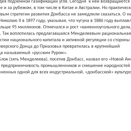
идея подземной газификации угля. Сегодня
к ней возвращаются
е и за рубежом, в том числе в Китае и Австралии. Но практичес
ым стратегии развития Донбасса не замедлили сказаться. О н
колаю II в 1897 году, указывая, что чугуна в 1886 году выплав
льше 95 миллионов. Отмечался и рост «каменноугольного дела
». Так воплотилась предлагавшаяся Менделеевым рациональна
стии национального капитала и активной регуляции со стороны
Северского Донца до Приазовья превратилась в крупнейший
а называемый «русским Руром».
лок (зять Менделеева), посетив Донбасс, назвал его «Новой Ам
 предприимчивость промышленников и смешение народностей
ненных одной для всех индустриальной, «донбасской» культуро
,