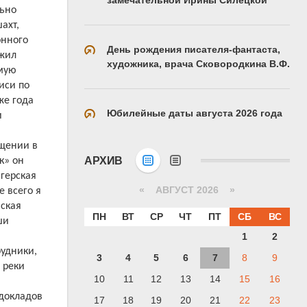
льно
ахт,
онного
День рождения писателя-фантаста,
ожил
художника, врача Сковородкина В.Ф.
ямую
иси по
же года
Юбилейные даты августа 2026 года
и
ащении в
АРХИВ
к» он
йгерская
«
АВГУСТ 2026 »
е всего я
нская
ПН
ВТ
СР
ЧТ
ПТ
СБ
ВС
ши
1
2
рудники,
3
4
5
6
7
8
9
 реки
10
11
12
13
14
15
16
 докладов
17
18
19
20
21
22
23