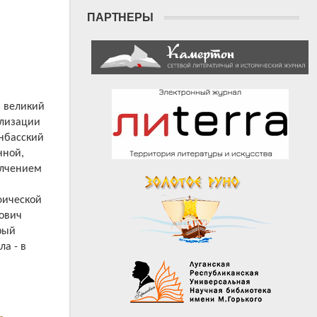
ПАРТНЕРЫ
я великий
ализации
нбасский
нной,
полчением
фической
нович
рый
а - в