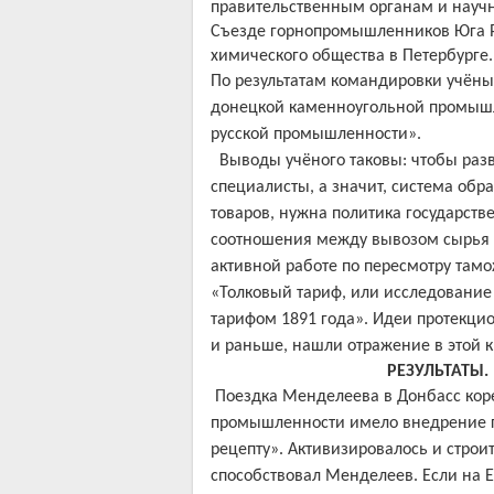
правительственным органам и науч
Съезде горнопромышленников Юга Ро
химического общества в Петербурге
По результатам командировки учён
донецкой каменноугольной промышле
русской промышленности».
Выводы учёного таковы: чтобы раз
специалисты, а значит, система обр
товаров, нужна политика государств
соотношения между вывозом сырья и
активной работе по пересмотру тамо
«Толковый тариф, или исследовани
тарифом 1891 года». Идеи протекцио
и раньше, нашли отражение в этой к
РЕЗУЛЬТАТЫ.
Поездка Менделеева в Донбасс кор
промышленности имело внедрение г
рецепту».
Активизировалось и строит
способствовал Менделеев.
Если на 