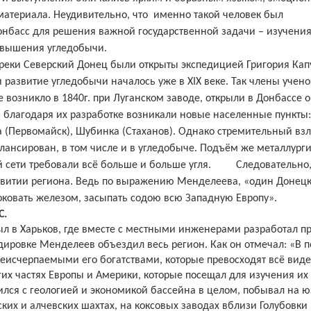
атериала. Неудивительно, что
именно такой человек был
нбасс для решения важной государственной задачи – изучени
овышения угледобычи.
 реки Северский Донец были открыты экспедицией Григория Кап
и развитие угледобычи началось уже в
XIX
веке.
Так члены учено
 возникло в 1840г. при Луганском заводе, открыли в Донбассе о
 благодаря их разработке возникали новые населенные пункты
а (Первомайск), Шубинка (Стаханов).
Однако стремительный взл
ансирован, в том числе и в угледобыче. Подъём же металлург
 сети требовали всё больше и больше угля.
Следовательно,
.
звитии региона
Ведь по выражению Менделеева, «один Донец
 оковать железом, засыпать содою всю Западную Европу».
С.
ыл в Харьков, где вместе с местными инженерами разработал п
дировке Менделеев объездил весь регион. Как он отмечал: «В п
еисчерпаемыми его богатствами, которые превосходят всё вид
угих частях Европы и Америки, которые посещал для изучения их
ся с геологией и экономикой бассейна в целом, побывал на ю
ских и алчевских шахтах, на коксовых заводах вблизи Голубовки