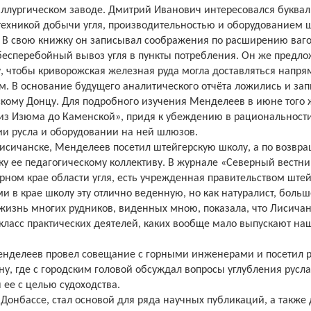
таллургическом заводе. Дмитрий Иванович интересовался буква
 техникой добычи угля, производительностью и оборудованием ш
ю. В свою книжку он записывал соображения по расширению ваг
бесперебойный вывоз угля в пункты потребления. Он же предл
, чтобы криворожская железная руда могла доставляться напр
. В основание будущего аналитического отчёта ложились и зап
кому Донцу. Для подробного изучения Менделеев в июне того 
из Изюма до Каменской», придя к убеждению в рациональност
нии русла и оборудовании на ней шлюзов.
Лисичанске, Менделеев посетил штейгерскую школу, а по возвр
у ее педагогическому коллективу. В журнале «Северный вестни
рном крае области угля, есть учрежденная правительством ште
и в крае школу эту отлично веденную, но как натуралист, больш
 жизнь многих рудников, виденных мною, показала, что Лисича
 класс практических деятелей, каких вообще мало выпускают на
Менделеев провел совещание с горными инженерами и посетил 
ну, где с городским головой обсуждал вопросы углубления русла
 ее с целью судоходства.
онбассе, стал основой для ряда научных публикаций, а также