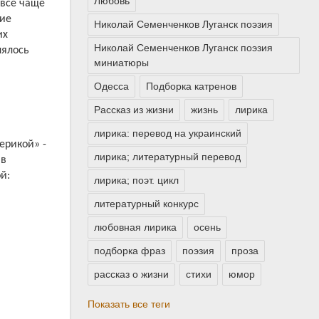
Любовь
 всё чаще
кие
Николай Семенченков Луганск поэзия
их
Николай Семенченков Луганск поэзия
лялось
миниатюры
,
я
Одесса
Подборка катренов
Рассказ из жизни
жизнь
лирика
лирика: перевод на украинский
ерикой» -
лирика; литературный перевод
 в
й:
лирика; поэт. цикл
литературный конкурс
любовная лирика
осень
подборка фраз
поэзия
проза
рассказ о жизни
стихи
юмор
Показать все теги