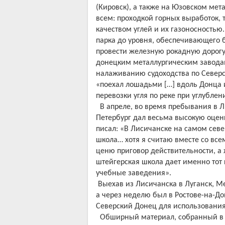
(Кировск), а также на Юзовском ме
всем: проходкой горных выработок,
качеством углей и их газоносность
парка до уровня, обеспечивающего 
провести железную рокадную дорогу
донецким металлургическим заводам
налаживанию судоходства по Северс
«поехал лошадьми […] вдоль Донца 
перевозки угля по реке при углубле
В апреле, во время пребывания в 
Петербург дал весьма высокую оценк
писал: «В Лисичанске на самом севе
школа… хотя я считаю вместе со всем
ценю приговор действительности, а
штейгерская школа дает именно тот
учебные заведения».
Выехав из Лисичанска в Луганск, 
а через неделю был в Ростове-на-До
Северский Донец для использования
Обширный материал, собранный в Д