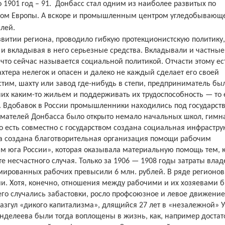
 1901 год – 91.
Донбасс стал одним из наиболее развитых по
ом Европы. А вскоре и промышленным центром угледобывающ
лей.
азвитии региона, проводило гибкую протекционистскую политику
и вкладывая в него серьезные средства. Вкладывали и частные
 что сейчас называется социальной политикой. Отчасти этому ес
хтера нелегок и опасен и далеко не каждый сделает его своей
стим, шахту или завод где-нибудь в степи, предприниматель бы
их каким-то жильем и поддерживать их трудоспособность — то 
е. Вдобавок в России промышленники находились под государс
имателей Донбасса было открыто немало начальных школ, гимн
 есть совместно с государством создана социальная инфрастру
ла создана благотворительная организация помощи рабочим
 юга России», которая оказывала материальную помощь тем, к
те несчастного случая. Только за 1906 — 1908 годы затраты вла
мированных рабочих превысили 6 млн. рублей. В ряде регионо
и. Хотя, конечно, отношения между рабочими и их хозяевами 
чего случались забастовки, росло профсоюзное и левое движение
разгул «дикого капитализма», длящийся 27 лет в «незалежной» 
нделеева были тогда воплощены в жизнь, как, например достат