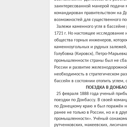
заинтересованной манерой подачи м
командирован правительством на До
возможностей для существенного п
Залежи каменного угля в бассейне
1721 г. Но настоящее исследование 
общества горных инженеров, которое
каменноугольных и рудных залежей,
Голубовка (Кировск), Петро-Марьевк
промышленности страны был не сбал
России и развитие железнодорожной
необходимость в стратегическом ра
бассейн в состоянии отопить углем,
ПОЕЗДКА В ДОНБАС
25 февраля 1888 года ученый приб
поездки по Донбассу. В своей коман
по Донецкому краю я был поражён н
ранее не только в России, но и в др
промышленности». Учёный ознакомил
рутченковских, макеевских, лисичан