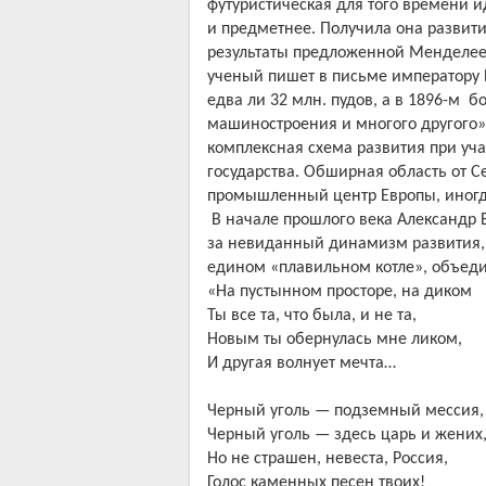
футуристическая для того времени 
и предметнее. Получила она развити
результаты предложенной Менделеев
ученый пишет в письме императору Ни
едва ли 32 млн. пудов, а в 1896-м
бо
машиностроения и многого другого
комплексная схема развития при уча
государства. Обширная область от 
промышленный центр Европы, иногд
В начале прошлого века Александр Б
за невиданный динамизм развития,
едином «плавильном котле», объеди
«На пустынном просторе, на диком
Ты все та, что была, и не та,
Новым ты обернулась мне ликом,
И другая волнует мечта…
Черный уголь — подземный мессия,
Черный уголь — здесь царь и жених
Но не страшен, невеста, Россия,
Голос каменных песен твоих!