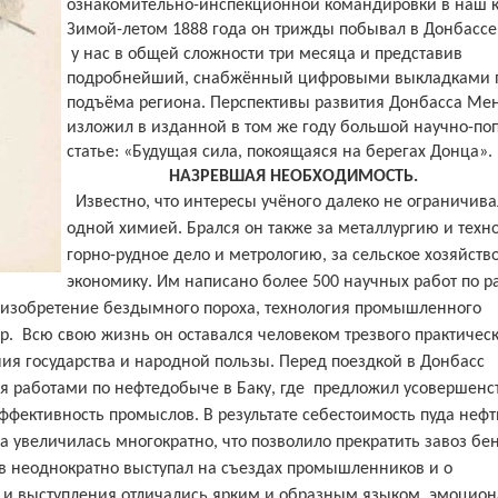
ознакомительно-инспекционной командировки в наш к
Зимой-летом 1888 года он трижды побывал в Донбассе
у нас в общей сложности три месяца и представив
подробнейший, снабжённый цифровыми выкладками 
подъёма региона. Перспективы развития Донбасса Ме
изложил в изданной в том же году большой научно-по
статье: «Будущая сила, покоящаяся на берегах Донца».
НАЗРЕВШАЯ НЕОБХОДИМОСТЬ.
Известно, что интересы учёного далеко не ограничив
одной химией. Брался он также за металлургию и техн
горно-рудное дело и метрологию, за сельское хозяйств
экономику. Им написано более 500 научных работ по 
и изобретение бездымного пороха, технология промышленного
р.
Всю свою жизнь он оставался человеком трезвого практическ
ния государства и народной пользы. Перед поездкой в Донбасс
 работами по нефтедобыче в Баку, где
предложил усовершенс
эффективность промыслов.
В результате себестоимость пуда нефт
а увеличилась многократно, что позволило прекратить завоз бе
в неоднократно выступал на съездах промышленников и о
ы и выступления отличались ярким и образным языком, эмоцио