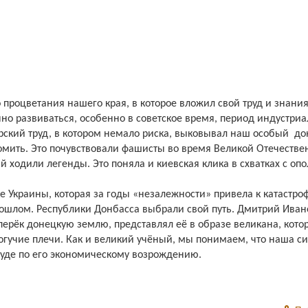
процветания нашего края, в которое вложил свой труд и знани
но развиваться, особенно в советское время, период индустри
ерский труд, в котором немало риска, выковывал наш особый
до
сломить. Это почувствовали фашисты во время Великой Отечестве
ий ходили легенды. Это поняла и киевская клика в схватках с о
ке Украины, которая за годы «незалежности» привела к катастро
рошлом. Республики Донбасса выбрали свой путь. Дмитрий Ива
ерёк донецкую землю, представлял её в образе великана, кото
огучие плечи. Как и великий учёный, мы понимаем, что наша сил
руде по его экономическому возрождению.