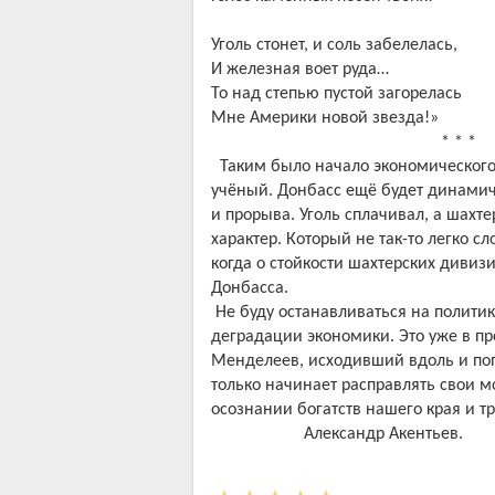
Уголь стонет, и соль забелелась,
И железная воет руда…
То над степью пустой загорелась
Мне Америки новой звезда!»
* * *
Таким было начало экономического 
учёный. Донбасс ещё будет динамич
и прорыва. Уголь сплачивал, а шахт
характер. Который не так-то легко 
когда о стойкости шахтерских дивиз
Донбасса.
Не буду останавливаться на полити
деградации экономики. Это уже в п
Менделеев, исходивший вдоль и поп
только начинает расправлять свои м
осознании богатств нашего края и т
Александр Акентьев.