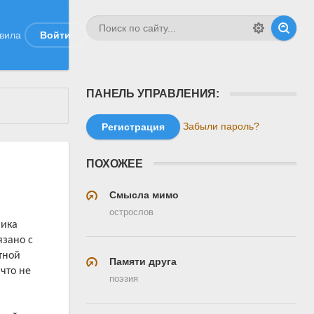
вила
Войти
ПАНЕЛЬ УПРАВЛЕНИЯ:
Забыли пароль?
Регистрация
ПОХОЖЕЕ
Смысла мимо
острослов
мика
язано с
тной
Памяти друга
что не
поэзия
и