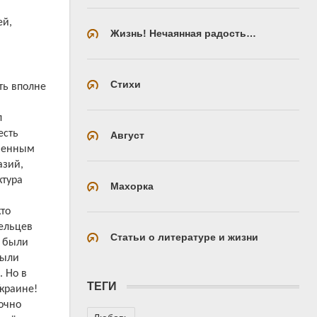
ей,
Жизнь! Нечаянная радость…
,
Стихи
ть вполне
л
есть
Август
твенным
азий,
ктура
Махорка
то
дельцев
Статьи о литературе и жизни
в были
были
. Но в
ТЕГИ
Украине!
очно