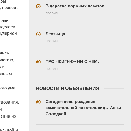
рай.
В царстве вороных пластов...
, проведя
поэзия
план
нделеев
Лестница
пулярной
поэзия
ались
ологию,
ПРО «ФИГНЮ» НИ О ЧЕМ.
о и
поэзия
разным
НОВОСТИ И ОБЪЯВЛЕНИЯ
ого ума,
Сегодня день рождения
твования,
замечательной писательницы Анны
и
Солодкой
нзина из
нальной и