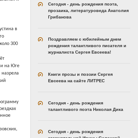
Сегодня - день рождения поэта,
прозаика, литературоведа Анатолия
я
Грибанова
устина в
го
Поздравляем с юбилейным днем
коло 300
рождения талантливого писателя и
:
журналиста Сергея Евсеева!
ёт
ии на Юге
 назрела
Книги прозы и поэзии Сергея
Евсеева на сайте ЛИТРЕС
кий
рограмму
Сегодня - день рождения
оездках
талантливого поэта Николая Дика
енное
зовских,
Сегодня - день рождения
замечательной Ирины Силецкой