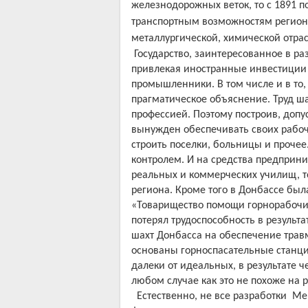
железнодорожных веток, то с 1891 по
транспортным возможностям регион
металлургической, химической отрас
Государство, заинтересованное в р
привлекая иностранные инвестиции 
промышленники. В том числе и в то,
прагматическое объяснение. Труд ша
профессией. Поэтому построив, допу
вынужден обеспечивать своих рабоч
строить поселки, больницы и проче
контролем. И на средства предприн
реальных и коммерческих училищ, то
региона. Кроме того в Донбассе бы
«Товарищество помощи горнорабочим
потерял трудоспособность в результа
шахт Донбасса на обеспечение трав
основаны горноспасательные станци
далеки от идеальных, в результате 
любом случае как это не похоже на 
Естественно, не все разработки
Ме