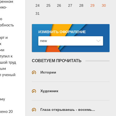
тренном
24
25
26
27
28
29
30
ико-
31
ию
обность
ИЗМЕНИТЬ ОФОРМЛЕНИЕ
рт и
х
ыми
тупил к
СОВЕТУЕМ ПРОЧИТАТЬ
ьшой труд
ным
Истории
ил ученый
Художник
ому
Глаза открываешь - восемь...
жено 20