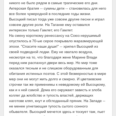
никого не было рядом в самые трагические его дни.
Актерская братия -- сукины дети -- становилась для него
все более чужеродной в последние годы жизни.
Высоцкий писал тогда уже совсем другие песни и играл
совсем другие роли. На Таганке ему оставался
интересен только Гамлет, его Гамлет.
На смену короткому ренессансу на Союз нерушимый
опустилось в 70-ые серое покрывало маразмирующей
эпохи. "Спасите наши души!" -- хрипел Высоцкий из
своей подводной лодки. Ему не хватало воздуха,
несмотря на то, что благодаря жене Марине Влади
перед ним распахнул двери весь мир. Но мир тоже
оказался тесным и не слишком оборудованным для
обитания истинных поэтов. С этой безмерностью в мире
мер они не могут жить долго и смирно. И цветаевские
строчки так же применимы к неведомому ей Высоцкому,
как и к ней самой. Дома его окружают зависть и злоба
коллег да жлобство и тупость властей, держащих
наготове кляп, кнут и обглоданный пряник. На Западе --
не менее угнетающая тупость сытого сонного
обывателя. Высоцкий мечется здесь и тоскует там, пьет