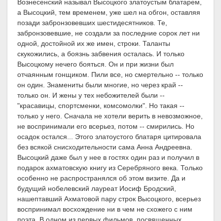
Вознесенский называл Высоцкого златоустым блатарем,
а Высоцкий, тем временем, уже шел на обгон, оставляя
позади забронзовевших шестидесятников. Те,
забронзовевшие, не создали за последние сорок лет ни
одной, достойной их же имен, строки. Таланты
скукожились, а боязнь забвения осталась. И только
Высоцкому нечего бояться. Он и при жизни был
отчаянным гонщиком. Пили все, но смертельно -- только
он один. Знамениты были многие, но через край --
только он. И жены у тех небожителей были --
"красавицы, спортсменки, комсомолки". Но такая --
только у него. Сначала не хотели верить в невозможное,
не воспринимали его всерьез, потом -- смирились. Но
осадок остался... Этого златоустого блатаря цитировала
без всякой снисходительности сама Анна Андреевна.
Высоцкий даже был у нее в гостях один раз и получил в
подарок ахматовскую книгу из Серебряного века. Только
особенно не распространялся об этом визите. Да и
будущий нобелевский лауреат Иосиф Бродский,
нашептавший Ахматовой пару строк Высоцкого, всерьез
воспринимал восхождение ни в чем не схожего с ним
поэта. В одном из первых фильмов, посвященных