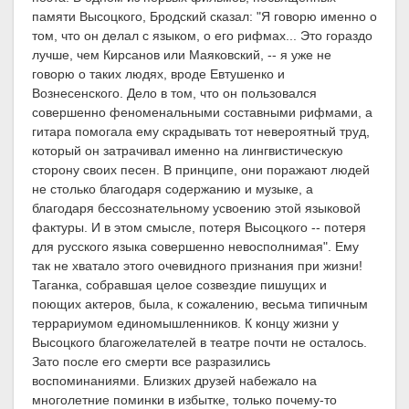
памяти Высоцкого, Бродский сказал: "Я говорю именно о
том, что он делал с языком, о его рифмах... Это гораздо
лучше, чем Кирсанов или Маяковский, -- я уже не
говорю о таких людях, вроде Евтушенко и
Вознесенского. Дело в том, что он пользовался
совершенно феноменальными составными рифмами, а
гитара помогала ему скрадывать тот невероятный труд,
который он затрачивал именно на лингвистическую
сторону своих песен. В принципе, они поражают людей
не столько благодаря содержанию и музыке, а
благодаря бессознательному усвоению этой языковой
фактуры. И в этом смысле, потеря Высоцкого -- потеря
для русского языка совершенно невосполнимая". Ему
так не хватало этого очевидного признания при жизни!
Таганка, собравшая целое созвездие пишущих и
поющих актеров, была, к сожалению, весьма типичным
террариумом единомышленников. К концу жизни у
Высоцкого благожелателей в театре почти не осталось.
Зато после его смерти все разразились
воспоминаниями. Близких друзей набежало на
многолетние поминки в избытке, только почему-то