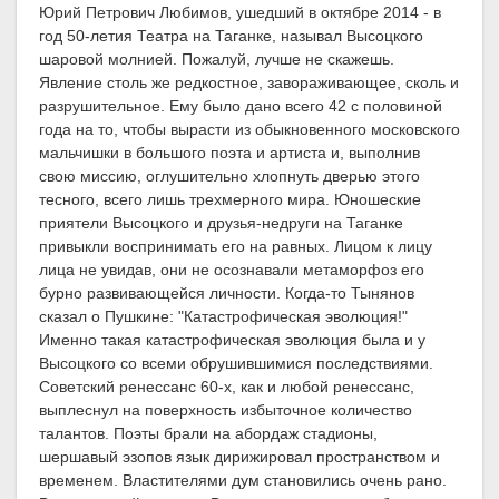
Юрий Петрович Любимов, ушедший в октябре 2014 - в
год 50-летия Театра на Таганке, называл Высоцкого
шаровой молнией. Пожалуй, лучше не скажешь.
Явление столь же редкостное, завораживающее, сколь и
разрушительное. Ему было дано всего 42 с половиной
года на то, чтобы вырасти из обыкновенного московского
мальчишки в большого поэта и артиста и, выполнив
свою миссию, оглушительно хлопнуть дверью этого
тесного, всего лишь трехмерного мира. Юношеские
приятели Высоцкого и друзья-недруги на Таганке
привыкли воспринимать его на равных. Лицом к лицу
лица не увидав, они не осознавали метаморфоз его
бурно развивающейся личности. Когда-то Тынянов
сказал о Пушкине: "Катастрофическая эволюция!"
Именно такая катастрофическая эволюция была и у
Высоцкого со всеми обрушившимися последствиями.
Советский ренессанс 60-х, как и любой ренессанс,
выплеснул на поверхность избыточное количество
талантов. Поэты брали на абордаж стадионы,
шершавый эзопов язык дирижировал пространством и
временем. Властителями дум становились очень рано.