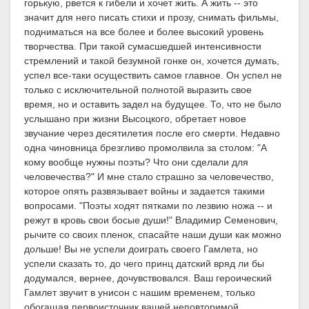
горькую, рвется к гибели и хочет жить. А жить -- это
значит для него писать стихи и прозу, снимать фильмы,
подниматься на все более и более высокий уровень
творчества. При такой сумасшедшей интенсивности
стремлений и такой безумной гонке он, хочется думать,
успел все-таки осуществить самое главное. Он успел не
только с исключительной полнотой выразить свое
время, но и оставить задел на будущее. То, что не было
услышано при жизни Высоцкого, обретает новое
звучание через десятилетия после его смерти. Недавно
одна чиновница брезгливо промолвила за столом: "А
кому вообще нужны поэты? Что они сделали для
человечества?" И мне стало страшно за человечество,
которое опять развязывает войны и задается такими
вопросами. "Поэты ходят пятками по лезвию ножа -- и
режут в кровь свои босые души!" Владимир Семенович,
рычите со своих пленок, спасайте наши души как можно
дольше! Вы не успели доиграть своего Гамлета, но
успели сказать то, до чего принц датский вряд ли бы
додумался, вернее, дочувствовался. Ваш героический
Гамлет звучит в унисон с нашим временем, только
обогащая первоисточник вашей неповторимой