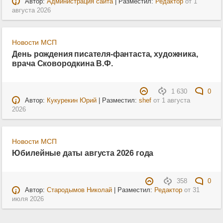
Автор:
Администрация сайта
| Разместил:
Редактор
от
1
августа 2026
Новости МСП
День рождения писателя-фантаста, художника,
врача Сковородкина В.Ф.
1 630
0
Автор:
Кукурекин Юрий
| Разместил:
shef
от
1 августа
2026
Новости МСП
Юбилейные даты августа 2026 года
358
0
Автор:
Стародымов Николай
| Разместил:
Редактор
от
31
июля 2026