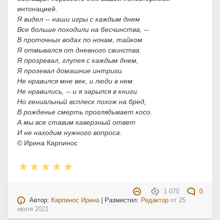
интонацией.
Я видел -- наши игры с каждым днем
Все больше походили на бесчинства, --
В проточных водах по ночам, тайком
Я отмывался от дневного свинства.
Я прозревал, глупея с каждым днем,
Я прозевал домашние интриги.
Не нравился мне век, и люди в нем
Не нравились, -- и я зарылся в книги.
Но гениальный всплеск похож на бред,
В рожденье смерть проглядывает косо.
А мы все ставим каверзный ответ
И не находим нужного вопроса.
© Ирина Карпинос
1 070
0
Автор:
Карпинос Ирина
| Разместил:
Редактор
от
25
июля 2021