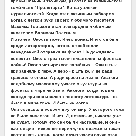
промышленный техникум, работал на калининском
комбинате "Пролетарка". Когда увлекся
журналистикой. Когда стал активным рабкором.
Когда с легкой руки своего любимого писателя
Максима Горького стал всенародно любимым
писателем Борисом Полевым..
И это его Юность тоже. И его война. И это он был
среди литераторов, которые требовали
немедленной отправки на фронт. Не дожидаясь
повесток. Около трех тысяч писателей на фронтах
войны! Около четырехсот погибших... Они штык
приравняли к перу. А перо - к штыку. И не ради
красивого слова. А ради красоты жизни. Аналога
подобному массовому участию культуры на
фронтах в мире не было. Аналога, когда подвиг
народа приравнивался к подвигу литературы, не
было в мире тоже. И быть не могло.
Они создавали совсем другой мир. У которого тоже
не было аналогов. И нет. И, возможно, никогда уже
не будет. Потому что они были настоящие. И они -
настоящие - искренне верили, что возможна такая -
настоящая - жизнь, когда разногласия случаются