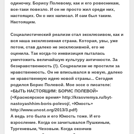
одиночку. Борису Полевому, как и его ровесникам,
все-таки повезло. И он не просто жил среди них,
настоящих. Он о них написал. И сам был таким.
Настоящим.
Социалистический реализм стал эксклюзивом, как и
вся наша эксклюзивная страна. Которая, увы, уже
потом, став далеко не эксклюзивной, его не
оценила. Так когда-то инквизиция пыталась
уничтожить величайшую культуру античности. За
безнравственность (!). Соцреализм не простили за
нравственность. Он не вписывался в новую, далеко
не нравственную идею новой страны... Сегодня
родился Борис Полевой. Мое эссе о писателе:
«БЫТЬ НАСТОЯЩИМ: БОРИС ПОЛЕВОЙ»
(«Красноярское время» http://krasvremya.ru/byt-
nastoyashhim-boris-polevoj/, «Юность»
http://www.unost.org/2013/3.pdf)
А ведь это была и его Юность тоже. И его
взросление. Когда он зачитывался Пушкиным,
Тургеневым, Чеховым. Когда окончив