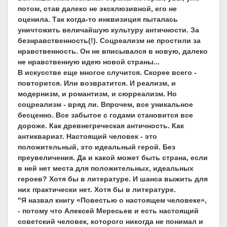
потом, став далеко не эксклюзивной, его не
оценила. Так когда-то инквизиция пыталась
уничтожить величайшую культуру античности. За
безнравственность(!). Соцреализм не простили за
нравственность. Он не вписывался в новую, далеко
не нравственную идею новой страны...
В искусстве еще многое случится. Скорее всего -
повторится. Или возвратится. И реализм, и
модернизм, и романтизм, и сюрреализм. Но
соцреализм - вряд ли. Впрочем, все уникальное
бесценно. Все забытое с годами становится все
дороже. Как древнегреческая античность. Как
антиквариат. Настоящий человек - это
положительный, это идеальный герой. Без
преувеличения. Да и какой может быть страна, если
в ней нет места для положительных, идеальных
героев? Хотя бы в литературе. И шанса выжить для
них практически нет. Хотя бы в литературе.
"Я назвал книгу «Повестью о настоящем человеке»,
- потому что Алексей Мересьев и есть настоящий
советский человек, которого никогда не понимал и