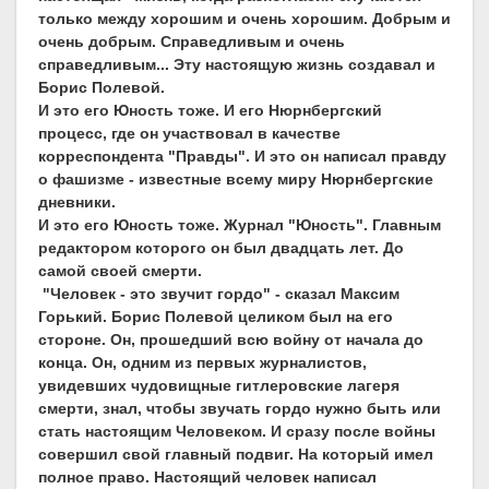
только между хорошим и очень хорошим. Добрым и
очень добрым. Справедливым и очень
справедливым... Эту настоящую жизнь создавал и
Борис Полевой.
И это его Юность тоже. И его Нюрнбергский
процесс, где он участвовал в качестве
корреспондента "Правды". И это он написал правду
о фашизме - известные всему миру Нюрнбергские
дневники.
И это его Юность тоже. Журнал "Юность". Главным
редактором которого он был двадцать лет. До
самой своей смерти.
"Человек - это звучит гордо" - сказал Максим
Горький. Борис Полевой целиком был на его
стороне. Он, прошедший всю войну от начала до
конца. Он, одним из первых журналистов,
увидевших чудовищные гитлеровские лагеря
смерти, знал, чтобы звучать гордо нужно быть или
стать настоящим Человеком. И сразу после войны
совершил свой главный подвиг. На который имел
полное право. Настоящий человек написал