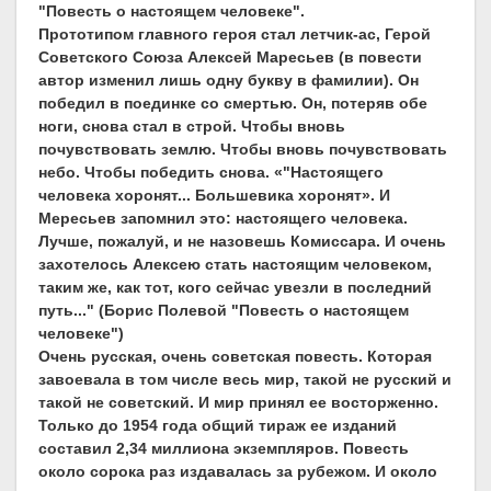
"Повесть о настоящем человеке".
Прототипом главного героя стал летчик-ас, Герой
Советского Союза Алексей Маресьев (в повести
автор изменил лишь одну букву в фамилии). Он
победил в поединке со смертью. Он, потеряв обе
ноги, снова стал в строй. Чтобы вновь
почувствовать землю. Чтобы вновь почувствовать
небо. Чтобы победить снова. «"Настоящего
человека хоронят... Большевика хоронят». И
Мересьев запомнил это: настоящего человека.
Лучше, пожалуй, и не назовешь Комиссара. И очень
захотелось Алексею стать настоящим человеком,
таким же, как тот, кого сейчас увезли в последний
путь..." (Борис Полевой "Повесть о настоящем
человеке")
Очень русская, очень советская повесть. Которая
завоевала в том числе весь мир, такой не русский и
такой не советский. И мир принял ее восторженно.
Только до 1954 года общий тираж ее изданий
составил 2,34 миллиона экземпляров. Повесть
около сорока раз издавалась за рубежом. И около