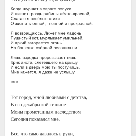
Когда шуршат в овраге лопухи
И никнет гроздь рябины жёлто-красной,
Слагаю я весёлые стихи
О жизни тленной, тленной и прекрасной.
Я возвращаюсь. Лижет мне ладонь
Пушистый кот, мурлыкает умильней,
И яркий загорается огонь
На башенке озёрной лесопильни.
Лишь изредка прорезывает тишь
Крик аиста, слетевшего на крышу.
И если в дверь мою ты постучишь,
Мне кажется, я даже не услышу.
***
Тот город, мной любимый с детства,
В его декабрьской тишине
Моим промотанным наследством
Сегодня показался мне.
Все, что само давалось в руки,