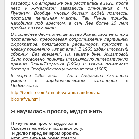
заговору. Со вторым же она рассталась в 1922, после
чего у Ахматовой завязались отношения с Н.
Пуниным. Вообще многих близких людей поэтессы
постигла печальная участь. Так Пунин трижды
находился под арестом, а сын Лев более 10 лет
пробыл в заключении.
В последнее десятилетие жизни Ахматовой ее стихи
постепенно, преодолевая сопротивление партийных
бюрократов, боязливость редакторов, приходят к
новому поколению читателей. В 1965 издан итоговый
сборник "Бег времени". На закате дней Ахматовой
было позволено принять итальянскую литературную
премию Этна-Таормина (1964) и звание почетного
доктора Оксфордского университета (1965).
5 марта 1965 года – Анна Андреевна Ахматова
умерла в кардиологическом санатории в
Подмосковье.
http://tvorilife.com/ahmatova-anna-andreevna-
biografiya.html
Я научилась просто, мудро жить
Я научилась просто, мудро жить,
Смотреть на небо и молиться Богу,
И долго перед вечером бродить,
Чтоб утомить ненужную тревогу.