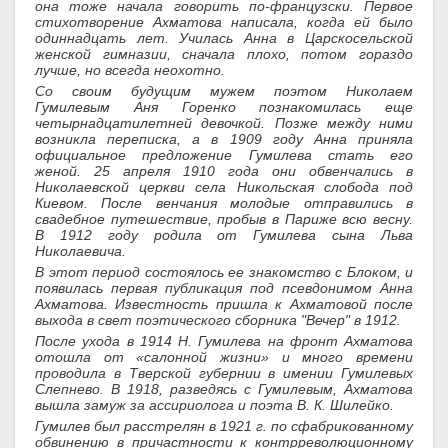
она тоже начала говорить по-французски. Первое
стихотворение Ахматова написала, когда ей было
одиннадцать лет. Училась Анна в Царскосельской
женской гимназии, сначала плохо, потом гораздо
лучше, но всегда неохотно.
Со своим будущим мужем поэтом Николаем
Гумилевым Аня Горенко познакомилась еще
четырнадцатилетней девочкой. Позже между ними
возникла переписка, а в 1909 году Анна приняла
официальное предложение Гумилева стать его
женой. 25 апреля 1910 года они обвенчались в
Николаевской церкви села Никольская слобода под
Киевом. После венчания молодые отправились в
свадебное путешествие, пробыв в Париже всю весну.
В 1912 году родила от Гумилева сына Льва
Николаевича.
В этот период состоялось ее знакомство с Блоком, и
появилась первая публикация под псевдонимом Анна
Ахматова. Известность пришла к Ахматовой после
выхода в свет поэтического сборника "Вечер" в 1912.
После ухода в 1914 Н. Гумилева на фронт Ахматова
отошла от «салонной жизни» и много времени
проводила в Тверской губернии в имении Гумилевых
Слепнево. В 1918, разведясь с Гумилевым, Ахматова
вышла замуж за ассириолога и поэта В. К. Шилейко.
Гумилев был расстрелян в 1921 г. по сфабрикованному
обвинению в причастности к контрреволюционному