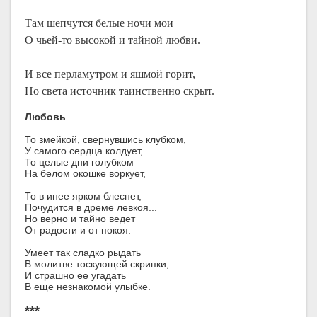
Там шепчутся белые ночи мои
О чьей-то высокой и тайной любви.
И все перламутром и яшмой горит,
Но света источник таинственно скрыт.
Любовь
То змейкой, свернувшись клубком,
У самого сердца колдует,
То целые дни голубком
На белом окошке воркует,
То в инее ярком блеснет,
Почудится в дреме левкоя...
Но верно и тайно ведет
От радости и от покоя.
Умеет так сладко рыдать
В молитве тоскующей скрипки,
И страшно ее угадать
В еще незнакомой улыбке.
***