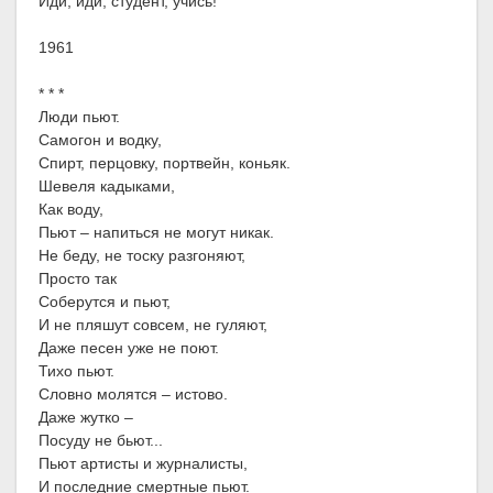
Иди, иди, студент, учись!
1961
* * *
Люди пьют.
Самогон и водку,
Спирт, перцовку, портвейн, коньяк.
Шевеля кадыками,
Как воду,
Пьют – напиться не могут никак.
Не беду, не тоску разгоняют,
Просто так
Соберутся и пьют,
И не пляшут совсем, не гуляют,
Даже песен уже не поют.
Тихо пьют.
Словно молятся – истово.
Даже жутко –
Посуду не бьют...
Пьют артисты и журналисты,
И последние смертные пьют.