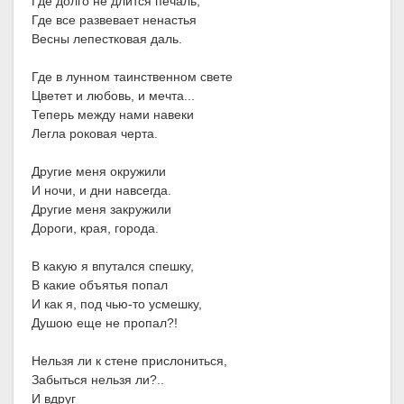
Где долго не длится печаль,
Где все развевает ненастья
Весны лепестковая даль.
Где в лунном таинственном свете
Цветет и любовь, и мечта...
Теперь между нами навеки
Легла роковая черта.
Другие меня окружили
И ночи, и дни навсегда.
Другие меня закружили
Дороги, края, города.
В какую я впутался спешку,
В какие объятья попал
И как я, под чью-то усмешку,
Душою еще не пропал?!
Нельзя ли к стене прислониться,
Забыться нельзя ли?..
И вдруг