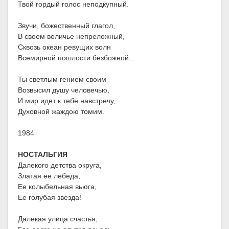
Твой гордый голос неподкупный.
Звучи, божественный глагол,
В своем величье непреложный,
Сквозь океан ревущих волн
Всемирной пошлости безбожной...
Ты светлым гением своим
Возвысил душу человечью,
И мир идет к тебе навстречу,
Духовной жаждою томим.
1984
НОСТАЛЬГИЯ
Далекого детства округа,
Златая ее лебеда,
Ее колыбельная вьюга,
Ее голубая звезда!
Далекая улица счастья,