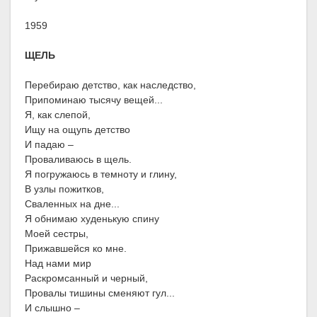
1959
ЩЕЛЬ
Перебираю детство, как наследство,
Припоминаю тысячу вещей...
Я, как слепой,
Ищу на ощупь детство
И падаю –
Проваливаюсь в щель.
Я погружаюсь в темноту и глину,
В узлы пожитков,
Сваленных на дне...
Я обнимаю худенькую спину
Моей сестры,
Прижавшейся ко мне.
Над нами мир
Раскромсанный и черный,
Провалы тишины сменяют гул...
И слышно –