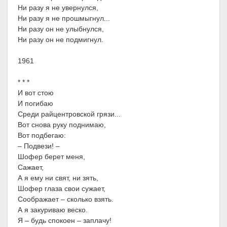
Ни разу я не увернулся,
Ни разу я не прошмыгнул...
Ни разу он не улыбнулся,
Ни разу он не подмигнул.
1961
* * *
И вот стою
И погибаю
Среди райцентровской грязи...
Вот снова руку поднимаю,
Вот подбегаю:
– Подвези! –
Шофер берет меня,
Сажает,
А я ему ни свят, ни зять,
Шофер глаза свои сужает,
Соображает – сколько взять.
А я закуриваю веско.
Я – будь спокоен – заплачу!