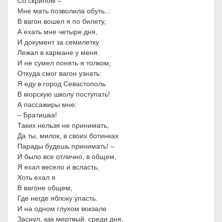
Со скрипом –
Мне мать позволила обуть...
В вагон вошел я по билету,
А ехать мне четыре дня,
И документ за семилетку
Лежал в кармане у меня.
И не сумел понять я толком,
Откуда смог вагон узнать:
Я еду в город Севастополь
В морскую школу поступать!
А пассажиры мне:
– Братишка!
Таких нельзя не принимать,
Да ты, милок, в своих ботинках
Парады будешь принимать! –
И было все отлично, в общем,
Я ехал весело и всласть,
Хоть ехал я
В вагоне общем,
Где негде яблоку упасть.
И на одном глухом вокзале
Заснул, как мертвый, среди дня,