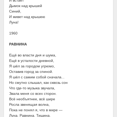
И встает
Дымок над крышей
Синий,
И живет над крышею
Луна!
1960
РАВНИНА
Ещё во власти дня и шума,
Ещё в усталости дневной,
Я шёл за городом угрюмо,
Оставив город за спиной.
Я шёл с самим собой сначала...
Но смутно слышал, как сквозь сон
Что где-то музыка звучала,
Звала меня со всех сторон.
Всё необъятнее, всё шире
Росла звенящая волна,
Пока не понял я, что в мире —
Луна. Равнина. Тишина.