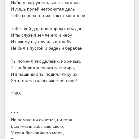
Набегу разрушительных глаголов,
И лишь полей нетронутая даль
Тебя спасла от них, как от монголов.
Тебе твой дар простором этим дан,
И ты служил земле его и небу
И никому в угоду иль потребу
Не бил в пустой и бедный барабан.
Ты помнил тех далеких, но живых,
Ты победил косноязычье мира,
И в наши дни ты поднял лиру их,
Хоть тяжела классическая лира!
1968
* * *
Не помню ни счастья, ни горя,
Всю жизнь забываю свою,
У края бескрайнего моря,