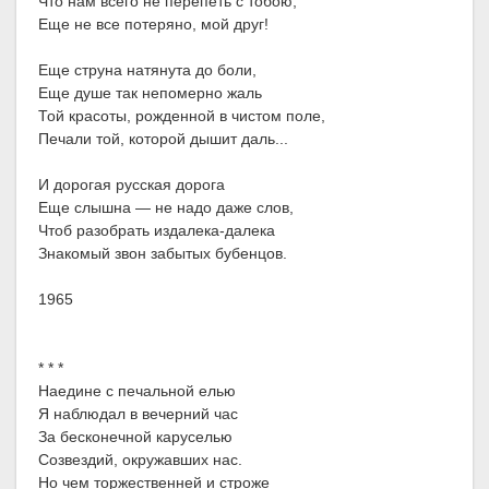
Что нам всего не перепеть с тобою,
Еще не все потеряно, мой друг!
Еще струна натянута до боли,
Еще душе так непомерно жаль
Той красоты, рожденной в чистом поле,
Печали той, которой дышит даль...
И дорогая русская дорога
Еще слышна — не надо даже слов,
Чтоб разобрать издалека-далека
Знакомый звон забытых бубенцов.
1965
* * *
Наедине с печальной елью
Я наблюдал в вечерний час
За бесконечной каруселью
Созвездий, окружавших нас.
Но чем торжественней и строже