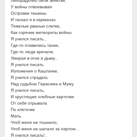
Лихорадочно били зенитки,
У войны отвоевывая
Островки тишины.
И таскал я в карманах
Тяжелые рваные слитки,
Как горячие метеориты войны.
Я учился писать...
Где-то плавились танки,
Где-то люди кричали,
Умирая в огне и дыму...
Я учился писать
Изложения о Каштанке,
Я учился страдать
Над судьбою Герасима и Муму.
Я учился писать,
И хрустящие хлебные карточки
От себя отрывала
По клеточке
Мать.
Чтоб меня не тошнило,
Чтоб меня не шатало за партою...
Я учился писать!..