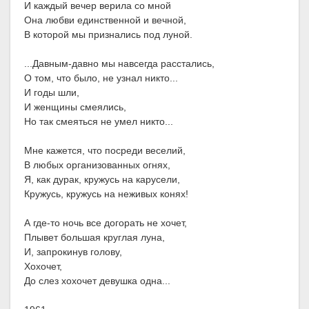
И каждый вечер верила со мной
Она любви единственной и вечной,
В которой мы признались под луной.
...Давным-давно мы навсегда расстались,
О том, что было, не узнал никто...
И годы шли,
И женщины смеялись,
Но так смеяться не умел никто...
Мне кажется, что посреди веселий,
В любых организованных огнях,
Я, как дурак, кружусь на карусели,
Кружусь, кружусь на неживых конях!
А где-то ночь все догорать не хочет,
Плывет большая круглая луна,
И, запрокинув голову,
Хохочет,
До слез хохочет девушка одна...