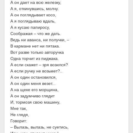
А он дает на всю железку,
А я, откинувшись, молчу.
А он поглядывает косо,
А я поглядываю вдаль,
А я кусаю папиросу,
Соображая – что же дать.
Ведь ни аванса, ни получки, –
В кармане нет ни пятака.
Вот разве только авторучка
Одна торчит из пиджака.
А если скажет – зря возился?
А если ручку не возьмет?..
А он один остановился,
А он один меня везет...
А на щеке его морщина,
А он задумчиво глядит
И, тормозя свою машину,
Мне так,
Не глядя,
Говорит:
– Вылазь, вылазь, не суетись,