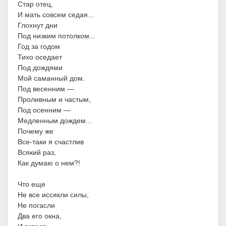
Стар отец,
И мать совсем седая...
Глохнут дни
Под низким потолком...
Год за годом
Тихо оседает
Под дождями
Мой саманный дом.
Под весенним —
Проливным и частым,
Под осенним —
Медленным дождем...
Почему же
Все-таки я счастлив
Всякий раз,
Как думаю о нем?!
Что еще
Не все иссякли силы,
Не погасли
Два его окна,