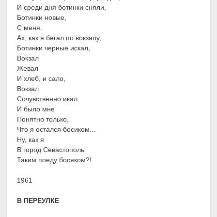
И среди дня ботинки сняли,
Ботинки новые,
С меня.
Ах, как я бегал по вокзалу,
Ботинки черные искал,
Вокзал
Жевал
И хлеб, и сало,
Вокзал
Сочувственно икал.
И было мне
Понятно только,
Что я остался босиком...
Ну, как я
В город Севастополь
Таким поеду босяком?!
1961
В ПЕРЕУЛКЕ