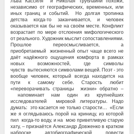
Льва Кассиля и Николая Трублаини похожи,
независимо от географических, временных, или
иных границ и событий. Но долгая тропинка
детства когда-то заканчивается, и человек
оказывается как бы не на своём месте. Конфликт
возрастает по мере отслоения мифологического
от реального. Художник мыслит сопоставлениями.
Прошлое переосмысливается, а
приобретаемый жизненный опыт чаще всего не
даёт надёжного ощущения комфорта в рамках
новых возможностей, где символы
чувств вытесняются символами вещей. Поэт - это
вообще человек, который всегда находится на
пути к самому себе. Старость любит
«переворачивать страницы жизни» обратно
–
напоминает нам один из крупнейших
исследователей мировой литературы. Надо
думать: это касается не только старости… «Если
же я оглядываюсь порой на криницу, из которой
пил когда-то воду, и на мою приветливую старую
хату,
–
признаётся Александр Довженко в кратком
наброске автобиографической повести