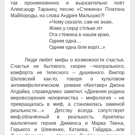
так проникновенно и выразительно поёт
Александр Таранец песню «Стежина» Платона
Майбороды, на слова Андрея Малышко?!
«Чому сказати, сам не знаю,
Живе у серці стільки літ
Ота стежина в нашім краю,
Одним одна…
Одним одна біля воріт...»
Люди любят мифы о возможности счастья.
Счастья не бытового, скорее –театрального;
комфорта не телесного – душевного. Виктор
Шкловский как-то, говоря о культовом
антимифологическом романе «Кентавр» Джона
Апдайка, справедливо заметил
: «Древняя родина
мировоззрения человечества – мифология – не
превращалась в миф, а становилась заменой
реальности…» Детству всегда сопутствует
миф
,
облачённый в реальность. Архетипы
малолетних героев Диккенса и Марка Твена,
Горького и Шевченко, Катаева, Гайдара…или