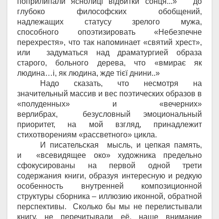
поприлипали яснолиці відбитки сонця...» до
глубоко философских обобщений,
надлежащих статусу зрелого мужа,
способного опоэтизировать «Небезпечне
перехрестя», что так напоминает «святий хрест»,
или задуматься над драматургией образа
старого, больного дерева, что «вмирає як
людина…і, як людина, жде тієї днини..»
Надо сказать, что несмотря на
значительный массив и вес поэтических образов в
«полуденных» и «вечерних»
верлибрах, безусловный эмоциональный
приоритет, на мой взгляд, принадлежит
стихотворениям «рассветного» цикла.
И писательская мысль, и цепкая память,
и «всевидящее око» художника предельно
сфокусированы на первой одной трети
содержания книги, образуя интересную и редкую
особенность внутренней композиционной
структуры сборника – иллюзию иконной, обратной
перспективы. Сколько бы мы не перелистывали
книгу, не перечитывали её, наше внимание