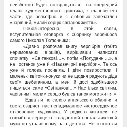
неизбежно будет возвращаться на «передний
план» художественного триптиха, к главной его
части, где рельефно и с любовью запечатлён
«ча
рівний, милий серцю світанок життя».
Небезынтересна, в этой связи,
вступительная оговорка к сборнику верлибров
самого Николая Тютюнника:
«Давно розпочав книгу верлібрів (тобто
неримованих віршів), вирішивши написати
спочатку «Світанкові…», потім «Полуденні…», а
на останок уже й «Надвечірні верлібри». Та ось
уже й голова посивіла, і діти повиростали, і
маленькі квіточки-онуки чи не щодня радують діда
своїм щебетанням, а мені й досі здебільшого
пишуться саме «Світанкові…» Настільки світлим,
чарівним і милим серцю був світанок мого життя.»
Едва ли не силою ангельского обаяния и
света озаряет нас ненадуманное чистосердечное
откровение художника. У редкого читателя не
сожмётся сердце от сладостной ностальгической
муки по утраченному раю детства. Не оттого ли