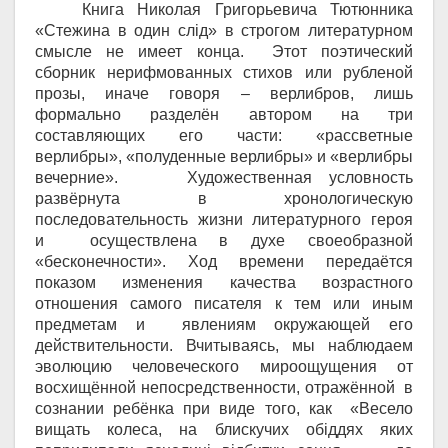
Книга Николая Григорьевича Тютюнника
«Стежина в один сл
i
д» в строгом литературном
смысле не имеет конца. Этот поэтический
сборник нерифмованных стихов или рубленой
прозы, иначе говоря – верлибров, лишь
формально разделён автором на три
составляющих его части: «рассветные
верлибры», «полуденные верлибры» и «верлибры
вечерние». Художественная условность
развёрнута в хронологическую
последовательность жизни литературного героя
и осуществлена в духе своеобразной
«бесконечности». Ход времени передаётся
показом изменения качества возрастного
отношения самого писателя к тем или иным
предметам и явлениям окружающей его
действительности. Вчитываясь, мы наблюдаем
эволюцию человеческого мироощущения от
восхищённой непосредственности, отражённой в
сознании ребёнка при виде того, как «
Весело
вищать колеса, на блискучих обіддях яких