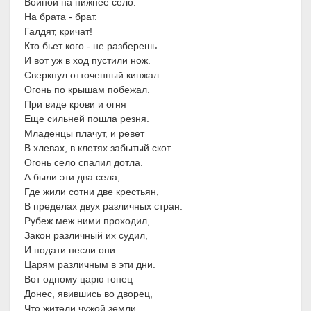
Войной на нижнее село.
На брата - брат.
Галдят, кричат!
Кто бьет кого - не разберешь.
И вот уж в ход пустили нож.
Сверкнул отточенный кинжал.
Огонь по крышам побежал.
При виде крови и огня
Еще сильней пошла резня.
Младенцы плачут, и ревет
В хлевах, в клетях забытый скот...
Огонь село спалил дотла.
А были эти два села,
Где жили сотни две крестьян,
В пределах двух различных стран.
Рубеж меж ними проходил,
Закон различный их судил,
И подати несли они
Царям различным в эти дни.
Вот одному царю гонец
Донес, явившись во дворец,
Что жители чужой земли