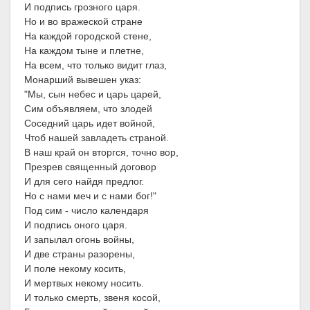
И подпись грозного царя.
Но и во вражеской стране
На каждой городской стене,
На каждом тыне и плетне,
На всем, что только видит глаз,
Монарший вывешен указ:
"Мы, сын небес и царь царей,
Сим объявляем, что злодей
Соседний царь идет войной,
Чтоб нашей завладеть страной.
В наш край он вторгся, точно вор,
Презрев священный договор
И для сего найдя предлог.
Но с нами меч и с нами бог!"
Под сим - число календаря
И подпись оного царя.
И запылал огонь войны,
И две страны разорены,
И поле некому косить,
И мертвых некому носить.
И только смерть, звеня косой,