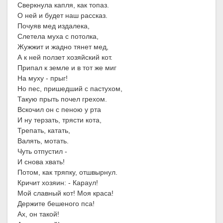
Сверкнула капля, как топаз.
О ней и будет наш рассказ.
Почуяв мед издалека,
Слетела муха с потолка,
Жужжит и жадно тянет мед,
А к ней ползет хозяйский кот.
Припал к земле и в тот же миг
На муху - прыг!
Но пес, пришедший с пастухом,
Такую прыть почел грехом.
Вскочил он с пеною у рта
И ну терзать, трясти кота,
Трепать, катать,
Валять, мотать.
Чуть отпустил -
И снова хвать!
Потом, как тряпку, отшвырнул.
Кричит хозяин: - Караул!
Мой славный кот! Моя краса!
Держите бешеного пса!
Ах, он такой!