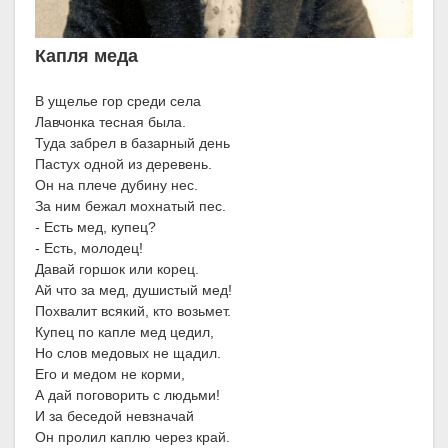
Капля меда
В ущелье гор среди села
Лавчонка тесная была.
Туда забрел в базарный день
Пастух одной из деревень.
Он на плече дубину нес.
За ним бежал мохнатый пес.
- Есть мед, купец?
- Есть, молодец!
Давай горшок или корец.
Ай что за мед, душистый мед!
Похвалит всякий, кто возьмет.
Купец по капле мед цедил,
Но слов медовых не щадил.
Его и медом не корми,
А дай поговорить с людьми!
И за беседой невзначай
Он пролил каплю через край.