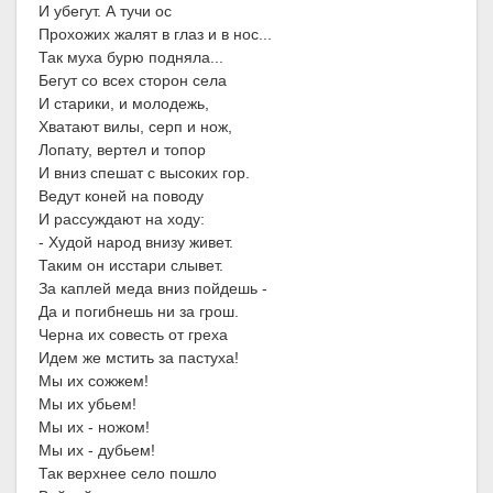
И убегут. А тучи ос
Прохожих жалят в глаз и в нос...
Так муха бурю подняла...
Бегут со всех сторон села
И старики, и молодежь,
Хватают вилы, серп и нож,
Лопату, вертел и топор
И вниз спешат с высоких гор.
Ведут коней на поводу
И рассуждают на ходу:
- Худой народ внизу живет.
Таким он исстари слывет.
За каплей меда вниз пойдешь -
Да и погибнешь ни за грош.
Черна их совесть от греха
Идем же мстить за пастуха!
Мы их сожжем!
Мы их убьем!
Мы их - ножом!
Мы их - дубьем!
Так верхнее село пошло