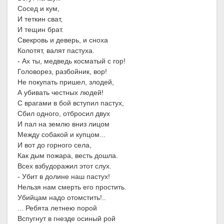
Сосед и кум,
И теткин сват,
И тещин брат.
Свекровь и деверь, и сноха
Колотят, валят пастуха.
- Ах ты, медведь косматый с гор!
Головорез, разбойник, вор!
Не покупать п
ришел, злодей,
А убивать честных людей!
С врагами в бой вступил пастух,
Сбил одного, отбросил двух
И пал на землю вниз лицом
Между собакой и купцом...
И вот до горного села,
Как дым пожара, весть дошла.
Всех взбудоражил этот слух.
- Убит в долине наш пастух!
Нельзя нам смерть его простить.
Убийцам надо отомстить!..
... Ребята летнею порой
Вспугнут в гнезде осиный рой