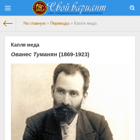
На главную
»
Переводы
» Капля меда
Капля меда
Ованес Туманян
(1869-1923)