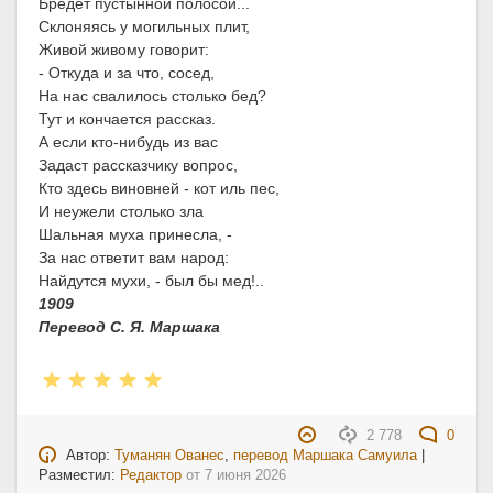
Бредет пустынной полосой...
Склоняясь у могильных плит,
Живой живому говорит:
- Откуда и за что, сосед,
На нас свалилось столько бед?
Тут и кончается рассказ.
А если кто-нибудь из вас
Задаст рассказчику вопрос,
Кто здесь виновней - кот иль пес,
И неужели столько зла
Шальная муха принесла, -
За нас ответит вам народ:
Найдутся мухи, - был бы мед!..
1909
Перевод С. Я. Маршака
2 778
0
Автор:
Туманян Ованес
,
перевод Маршака Самуила
|
Разместил:
Редактор
от
7 июня 2026