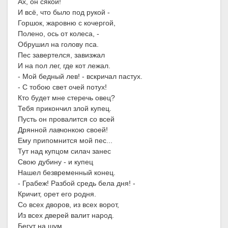
Ах, он сякой!
И всё, что было под рукой -
Горшок, жаровню с кочергой,
Полено, ось от колеса, -
Обрушил на голову пса.
Пес завертелся, завизжал
И на пол лег, где кот лежал.
- Мой бедный лев! - вскричал пастух.
- С тобою свет очей потух!
Кто будет мне стеречь овец?
Тебя прикончил злой купец.
Пусть он провалится со всей
Дрянной лавчонкою своей!
Ему припомнится мой пес...
Тут над купцом силач занес
Свою дубину - и купец
Нашел безвременный конец.
- Грабеж! Разбой средь бела дня! -
Кричит, орет его родня.
Со всех дворов, из всех ворот,
Из всех дверей валит народ.
Бегут на шум