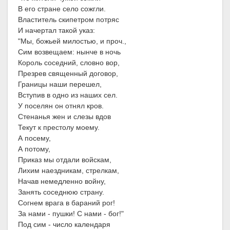
В его стране село сожгли.
Властитель скипетром потряс
И начертал такой указ:
"Мы, божьей милостью, и проч.,
Сим возвещаем: нынче в ночь
Король соседний, словно вор,
Презрев священный договор,
Границы наши перешел,
Вступив в одно из наших сел.
У поселян он отнял кров.
Стенанья жен и слезы вдов
Текут к престолу моему.
А посему,
А потому,
Приказ мы отдали войскам,
Лихим наездникам, стрелкам,
Начав немедленно войну,
Занять соседнюю страну.
Согнем врага в бараний рог!
За нами - пушки! С нами - бог!"
Под сим - число календаря