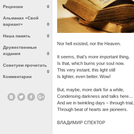
Рецензии
0
Альманах «Свой
вариант»
0
Наша память
0
Nor hell existed, nor the Heaven.
Дружественные
издания
0
It seems, that’s more important thing,
Is that, which burns your soul now.
Советуем прочитать
This very instant, this light still
0
Is lighter, even better. Wow!
Комментарии
But, maybe, more dark for a while,
Condensing darkness and talks here…
And we in twinkling days – through trial,
Through beat of hearts are pioneers.
ВЛАДИМИР СПЕКТОР