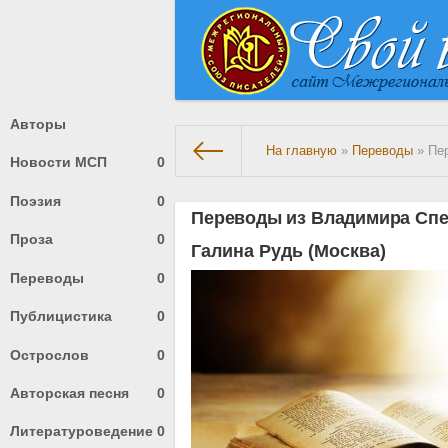
Авторы
На главную
»
Переводы
» Пе
Новости МСП
0
Поэзия
0
Переводы из Владимира Спе
Проза
0
Галина Рудь (Москва)
Переводы
0
Публицистика
0
Острослов
0
Авторская песня
0
Литературоведение
0