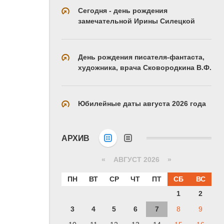
Сегодня - день рождения
замечательной Ирины Силецкой
День рождения писателя-фантаста,
художника, врача Сковородкина В.Ф.
Юбилейные даты августа 2026 года
АРХИВ
«
АВГУСТ 2026 »
ПН
ВТ
СР
ЧТ
ПТ
СБ
ВС
1
2
3
4
5
6
7
8
9