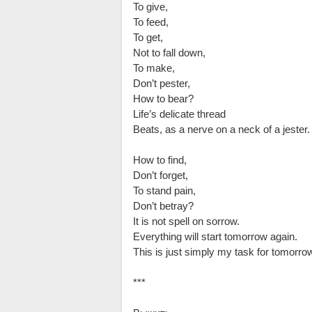
To give,
To feed,
To get,
Not to fall down,
To make,
Don’t pester,
How to bear?
Life’s delicate thread
Beats, as a nerve on a neck of a jester.
How to find,
Don’t forget,
To stand pain,
Don’t betray?
It is not spell on sorrow.
Everything will start tomorrow again.
This is just simply my task for tomorro
***