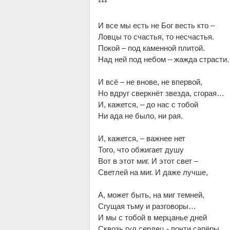
***
И все мы есть не Бог весть кто –
Ловцы то счастья, то несчастья.
Покой – под каменной плитой.
Над ней под небом – жажда страсти.
И всё – не внове, не впервой,
Но вдруг сверкнёт звезда, сгорая…
И, кажется, – до нас с тобой
Ни ада не было, ни рая.
И, кажется, – важнее нет
Того, что обжигает душу
Вот в этот миг. И этот свет –
Светлей на миг. И даже лучше,
А, может быть, на миг темней,
Сгущая тьму и разговоры…
И мы с тобой в мерцанье дней
Сквозь гул сердец - почти сапёры.