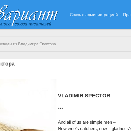
Связь с администрацией
Пра
реводы из Владимира Спектора
ктора
VLADIMIR SPECTOR
***
And all of us are simple men –
Now woe’s catchers, now – gladness’