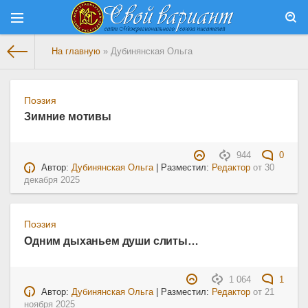
На главную
» Дубинянская Ольга
Поэзия
Зимние мотивы
944
0
Автор:
Дубинянская Ольга
| Разместил:
Редактор
от
30
декабря 2025
Поэзия
Одним дыханьем души слиты…
1 064
1
Автор:
Дубинянская Ольга
| Разместил:
Редактор
от
21
ноября 2025