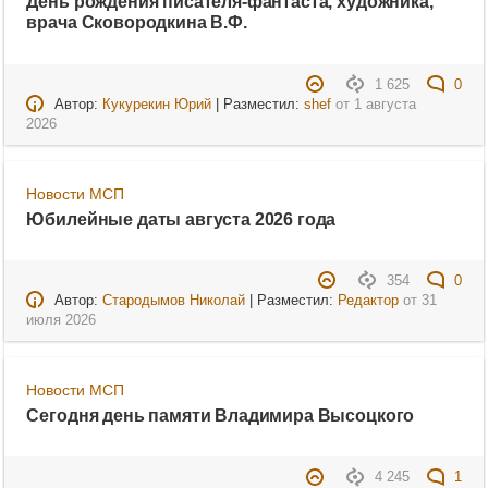
День рождения писателя-фантаста, художника,
врача Сковородкина В.Ф.
1 625
0
Автор:
Кукурекин Юрий
| Разместил:
shef
от
1 августа
2026
Новости МСП
Юбилейные даты августа 2026 года
354
0
Автор:
Стародымов Николай
| Разместил:
Редактор
от
31
июля 2026
Новости МСП
Сегодня день памяти Владимира Высоцкого
4 245
1