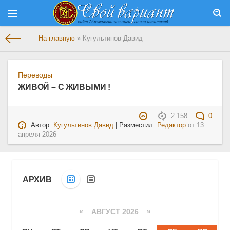
На главную
» Кугультинов Давид
Переводы
ЖИВОЙ – С ЖИВЫМИ !
2 158
0
Автор:
Кугультинов Давид
| Разместил:
Редактор
от
13
апреля 2026
АРХИВ
«
АВГУСТ 2026 »