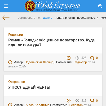
сортировать по:
дате
популярности
посещаемости
ком
На главную
» Материалы за 14.01.2025
Рецензии
Роман «Голод»: обсценное новаторство. Куда
идет литература?
423
0
Автор:
Подольский Леонид
| Разместил:
Редактор
от
14
января 2025
Острослов
У ПОСЛЕДНЕЙ ЧЕРТЫ
317
0
Автор:
Рудов Владимир
| Разместил:
Редактор
от
14