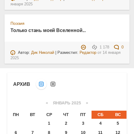
января 2025
Поэзия
Только стань моей Вселенной...
1 178
0
Автор:
Дик Николай
| Разместил:
Редактор
от
14 января
2025
АРХИВ
«
ЯНВАРЬ 2025
»
ПН
ВТ
СР
ЧТ
ПТ
СБ
ВС
1
2
3
4
5
6
7
8
9
10
11
12