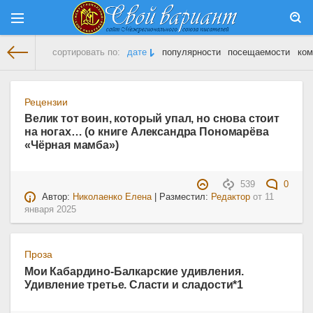
сортировать по:
дате
популярности
посещаемости
ком
На главную
» Материалы за 11.01.2025
Рецензии
Велик тот воин, который упал, но снова стоит
на ногах… (о книге Александра Пономарёва
«Чёрная мамба»)
539
0
Автор:
Николаенко Елена
| Разместил:
Редактор
от
11
января 2025
Проза
Мои Кабардино-Балкарские удивления.
Удивление третье. Сласти и сладости*1