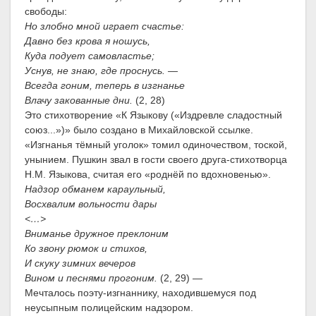
свободы:
Но злобно мной играет счастье:
Давно без крова я ношусь,
Куда подует самовластье;
Уснув, не знаю, где проснусь. —
Всегда гоним, теперь в изгнанье
Влачу закованные дни.
(2, 28)
Это стихотворение «К Языкову («Издревле сладостный
союз...»)» было создано в Михайловской ссылке.
«Изгнанья тёмный уголок» томил одиночеством, тоской,
унынием. Пушкин звал в гости своего друга-стихотворца
Н.М. Языкова, считая его «роднёй по вдохновенью».
Надзор обманем караульный,
Восхвалим вольности дары
<…>
Вниманье дружное преклоним
Ко звону рюмок и стихов,
И скуку зимних вечеров
Вином и песнями прогоним.
(2, 29) —
Мечталось поэту-изгнаннику, находившемуся под
неусыпным полицейским надзором.