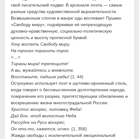
свой писательский подвиг. В арсенале поэта — самые
разные средства художественной выразительности.
Возвышенным слогом в жанре оды воспевает Пушкин
«Свободу миру», подчёркивая её непреходящую
духовно-нравственную, социально-политическую
ценность и высоту прописной буквой:
Хочу воспеть Свободу миру,
На тронах поразить порок.
<…>
Тираны мира! трепещите!
А вы, мужайтесь и внемлите,
Восстаньте, падшие рабы!
(1, 44)
Остроумно использует поэт и шутливо-ироничный стиль,
когда говорит о бессмысленном долготерпении народа,
помрачении его разума, препятствующем обновлению и
воскрешению жизни многострадальной России:
Христос воскрес, питомец Феба!
Дай Бог, чтоб милостию Неба
Рассудок на Руси воскрес;
Он что-то, кажется, исчез.
(1, 356)
Жажда свободы с исключительной эмоциональной