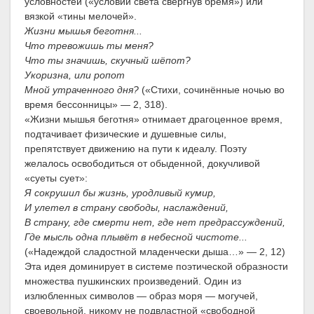
условностей («условий света свергнув бремя») или
вязкой «тины мелочей».
Жизни мышья беготня...
Что тревожишь ты меня?
Что ты значишь, скучный шёпот?
Укоризна, или ропот
Мной утраченного дня?
(«Стихи, сочинённые ночью во
время бессонницы» — 2, 318).
«Жизни мышья беготня» отнимает драгоценное время,
подтачивает физические и душевные силы,
препятствует движению на пути к идеалу. Поэту
желалось освободиться от обыденной, докучливой
«суеты сует»:
Я сокрушил бы жизнь, уродливый кумир,
И улетел в страну свободы, наслаждений,
В страну, где смерти нет, где нет предрассуждений,
Где мысль одна плывёт в небесной чистоте...
(«Надеждой сладостной младенчески дыша…» — 2, 12)
Эта идея доминирует в системе поэтической образности
множества пушкинских произведений. Один из
излюбленных символов — образ моря — могучей,
своевольной, никому не подвластной «свободной