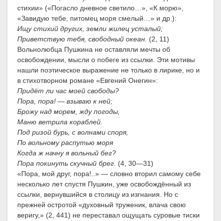
стихии» («Погасло дневное светило…», «К морю»,
«Завидую тебе, питомец моря смелый…» и др.):
Ищу стихий других, земли жилец усталый;
Приветствую тебя, свободный океан.
(2, 11)
Вольнолюбца Пушкина не оставляли мечты об
освобождении, мысли о побеге из ссылки. Эти мотивы
нашли поэтическое выражение не только в лирике, но и
в стихотворном романе «Евгений Онегин»:
Придёт ли час моей свободы?
Пора, пора! — взываю к ней;
Брожу над морем, жду погоды,
Маню ветрила кораблей.
Под ризой бурь, с волнами споря,
По вольному распутью моря
Когда ж начну я вольный бег?
Пора покинуть скучный брег.
(4, 30—31)
«Пора, мой друг, пора!..» — словно вторил самому себе
несколько лет спустя Пушкин, уже освобождённый из
ссылки, вернувшийся в столицу из изгнания. Но с
прежней остротой «духовный труженик, влача свою
веригу,» (2, 441) не переставал ощущать суровые тиски