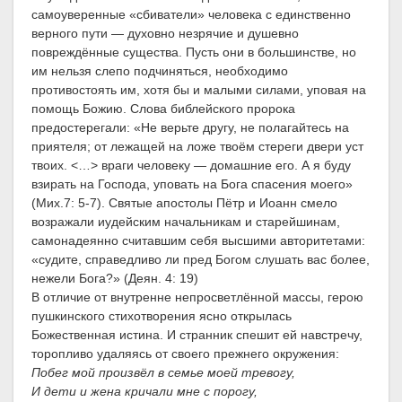
самоуверенные «сбиватели» человека с единственно
верного пути — духовно незрячие и душевно
повреждённые существа. Пусть они в большинстве, но
им нельзя слепо подчиняться, необходимо
противостоять им, хотя бы и малыми силами, уповая на
помощь Божию. Слова библейского пророка
предостерегали: «Не верьте другу, не полагайтесь на
приятеля; от лежащей на ложе твоём стереги двери уст
твоих. <…> враги человеку — домашние его. А я буду
взирать на Господа, уповать на Бога спасения моего»
(Мих.7: 5-7). Святые апостолы Пётр и Иоанн смело
возражали иудейским начальникам и старейшинам,
самонадеянно считавшим себя высшими авторитетами:
«судите, справедливо ли пред Богом слушать вас более,
нежели Бога?» (Деян. 4: 19)
В отличие от внутренне непросветлённой массы, герою
пушкинского стихотворения ясно открылась
Божественная истина. И странник спешит ей навстречу,
торопливо удаляясь от своего прежнего окружения:
Побег мой произвёл в семье моей тревогу,
И дети и жена кричали мне с порогу,