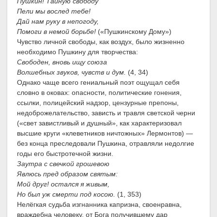
Пушкин! Тайную свободу
Пели мы вослед тебе!
Дай нам руку в непогоду,
Помоги в немой борьбе!
(«Пушкинскому Дому»)
Чувство личной свободы, как воздух, было жизненно
необходимо Пушкину для творчества:
Свободен, вновь ищу союза
Волшебных звуков, чувств и дум.
(4, 34)
Однако чаще всего гениальный поэт ощущал себя
словно в оковах: опасности, политические гонения,
ссылки, полицейский надзор, цензурные препоны,
недоброжелательство, зависть и травля светской черни
(«свет завистливый и душный», как характеризовал
высшие круги «клеветников ничтожных» Лермонтов) —
без конца преследовали Пушкина, отравляли недолгие
годы его быстротечной жизни.
Заутра с свечкой грошевою
Явлюсь пред образом святым:
Мой друг! остался я живым,
Но был уж смерти под косою.
(1, 353)
Нелёгкая судьба изгнанника капризна, своенравна,
враждебна человеку, от Бога получившему дар