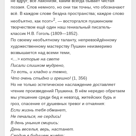
не вдруг; всё лаконизм, каким всегда бывает чистая
поэзия. Слов немного, но они так точны, что обозначают
всё. В каждом слове бездна пространства; каждое слово
2
необъятно, как поэт»
, — восторгался пушкинским
творчеством ещё один наш гениальный писатель-
классик Н.В. Гоголь (1809—1852).
По своему необъятному таланту, непревзойдённому
художественному мастерству Пушкин неизмеримо
возвышается над всеми теми,
<…> которые на свете
Писали слишком мудрено,
То есть, и хладно и темно,
Что очень стыдно и грешно!
(1, 356)
Но не только эстетическое наслаждение доставляет
чтение произведений Пушкина. В нём нередко обретаем
мы утешение среди бед и невзгод, житейских бурь и
гроз, спасение от душевных тревог и отчаяния:
Если жизнь тебя обманет,
Не печалься, не сердись!
В день уныния смирись:
День веселья, верь, настанет.
Сердце в будущем живёт;