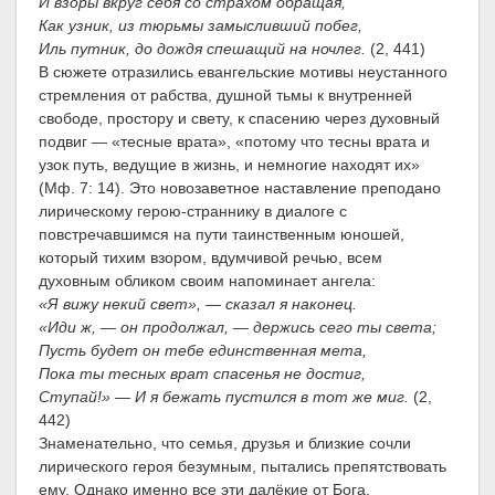
И взоры вкруг себя со страхом обращая,
Как узник, из тюрьмы замысливший побег,
Иль путник, до дождя спешащий на ночлег.
(2, 441)
В сюжете отразились евангельские мотивы неустанного
стремления от рабства, душной тьмы к внутренней
свободе, простору и свету, к спасению через духовный
подвиг — «тесные врата», «потому что тесны врата и
узок путь, ведущие в жизнь, и немногие находят их»
(Мф. 7: 14). Это новозаветное наставление преподано
лирическому герою-страннику в диалоге с
повстречавшимся на пути таинственным юношей,
который тихим взором, вдумчивой речью, всем
духовным обликом своим напоминает ангела:
«Я вижу некий свет», — сказал я наконец.
«Иди ж, — он продолжал, — держись сего ты света;
Пусть будет он тебе единственная мета,
Пока ты тесных врат спасенья не достиг,
Ступай!» — И я бежать пустился в тот же миг.
(2,
442)
Знаменательно, что семья, друзья и близкие сочли
лирического героя безумным, пытались препятствовать
ему. Однако именно все эти далёкие от Бога,