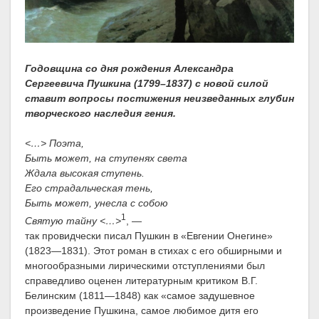
Годовщина со дня рождения Александра
Сергеевича Пушкина (1799–1837) с новой силой
ставит вопросы постижения неизведанных глубин
творческого наследия гения.
<…> Поэта,
Быть может, на ступенях света
Ждала высокая ступень.
Его страдальческая тень,
Быть может, унесла с собою
1
Святую тайну <…>
, —
так провидчески писал Пушкин в «Евгении Онегине»
(1823—1831). Этот роман в стихах с его обширными и
многообразными лирическими отступлениями был
справедливо оценен литературным критиком В.Г.
Белинским (1811—1848) как «самое задушевное
произведение Пушкина, самое любимое дитя его