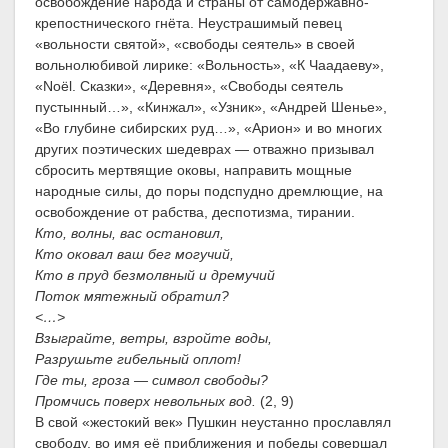
освобождение народа и страны от самодержавно-
крепостнического гнёта. Неустрашимый певец
«вольности святой», «свободы сеятель» в своей
вольнолюбивой лирике: «Вольность», «К Чаадаеву»,
«Noël. Сказки», «Деревня», «Свободы сеятель
пустынный…», «Кинжал», «Узник», «Андрей Шенье»,
«Во глубине сибирских руд…», «Арион» и во многих
других поэтических шедеврах — отважно призывал
сбросить мертвящие оковы, направить мощные
народные силы, до поры подспудно дремлющие, на
освобождение от рабства, деспотизма, тирании.
Кто, волны, вас остановил,
Кто оковал ваш бег могучий,
Кто в пруд безмолвный и дремучий
Поток мятежный обратил?
<…>
Взыграйте, ветры, взройте воды,
Разрушьте гибельный оплот!
Где ты, гроза — символ свободы?
Промчись поверх невольных вод.
(2, 9)
В свой «жестокий век» Пушкин неустанно прославлял
свободу, во имя её приближения и победы совершал