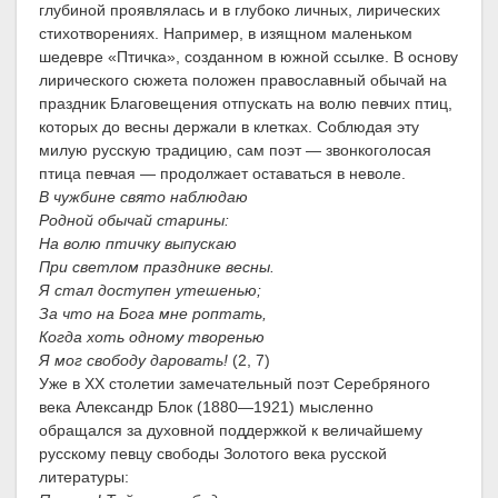
глубиной проявлялась и в глубоко личных, лирических
стихотворениях. Например, в изящном маленьком
шедевре «Птичка», созданном в южной ссылке. В основу
лирического сюжета положен православный обычай на
праздник Благовещения отпускать на волю певчих птиц,
которых до весны держали в клетках. Соблюдая эту
милую русскую традицию, сам поэт — звонкоголосая
птица певчая — продолжает оставаться в неволе.
В чужбине свято наблюдаю
Родной обычай старины:
На волю птичку выпускаю
При светлом празднике весны.
Я стал доступен утешенью;
За что на Бога мне роптать,
Когда хоть одному творенью
Я мог свободу даровать!
(2, 7)
Уже в XX столетии замечательный поэт Серебряного
века Александр Блок (1880—1921) мысленно
обращался за духовной поддержкой к величайшему
русскому певцу свободы Золотого века русской
литературы: