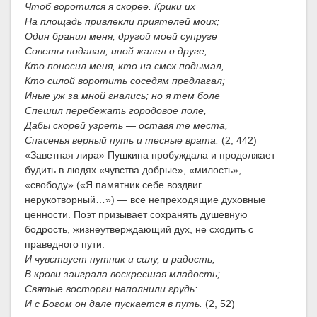
Чтоб воротился я скорее. Крики их
На площадь привлекли приятелей моих;
Один бранил меня, другой моей супруге
Советы подавал, иной жалел о друге,
Кто поносил меня, кто на смех подымал,
Кто силой воротить соседям предлагал;
Иные уж за мной гнались; но я тем боле
Спешил перебежать городовое поле,
Дабы скорей узреть — оставя те места,
Спасенья верный путь и тесные врата.
(2, 442)
«Заветная лира» Пушкина пробуждала и продолжает
будить в людях «чувства добрые», «милость»,
«свободу» («Я памятник себе воздвиг
нерукотворный…») — все непреходящие духовные
ценности. Поэт призывает сохранять душевную
бодрость, жизнеутверждающий дух, не сходить с
праведного пути:
И чувствует путник и силу, и радость;
В крови заиграла воскресшая младость;
Святые восторги наполнили грудь:
И с Богом он дале пускается в путь.
(2, 52)