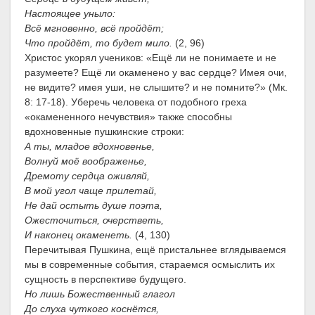
Настоящее уныло:
Всё мгновенно, всё пройдёт;
Что пройдёт, то будет мило.
(2, 96)
Христос укорял учеников: «Ещё ли не понимаете и не
разумеете? Ещё ли окаменено у вас сердце? Имея очи,
не видите? имея уши, не слышите? и не помните?» (Мк.
8: 17-18). Уберечь человека от подобного греха
«окамененного нечувствия» также способны
вдохновенные пушкинские строки:
А ты, младое вдохновенье,
Волнуй моё воображенье,
Дремоту сердца оживляй,
В мой угол чаще прилетай,
Не дай остыть душе поэта,
Ожесточиться, очерстветь,
И наконец окаменеть.
(4, 130)
Перечитывая Пушкина, ещё пристальнее вглядываемся
мы в современные события, стараемся осмыслить их
сущность в перспективе будущего.
Но лишь Божественный глагол
До слуха чуткого коснётся,