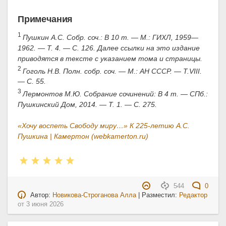
Примечания
1
Пушкин А.С. Собр. соч.: В 10 т. — М.: ГИХЛ, 1959—
1962. — Т. 4. — С. 126. Далее ссылки на это издание
приводятся в тексте с указанием тома и страницы.
2
Гоголь Н.В. Полн. собр. соч. — М.: АН СССР. — Т.VIII.
— С. 55.
3
Лермонтов М.Ю. Собрание сочинений: В 4 т. — СПб.:
Пушкинский Дом, 2014. — Т. 1. — С. 275.
«Хочу воспеть Свободу миру…» К 225-летию А.С.
Пушкина | Камертон (webkamerton.ru)
544
0
Автор:
Новикова-Строганова Алла
| Разместил:
Редактор
от
3 июня 2026