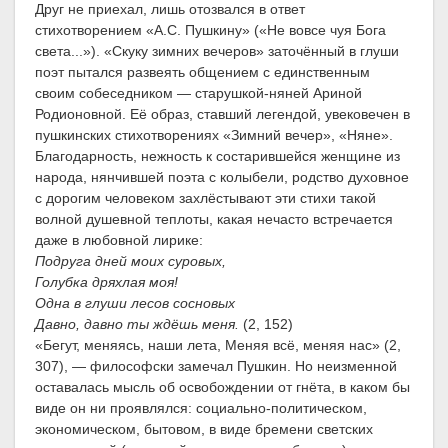
Друг не приехал, лишь отозвался в ответ
стихотворением «А.С. Пушкину» («Не вовсе чуя Бога
света...»). «Скуку зимних вечеров» заточённый в глуши
поэт пытался развеять общением с единственным
своим собеседником — старушкой-няней Ариной
Родионовной. Её образ, ставший легендой, увековечен в
пушкинских стихотворениях «Зимний вечер», «Няне».
Благодарность, нежность к состарившейся женщине из
народа, нянчившей поэта с колыбели, родство духовное
с дорогим человеком захлёстывают эти стихи такой
волной душевной теплоты, какая нечасто встречается
даже в любовной лирике:
Подруга дней моих суровых,
Голубка дряхлая моя!
Одна в глуши лесов сосновых
Давно, давно ты ждёшь меня.
(2, 152)
«Бегут, меняясь, наши лета, Меняя всё, меняя нас» (2,
307), — философски замечал Пушкин. Но неизменной
оставалась мысль об освобождении от гнёта, в каком бы
виде он ни проявлялся: социально-политическом,
экономическом, бытовом, в виде бремени светских