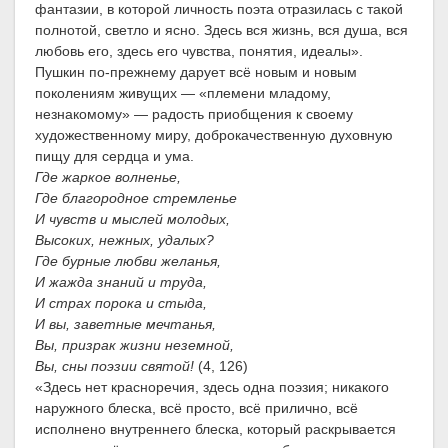
фантазии, в которой личность поэта отразилась с такой
полнотой, светло и ясно. Здесь вся жизнь, вся душа, вся
любовь его, здесь его чувства, понятия, идеалы».
Пушкин по-прежнему дарует всё новым и новым
поколениям живущих — «племени младому,
незнакомому» — радость приобщения к своему
художественному миру, доброкачественную духовную
пищу для сердца и ума.
Где жаркое волненье,
Где благородное стремленье
И чувств и мыслей молодых,
Высоких, нежных, удалых?
Где бурные любви желанья,
И жажда знаний и труда,
И страх порока и стыда,
И вы, заветные мечтанья,
Вы, призрак жизни неземной,
Вы, сны поэзии святой!
(4, 126)
«Здесь нет красноречия, здесь одна поэзия; никакого
наружного блеска, всё просто, всё прилично, всё
исполнено внутреннего блеска, который раскрывается