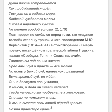
Душа поэта встрепенётся,
Как пробудившийся орёл.
Тоскует он в забавах мира,
Людской чуждается молвы,
К ногам народного кумира
Не клонит гордой головы.
(2, 179)
Поэт-пророк не сгибался перед теми, кто «жадною
толпой» стоял «у трона» и кого впоследствии М.Ю.
Лермонтов (1814—1841) в стихотворении «Смерть
поэта», посвящённом трагической гибели Пушкина,
назвал «Свободы, Гения и Славы палачи!»:
Таитесь вы под сению закона,
Пред вами суд и правда — всё молчи!..
Но есть и Божий суд, наперсники разврата!
Есть грозный суд: он ждёт;
Он не доступен звону злата,
И мысли, и дела он знает наперёд.
Тогда напрасно вы прибегнете к злословью:
Оно вам не поможет вновь,
И вы не смоете всей вашей чёрной кровью
3
Поэта праведную кровь!