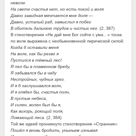
неволи:
На свете счастья нет, но есть покой и воля.
Давно завидная мечтается мне доля —
Давно, усталый раб, замыслил я побег
В обитель дальнюю трудов и чистых нег.
(2, 387)
В стихотворении «Не дай мне Бог сойти с ума…» тоска
по воле выражена с необыкновенной лирической силой:
Когда б оставили меня
На воле, как бы резво я
Пустился в тёмный лес!
Я пел бы в пламенном бреду,
Я забывался бы в чаду
Нестройных, чудных грез.
И я б заслушивался волн,
И я глядел бы, счастья полн,
В пустые небеса;
И силен, волен был бы я,
Как вихорь, роющий поля,
Ломающий леса.
(2, 384)
Той же идеей проникнуто стихотворение «Странник»:
Пошёл я вновь бродить, уныньем изнывая