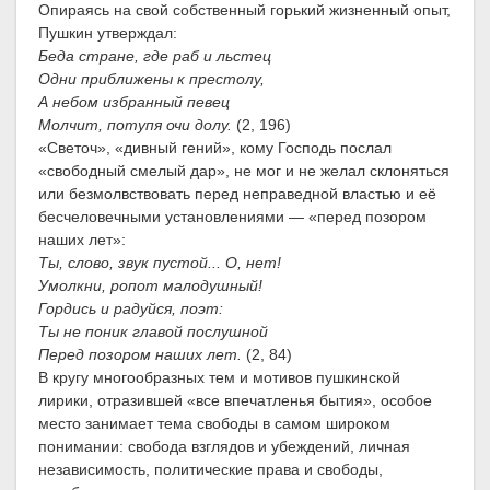
Опираясь на свой собственный горький жизненный опыт,
Пушкин утверждал:
Беда стране, где раб и льстец
Одни приближены к престолу,
А небом избранный певец
Молчит, потупя очи долу.
(2, 196)
«Светоч», «дивный гений», кому Господь послал
«свободный смелый дар», не мог и не желал склоняться
или безмолвствовать перед неправедной властью и её
бесчеловечными установлениями — «перед позором
наших лет»:
Ты, слово, звук пустой... О, нет!
Умолкни, ропот малодушный!
Гордись и радуйся, поэт:
Ты не поник главой послушной
Перед позором наших лет.
(2, 84)
В кругу многообразных тем и мотивов пушкинской
лирики, отразившей «все впечатленья бытия», особое
место занимает тема свободы в самом широком
понимании: свобода взглядов и убеждений, личная
независимость, политические права и свободы,