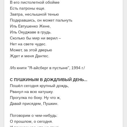
В его пистолетной обойме
Есть патроны еще.
Завтра, неслышной тенью
Подкравшись, он может пальнуть
Иль Евтушенко Жене,
Иль Окуджаве в грудь.
Сколько бы мир ни верил –
Нет на свете чудес.
Может, за этой дверью
Ждет и меня Дантес.
/Из книги "Я-айсберг в пустыне", 1994 г./
С ПУШКИНЫМ В ДОЖДЛИВЫЙ ДЕНЬ...
Пошёл сегодня крупный дождь,
Рванул на всю катушку.
Прогулка по боку. Ну что ж,
Давай присядем, Пушкин.
Поговорим о чем-нибудь:
О прошлом, о сегодня.