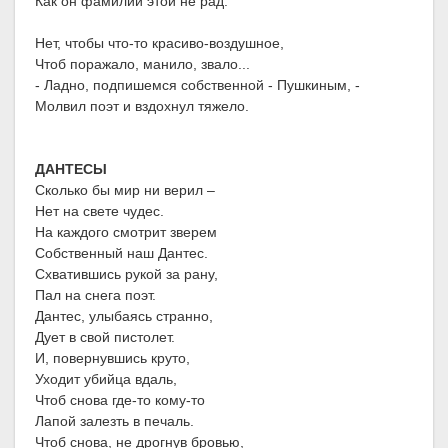
Как он фамилии этой не рад.
Нет, чтобы что-то красиво-воздушное,
Чтоб поражало, манило, звало...
- Ладно, подпишемся собственной - Пушкиным, -
Молвил поэт и вздохнул тяжело.
ДАНТЕСЫ
Сколько бы мир ни верил –
Нет на свете чудес.
На каждого смотрит зверем
Собственный наш Дантес.
Схватившись рукой за рану,
Пал на снега поэт.
Дантес, улыбаясь странно,
Дует в свой пистолет.
И, повернувшись круто,
Уходит убийца вдаль,
Чтоб снова где-то кому-то
Лапой залезть в печаль.
Чтоб снова, не дрогнув бровью,