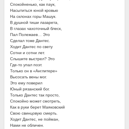
Спокойненько, как паук,
Насытиться юной кровью
На склонах горы Машук.
В душной тиши лазарета,
В глазах чахоточный блеск,
Пал Полежаев… Это
Сделал тоже Дантес.
Ходит Дантес по свету
Сотни и сотни лет.
Слышите выстрел? Это
Где-то упал поэт.
Только он в «Англитере»
Высосать вены мог.
Это ему поверил
Юный рязанский бог.
Только Дантес так просто,
Спокойно может смотреть,
Как в руки берет Маяковский
Свою свинцовую смерть.
Ходит Дантес, не пойман,
Нами не обличен.