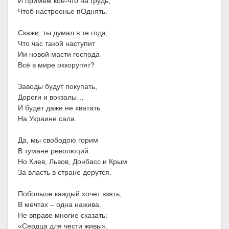
И примем кое-что на грудь,
Чтоб настроенье пОднять.
Скажи, ты думал в те года,
Что час такой наступит
Ии новой масти господа
Всё в мире оккорупят?
Заводы будут покупать,
Дороги и вокзалы…
И будет даже не хватать
На Украине сала.
Да, мы свободою горим
В тумане революций.
Но Киев, Львов, Донбасс и Крым
За власть в стране дерутся.
Побольше каждый хочет взять,
В мечтах – одна нажива.
Не вправе многие сказать:
«Сердца для чести живы».