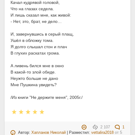
Качал кудрявой головой,
Что на глазах седела.
И лишь сказал мне, как живой:
- Нет, это, брат, не дело…
И, завернувшись в серый плащ,
Ушёл в обложку тома.
Я долго слышал стон и плач
В глухих раскатах грома.
А ливень бился мне в окно
В какой-то злой обиде.
Неужто больше не дано
Мне Пушкина увидеть?
/Из книги "Не держите меня", 2005г./
2 107
1
Автор:
Хапланов Николай
| Разместил:
vettalira2018
от
5