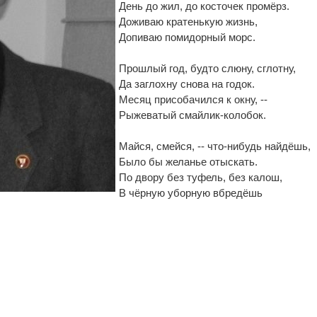
День до жил, до косточек промёрз.
Доживаю кратенькую жизнь,
Допиваю помидорный морс.
Прошлый год, будто слюну, сглотну,
Да заглохну снова на годок.
Месяц присобачился к окну, --
Рыжеватый смайлик-колобок.
Майся, смейся, -- что-нибудь найдёшь,
Было бы желанье отыскать.
По двору без туфель, без калош,
В чёрную уборную вбредёшь