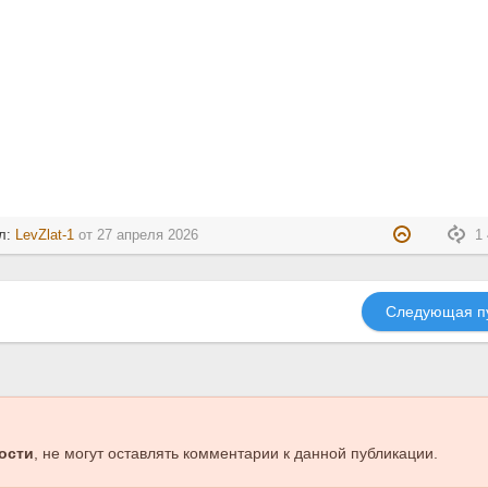
л:
LevZlat-1
от
27 апреля 2026
1 
Следующая п
ости
, не могут оставлять комментарии к данной публикации.