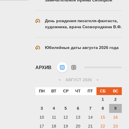
День рождения писателя-фантаста,
художника, врача Сковородкина В.Ф.
Юбилейные даты августа 2026 года
АРХИВ
«
АВГУСТ 2026 »
ПН
ВТ
СР
ЧТ
ПТ
СБ
ВС
1
2
3
4
5
6
7
8
9
10
11
12
13
14
15
16
17
18
19
20
21
22
23