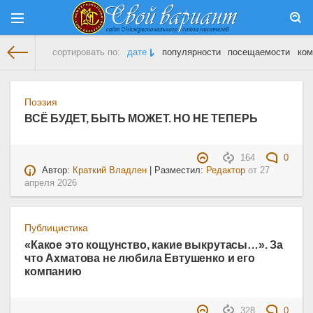
сортировать по:
дате
популярности
посещаемости
ком
На главную
» Материалы за 27.04.2026
Поэзия
ВСЁ БУДЕТ, БЫТЬ МОЖЕТ. НО НЕ ТЕПЕРЬ
164
0
Автор:
Краткий Владлен
| Разместил:
Редактор
от
27
апреля 2026
Публицистика
«Какое это кощунство, какие выкрутасы…». За
что Ахматова не любила Евтушенко и его
компанию
328
0