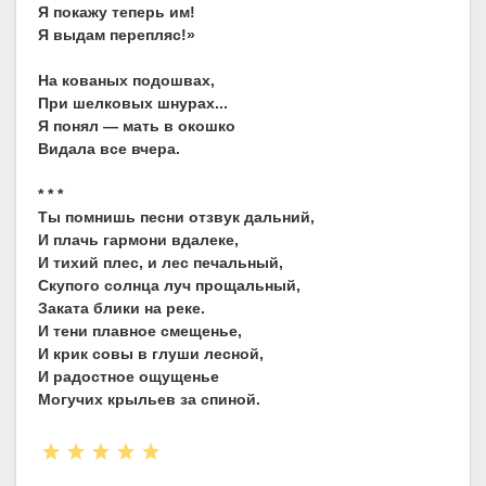
Я покажу теперь им!
Я выдам перепляс!»
На кованых подошвах,
При шелковых шнурах...
Я понял — мать в окошко
Видала все вчера.
* * *
Ты помнишь песни отзвук дальний,
И плачь гармони вдалеке,
И тихий плес, и лес печальный,
Скупого солнца луч прощальный,
Заката блики на реке.
И тени плавное смещенье,
И крик совы в глуши лесной,
И радостное ощущенье
Могучих крыльев за спиной.