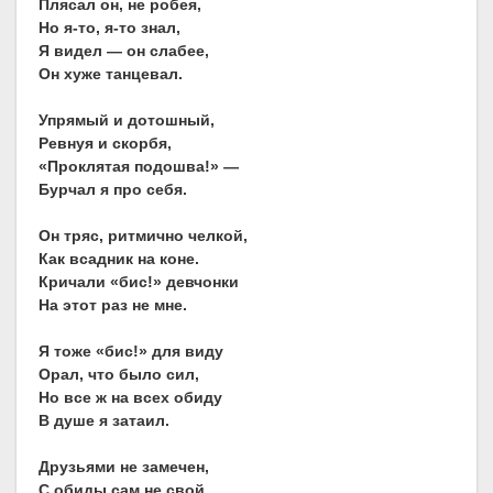
Плясал он, не робея,
Но я-то, я-то знал,
Я видел — он слабее,
Он хуже танцевал.
Упрямый и дотошный,
Ревнуя и скорбя,
«Проклятая подошва!» —
Бурчал я про себя.
Он тряс, ритмично челкой,
Как всадник на коне.
Кричали «бис!» девчонки
На этот раз не мне.
Я тоже «бис!» для виду
Орал, что было сил,
Но все ж на всех обиду
В душе я затаил.
Друзьями не замечен,
С обиды сам не свой,