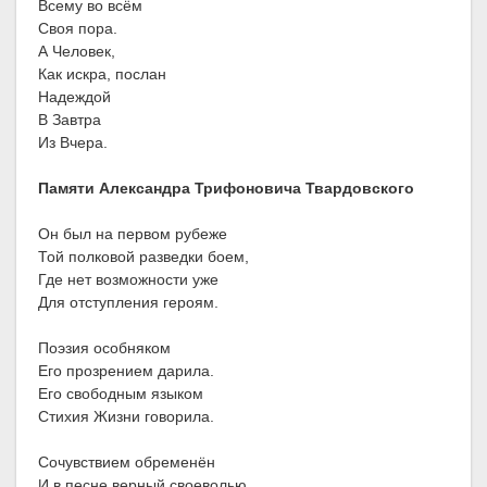
Всему во всём
Своя пора.
А Человек,
Как искра, послан
Надеждой
В Завтра
Из Вчера.
Памяти Александра Трифоновича Твардовского
Он был на первом рубеже
Той полковой разведки боем,
Где нет возможности уже
Для отступления героям.
Поэзия особняком
Его прозрением дарила.
Его свободным языком
Стихия Жизни говорила.
Сочувствием обременён
И в песне верный своеволью,