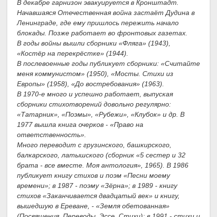
В декабре гарнизон эвакуируется в Кронштадт.
Начавшаяся Отечественная война застаёт Дудина в
Ленинграде, где ему пришлось пережить начало
блокады. Позже работает во фронтовых газетах.
В годы войны вышли сборники «Фляга» (1943),
«Костёр на перекрёстке» (1944).
В послевоенные годы публикует сборники: «Считайте
меня коммунистом» (1950), «Мосты. Стихи из
Европы» (1958), «До востребования» (1963).
В 1970-е много и успешно работает, выпуская
сборники стихотворений довольно регулярно:
«Татарник», «Поэмы», «Рубежи», «Клубок» и др. В
1977 вышла книга очерков - «Право на
ответственность».
Много переводит с грузинского, башкирского,
балкарского, латышского (сборник «5 сестер и 32
брата - все вместе. Моя антология», 1965). В 1986
публикует книгу стихов и поэм «Песни моему
времени»; в 1987 - поэму «Зёрна»; в 1989 - книгу
стихов «Заканчивается двадцатый век» и книгу,
вышедшую в Ереване, - «Земля обетованная»
(Посвящения. Переводы. Эссе. Стихи); в 1991 - стихи и