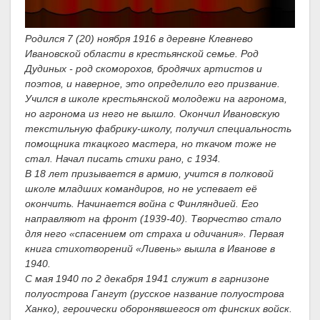
Родился 7 (20) ноября 1916 в деревне Клевнево
Ивановской области в крестьянской семье. Род
Дудиных - род скоморохов, бродячих артистов и
поэтов, и наверное, это определило его призвание.
Учился в школе крестьянской молодежи на агронома,
но агронома из него не вышло. Окончил Ивановскую
текстильную фабрику-школу, получил специальность
помощника ткацкого мастера, но ткачом тоже не
стал. Начал писать стихи рано, с 1934.
В 18 лет призывается в армию, учится в полковой
школе младших командиров, но не успевает её
окончить. Начинается война с Финляндией. Его
направляют на фронт (1939-40). Творчество стало
для него «спасением от страха и одичания». Первая
книга стихотворений «Ливень» вышла в Иванове в
1940.
С мая 1940 по 2 декабря 1941 служит в гарнизоне
полуострова Гангут (русское название полуострова
Ханко), героически оборонявшегося от финских войск.