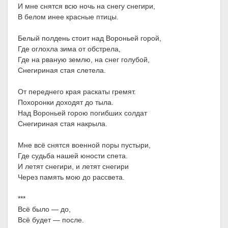
И мне снятся всю ночь на снегу снегири,
В белом инее красные птицы.
Белый полдень стоит над Вороньей горой,
Где оглохла зима от обстрела,
Где на рваную землю, на снег голубой,
Снегириная стая слетела.
От переднего края раскаты гремят.
Похоронки доходят до тыла.
Над Вороньей горою погибших солдат
Снегириная стая накрыла.
Мне всё снятся военной поры пустыри,
Где судьба нашей юности спета.
И летят снегири, и летят снегири
Через память мою до рассвета.
***
Всё было — до,
Всё будет — после.