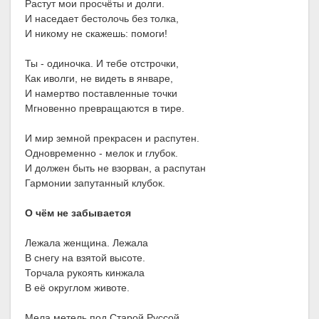
Растут мои просчёты и долги.
И наседает бестолочь без толка,
И никому не скажешь: помоги!
Ты - одиночка. И тебе отстрочки,
Как иволги, не видеть в январе,
И намертво поставленные точки
Мгновенно превращаются в тире.
И мир земной прекрасен и распутен.
Одновременно - мелок и глубок.
И должен быть не взорван, а распутан
Гармонии запутанный клубок.
О чём не забывается
Лежала женщина. Лежала
В снегу на взятой высоте.
Торчала рукоять кинжала
В её округлом животе.
Мела метель под Старой Руссой