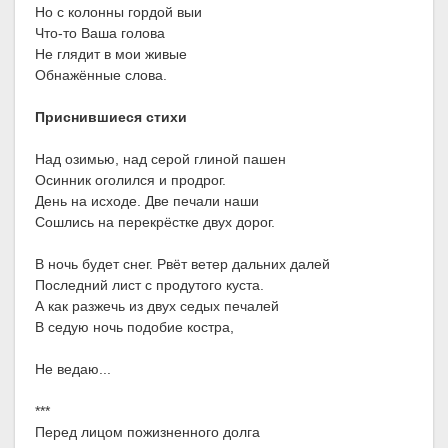
Но с колонны гордой выи
Что-то Ваша голова
Не глядит в мои живые
Обнажённые слова.
Приснившиеся стихи
Над озимью, над серой глиной пашен
Осинник оголился и продрог.
День на исходе. Две печали наши
Сошлись на перекрёстке двух дорог.
В ночь будет снег. Рвёт ветер дальних далей
Последний лист с продутого куста.
А как разжечь из двух седых печалей
В седую ночь подобие костра,
Не ведаю...
***
Перед лицом пожизненного долга