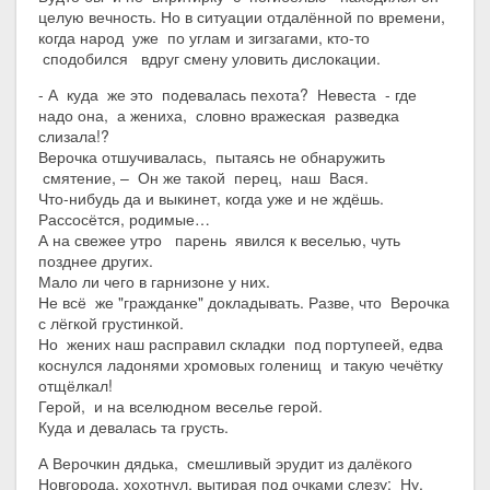
целую вечность. Но в ситуации отдалённой по времени,
когда народ уже по углам и зигзагами, кто-то
сподобился вдруг смену уловить дислокации.
- А куда же это подевалась пехота? Невеста - где
надо она, а жениха, словно вражеская разведка
слизала!?
Верочка отшучивалась, пытаясь не обнаружить
смятение, – Он же такой перец, наш Вася.
Что-нибудь да и выкинет, когда уже и не ждёшь.
Рассосётся, родимые…
А на свежее утро парень явился к веселью, чуть
позднее других.
Мало ли чего в гарнизоне у них.
Не всё же "гражданке" докладывать. Разве, что Верочка
с лёгкой грустинкой.
Но жених наш расправил складки под портупеей, едва
коснулся ладонями хромовых голенищ и такую чечётку
отщёлкал!
Герой, и на вселюдном веселье герой.
Куда и девалась та грусть.
А Верочкин дядька, смешливый эрудит из далёкого
Новгорода, хохотнул, вытирая под очками слезу: Ну,