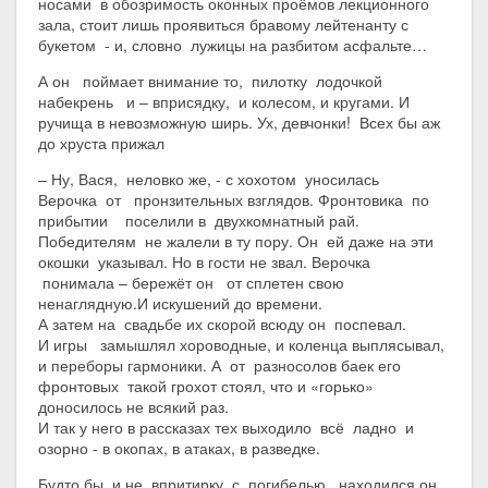
носами в обозримость оконных проёмов лекционного
зала, стоит лишь проявиться бравому лейтенанту с
букетом - и, словно лужицы на разбитом асфальте…
А он поймает внимание то, пилотку лодочкой
набекрень и – вприсядку, и колесом, и кругами. И
ручища в невозможную ширь. Ух, девчонки! Всех бы аж
до хруста прижал
– Ну, Вася, неловко же, - с хохотом уносилась
Верочка от пронзительных взглядов. Фронтовика по
прибытии поселили в двухкомнатный рай.
Победителям не жалели в ту пору. Он ей даже на эти
окошки указывал. Но в гости не звал. Верочка
понимала – бережёт он от сплетен свою
ненаглядную.И искушений до времени.
А затем на свадьбе их скорой всюду он поспевал.
И игры замышлял хороводные, и коленца выплясывал,
и переборы гармоники. А от разносолов баек его
фронтовых такой грохот стоял, что и «горько»
доносилось не всякий раз.
И так у него в рассказах тех выходило всё ладно и
озорно - в окопах, в атаках, в разведке.
Будто бы и не впритирку с погибелью находился он