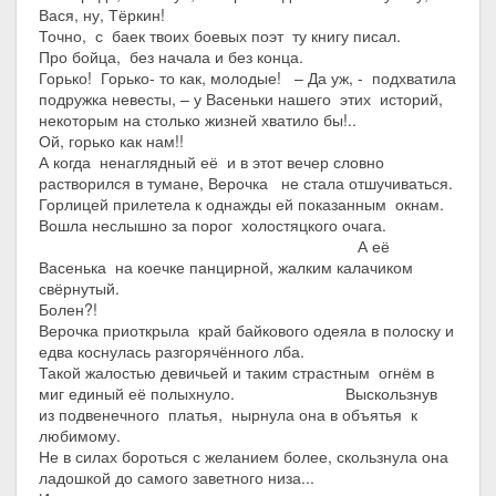
Вася, ну, Тёркин!
Точно, с баек твоих боевых поэт ту книгу писал.
Про бойца, без начала и без конца.
Горько! Горько- то как, молодые! – Да уж, - подхватила
подружка невесты, – у Васеньки нашего этих историй,
некоторым на столько жизней хватило бы!..
Ой, горько как нам!!
А когда ненаглядный её и в этот вечер словно
растворился в тумане, Верочка не стала отшучиваться.
Горлицей прилетела к однажды ей показанным окнам.
Вошла неслышно за порог холостяцкого очага.
А её
Васенька на коечке панцирной, жалким калачиком
свёрнутый.
Болен?!
Верочка приоткрыла край байкового одеяла в полоску и
едва коснулась разгорячённого лба.
Такой жалостью девичьей и таким страстным огнём в
миг единый её полыхнуло. Выскользнув
из подвенечного платья, нырнула она в объятья к
любимому.
Не в силах бороться с желанием более, скользнула она
ладошкой до самого заветного низа...