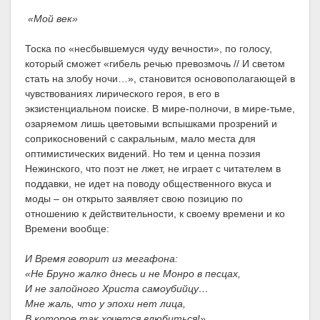
«Мой век»
Тоска по «несбывшемуся чуду вечности», по голосу,
который сможет «гибель речью превозмочь // И светом
стать на злобу ночи…», становится основополагающей в
чувствованиях лирического героя, в его в
экзистенциальном поиске. В мире-полночи, в мире-тьме,
озаряемом лишь цветовыми вспышками прозрений и
соприкосновений с сакральным, мало места для
оптимистических видений. Но тем и ценна поэзия
Нежинского, что поэт не лжет, не играет с читателем в
поддавки, не идет на поводу общественного вкуса и
моды – он открыто заявляет свою позицию по
отношению к действительности, к своему времени и ко
Времени вообще:
И Время говорит из мегафона:
«Не Бруно жалко днесь и не Монро в песцах,
И не запойного Христа самоубийцу…
Мне жаль, что у эпохи нет лица,
В которое так хочется влюбиться!»