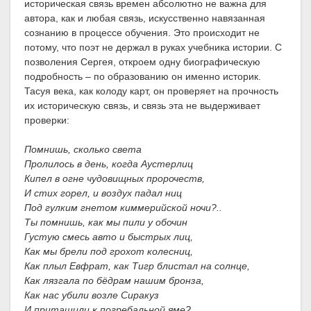
историческая связь времен абсолютно не важна для
автора, как и любая связь, искусственно навязанная
сознанию в процессе обучения. Это происходит не
потому, что поэт не держал в руках учебника истории. С
позволения Сергея, откроем одну биографическую
подробность – по образованию он именно историк.
Тасуя века, как колоду карт, он проверяет на прочность
их историческую связь, и связь эта не выдерживает
проверки:
Помнишь, сколько света
Пролилось в день, когда Аустерлиц
Кипел в огне чудовищных пророчеств,
И стих горел, и воздух падал ниц
Под гулким гнетом киммерийской ночи?..
Ты помнишь, как мы пили у обочин
Густую смесь авто и быстрых лиц,
Как мы брели под грохот колесниц,
Как плыл Евфрат, как Тигр блистал на солнце,
Как лязгала по бёдрам нашим бронза,
Как нас убили возле Сиракуз
И притащили к погребальной яме?..