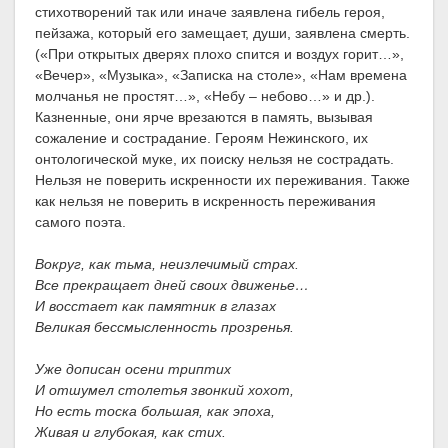
стихотворений так или иначе заявлена гибель героя,
пейзажа, который его замещает, души, заявлена смерть.
(«При открытых дверях плохо спится и воздух горит…»,
«Вечер», «Музыка», «Записка на столе», «Нам времена
молчанья не простят…», «Небу – небово…» и др.).
Казненные, они ярче врезаются в память, вызывая
сожаление и сострадание. Героям Нежинского, их
онтологической муке, их поиску нельзя не сострадать.
Нельзя не поверить искренности их переживания. Также
как нельзя не поверить в искренность переживания
самого поэта.
Вокруг, как тьма, неизлечимый страх.
Все прекращает дней своих движенье…
И восстает как памятник в глазах
Великая бессмысленность прозренья.
Уже дописан осени триптих
И отшумел столетья звонкий хохот,
Но есть тоска большая, как эпоха,
Живая и глубокая, как стих.