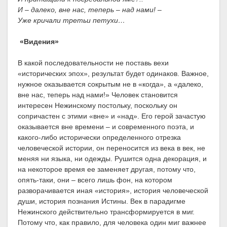
И – далеко, вне нас, теперь – над нами! –
Уже кричали третьи петухи…
«Видения»
В какой последовательности не поставь вехи
«исторических эпох», результат будет одинаков. Важное,
нужное оказывается сокрытым не в «когда», а «далеко,
вне нас, теперь над нами!» Человек становится
интересен Нежинскому постольку, поскольку он
сопричастен с этими «вне» и «над». Его герой зачастую
оказывается вне времени – и современного поэта, и
какого-либо исторически определенного отрезка
человеческой истории, он переносится из века в век, не
меняя ни языка, ни одежды. Рушится одна декорация, и
на некоторое время ее заменяет другая, потому что,
опять-таки, они – всего лишь фон, на котором
разворачивается иная «история», история человеческой
души, история познания Истины. Век в парадигме
Нежинского действительно трансформируется в миг.
Потому что, как правило, для человека один миг важнее