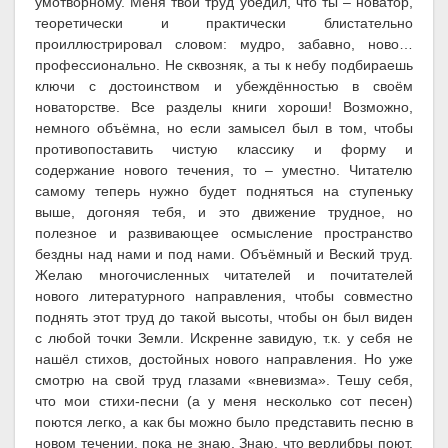
умотворному. Меня твой труд убедил, что ты – новатор,
теоретически и практически блистательно
проиллюстрировал словом: мудро, забавно, ново…
профессионально. Не сквозняк, а ты к небу подбираешь
ключи с достоинством и убеждённостью в своём
новаторстве. Все разделы книги хороши! Возможно,
немного объёмна, но если замысел был в том, чтобы
противопоставить чистую классику и форму и
содержание нового течения, то – уместно. Читателю
самому теперь нужно будет подняться на ступеньку
выше, догоняя тебя, и это движение трудное, но
полезное и развивающее осмысление пространство
бездны над нами и под нами. Объёмный и Веский труд.
Желаю многочисленных читателей и почитателей
нового литературного направления, чтобы совместно
поднять этот труд до такой высоты, чтобы он был виден
с любой точки Земли. Искренне завидую, т.к. у себя не
нашёл стихов, достойных нового направления. Но уже
смотрю на свой труд глазами «вневизма». Тешу себя,
что мои стихи-песни (а у меня несколько сот песен)
поются легко, а как бы можно было представить песню в
новом течении, пока не знаю. Знаю, что верлибры поют,