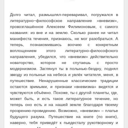
Долго читал, размышлял-переваривал, погружался в
литературно−философское направление «вневизм»,
провозглашённое Алексеем Филимоновым, с самого
названия: из вне и на землю. Сколько ранее ни читал
манифеста течения, признаюсь, не мог разобраться. А
теперь, познакомившись воочию с конкретным
воплощением этого литературно-философского
направления, убедился, что «вневизм» действительно
новаторство, которое не спутаешь с просто
модернизмом. Заглянул ты в полынью-бездну, поднял
звезду из полыньи на небеса и увлёк читателя, меня, в
путешествие. Ненарушенные классические традиции
остаются зримыми, и признаки «вневизма» видятся и
чувствуются объёмно. Похоже, ты с другой планеты, где,
может быть, и есть такое литературное течение, но
теперь оно есть и на нашей земле благодаря твоему
прозрению-провидению. Возможно, «вневизм» – платье
будущего разума. Путешествие на книге (по книге),
наверно, тебя приведёт к пьедесталу рукотворному и