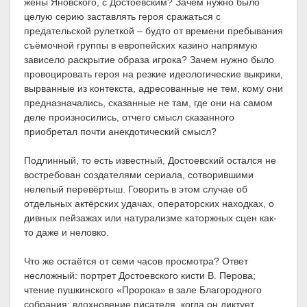
жены Яновского, с Достоевским? Зачем нужно было
целую серию заставлять героя сражаться с
предательской рулеткой – будто от времени пребывания
съёмочной группы в европейских казино напрямую
зависело раскрытие образа игрока? Зачем нужно было
провоцировать героя на резкие идеологические выкрики,
вырванные из контекста, адресованные не тем, кому они
предназначались, сказанные не там, где они на самом
деле произносились, отчего смысл сказанного
приобретал почти анекдотический смысл?
Подлинный, то есть известный, Достоевский остался не
востребован создателями сериала, сотворившими
нелепый перевёртыш. Говорить в этом случае об
отдельных актёрских удачах, операторских находках, о
дивных пейзажах или натурализме каторжных сцен как-
то даже и неловко.
Что же остаётся от семи часов просмотра? Ответ
несложный: портрет Достоевского кисти В. Перова;
чтение пушкинского «Пророка» в зале Благородного
собрания; вдохновение писателя, когда он диктует