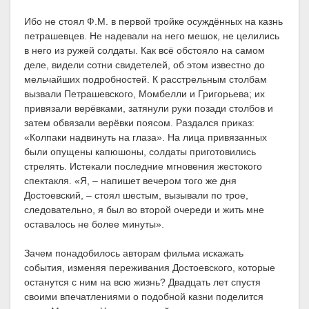
Ибо не стоял Ф.М. в первой тройке осуждённых на казнь
петрашевцев. Не надевали на него мешок, не целились
в него из ружей солдаты. Как всё обстояло на самом
деле, видели сотни свидетелей, об этом известно до
мельчайших подробностей. К расстрельным столбам
вызвали Петрашевского, Момбелли и Григорьева; их
привязали верёвками, затянули руки позади столбов и
затем обвязали верёвки поясом. Раздался приказ:
«Колпаки надвинуть на глаза». На лица привязанных
были опущены капюшоны, солдаты приготовились
стрелять. Истекали последние мгновения жестокого
спектакля. «Я, – напишет вечером того же дня
Достоевский, – стоял шестым, вызывали по трое,
следовательно, я был во второй очереди и жить мне
оставалось не более минуты».
Зачем понадобилось авторам фильма искажать
события, изменяя переживания Достоевского, которые
останутся с ним на всю жизнь? Двадцать лет спустя
своими впечатлениями о подобной казни поделится