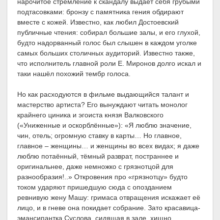
нарочитое стремление к скандалу выдаёт себя грубыми
подтасовками: бронзу с памятника гения обдирают
вместе с кожей. Известно, как любил Достоевский
публичные чтения: собирал большие залы, и его глухой,
будто надорванный голос был слышен в каждом уголке
самых больших столичных аудиторий. Известно также,
что исполнитель главной роли Е. Миронов долго искал и
таки нашёл похожий тембр голоса.
Но как расходуются в фильме выдающийся талант и
мастерство артиста? Его вынуждают читать монолог
крайнего циника и эгоиста князя Валковского
(«Униженные и оскорблённые»): «Я люблю значение,
чин, отель; огромную ставку в карты… Но главное,
главное – женщины… и женщины во всех видах; я даже
люблю потаённый, тёмный разврат, постраннее и
оригинальнее, даже немножко с грязнотцой для
разнообразия!..» Откровения про «грязнотцу» будто
током ударяют пришедшую сюда с опозданием
ревнивую жену Машу: гримаса отвращения искажает её
лицо, и в гневе она покидает собрание. Зато красавица-
эмансипантка Суслова, сидящая в зале, хищно