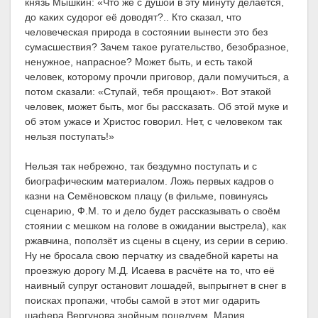
князь Мышкин: «Что же с душой в эту минуту делается,
до каких судорог её доводят?.. Кто сказал, что
человеческая природа в состоянии вынести это без
сумасшествия? Зачем такое ругательство, безобразное,
ненужное, напрасное? Может быть, и есть такой
человек, которому прочли приговор, дали помучиться, а
потом сказали: «Ступай, тебя прощают». Вот этакой
человек, может быть, мог бы рассказать. Об этой муке и
об этом ужасе и Христос говорил. Нет, с человеком так
нельзя поступать!»
Нельзя так небрежно, так бездумно поступать и с
биографическим материалом. Ложь первых кадров о
казни на Семёновском плацу (в фильме, повинуясь
сценарию, Ф.М. то и дело будет рассказывать о своём
стоянии с мешком на голове в ожидании выстрела), как
ржавчина, поползёт из сцены в сцену, из серии в серию.
Ну не бросала свою перчатку из свадебной кареты на
проезжую дорогу М.Д. Исаева в расчёте на то, что её
наивный супруг остановит лошадей, выпрыгнет в снег в
поисках пропажи, чтобы самой в этот миг одарить
шафера Вергунова знойным поцелуем. Мария