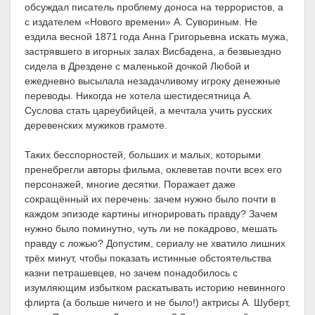
обсуждал писатель проблему доноса на террористов, а
с издателем «Нового времени» А. Сувориным. Не
ездила весной 1871 года Анна Григорьевна искать мужа,
застрявшего в игорных залах Висбадена, а безвыездно
сидела в Дрездене с маленькой дочкой Любой и
ежедневно высылала незадачливому игроку денежные
переводы. Никогда не хотела шестидесятница А.
Суслова стать цареубийцей, а мечтала учить русских
деревенских мужиков грамоте.
Таких бесспорностей, больших и малых, которыми
пренебрегли авторы фильма, оклеветав почти всех его
персонажей, многие десятки. Поражает даже
сокращённый их перечень: зачем нужно было почти в
каждом эпизоде картины игнорировать правду? Зачем
нужно было поминутно, чуть ли не покадрово, мешать
правду с ложью? Допустим, сериалу не хватило лишних
трёх минут, чтобы показать истинные обстоятельства
казни петрашевцев, но зачем понадобилось с
изумляющим избытком раскатывать историю невинного
флирта (а больше ничего и не было!) актрисы А. Шуберт,