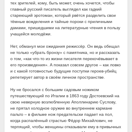
тех зрителей, кому, быть может, очень хочется, чтобы
главный русский писатель выглядел как гадкий
стареющий эротоман, который рвётся разделить свои
тёмные вожделения и тайные пороки с приличными
дамами, пришедшими на литературные чтения в пользу
учащейся молодёжи.
Нет, обманул мои ожидания режиссёр. Он ведь обещал
не только «убрать бронзу» с памятника, но и рассказать
о том, «как что-то из жизни писателя перекочёвывает в
его произведения». А показал совсем другое – как ловко
и с какой готовностью будущие поступки героев-убийц
репетирует автор в своём личном пространстве.
Ну не бросался с большим садовым ножиком
путешествующий по Италии в 1863 году Достоевский на
свою неверную возлюбленную Аполлинарию Суслову,
не прятал холодное оружие во внутреннем кармане
пальто – в фильме нож предательски падает на пол,
когда распалённый страстью Фёдор Михайлович, не
терпящий, чтобы женщины отказывали ему в привычных