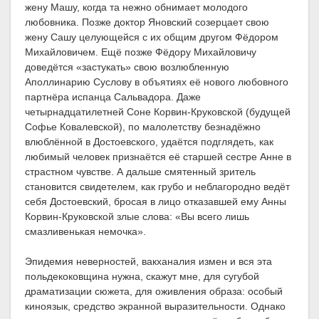
жену Машу, когда та нежно обнимает молодого
любовника. Позже доктор Яновский созерцает свою
жену Сашу целующейся с их общим другом Фёдором
Михайловичем. Ещё позже Фёдору Михайловичу
доведётся «застукать» свою возлюбленную
Аполлинарию Суслову в объятиях её нового любовного
партнёра испанца Сальвадора. Даже
четырнадцатилетней Соне Корвин-Круковской (будущей
Софье Ковалевской), по малолетству безнадёжно
влюблённой в Достоевского, удаётся подглядеть, как
любимый человек признаётся её старшей сестре Анне в
страстном чувстве. А дальше смятенный зритель
становится свидетелем, как грубо и неблагородно ведёт
себя Достоевский, бросая в лицо отказавшей ему Анны
Корвин-Круковской злые слова: «Вы всего лишь
смазливенькая немочка».
Эпидемия неверностей, вакханалия измен и вся эта
польдекоковщина нужна, скажут мне, для сугубой
драматизации сюжета, для оживления образа: особый
киноязык, средство экранной выразительности. Однако