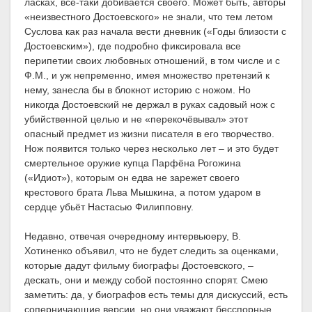
ласках, всё-таки добивается своего. Может быть, авторы
«неизвестного Достоевского» не знали, что тем летом
Суслова как раз начала вести дневник («Годы близости с
Достоевским»), где подробно фиксировала все
перипетии своих любовных отношений, в том числе и с
Ф.М., и уж непременно, имея множество претензий к
нему, занесла бы в блокнот историю с ножом. Но
никогда Достоевский не держал в руках садовый нож с
убийственной целью и не «перекочёвывал» этот
опасный предмет из жизни писателя в его творчество.
Нож появится только через несколько лет – и это будет
смертельное оружие купца Парфёна Рогожина
(«Идиот»), которым он едва не зарежет своего
крестового брата Льва Мышкина, а потом ударом в
сердце убьёт Настасью Филипповну.
Недавно, отвечая очередному интервьюеру, В.
Хотиненко объявил, что не будет следить за оценками,
которые дадут фильму биографы Достоевского, –
дескать, они и между собой постоянно спорят. Смею
заметить: да, у биографов есть темы для дискуссий, есть
соперничающие версии, но они уважают бесспорные