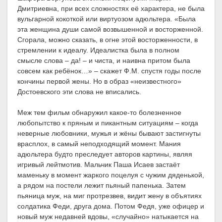
Дмитриевна, при всех сложностях её характера, не была
вульгарной кокоткой или виртуозом адюльтера. «Была
эта женщина души самой возвышенной и восторженной.
Сгорала, можно сказать, в огне этой восторженности, в
стремлении к идеалу. Идеалистка была в полном
смысле слова – да! – и чиста, и наивна притом была
совсем как ребёнок…» – скажет Ф.М. спустя годы после
кончины первой жены. Но в образ «неизвестного»
Достоевского эти слова не вписались.
Меж тем фильм обнаружил какое-то болезненное
любопытство к пряным и пикантным ситуациям – когда
неверные любовники, мужья и жёны бывают застигнуты
врасплох, в самый неподходящий момент. Мания
адюльтера будто преследует авторов картины, являя
игривый лейтмотив. Мальчик Паша Исаев застаёт
маменьку в момент жаркого поцелуя с чужим дяденькой,
а рядом на постели лежит пьяный папенька. Затем
пьяница муж, на миг протрезвев, видит жену в объятиях
солдатика Феди, друга дома. Потом Федя, уже офицер и
новый муж недавней вдовы, «случайно» натыкается на