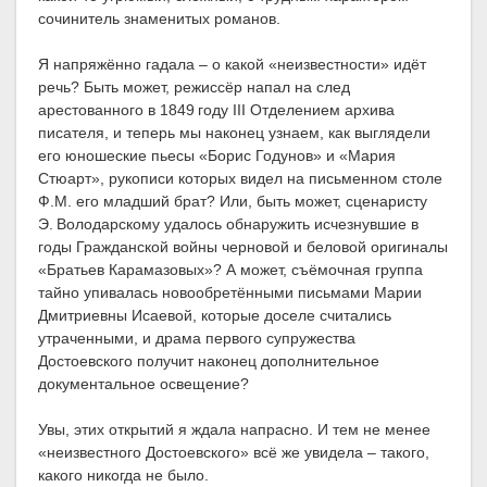
сочинитель знаменитых романов.
Я напряжённо гадала – о какой «неизвестности» идёт
речь? Быть может, режиссёр напал на след
арестованного в 1849 году III Отделением архива
писателя, и теперь мы наконец узнаем, как выглядели
его юношеские пьесы «Борис Годунов» и «Мария
Стюарт», рукописи которых видел на письменном столе
Ф.М. его младший брат? Или, быть может, сценаристу
Э. Володарскому удалось обнаружить исчезнувшие в
годы Гражданской войны черновой и беловой оригиналы
«Братьев Карамазовых»? А может, съёмочная группа
тайно упивалась новообретёнными письмами Марии
Дмитриевны Исаевой, которые доселе считались
утраченными, и драма первого супружества
Достоевского получит наконец дополнительное
документальное освещение?
Увы, этих открытий я ждала напрасно. И тем не менее
«неизвестного Достоевского» всё же увидела – такого,
какого никогда не было.