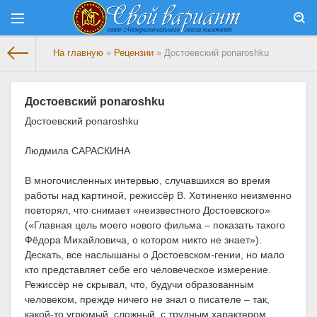
На главную
»
Рецензии
» Достоевский ponaroshku
Достоевский ponaroshku
Достоевский ponaroshku
Людмила САРАСКИНА
В многочисленных интервью, случавшихся во время
работы над картиной, режиссёр В. Хотиненко неизменно
повторял, что снимает «неизвестного Достоевского»
(«Главная цель моего нового фильма – показать такого
Фёдора Михайловича, о котором никто не знает»).
Дескать, все наслышаны о Достоевском-гении, но мало
кто представляет себе его человеческое измерение.
Режиссёр не скрывал, что, будучи образованным
человеком, прежде ничего не знал о писателе – так,
какой-то угрюмый, сложный, с трудным характером