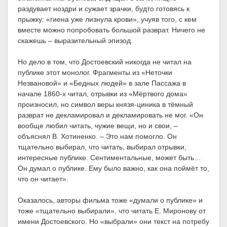
раздувает ноздри и сужает зрачки, будто готовясь к
прыжку: «гиена уже лизнула крови», учуяв того, с кем
вместе можно попробовать большой разврат. Ничего не
скажешь – выразительный эпизод.
Но дело в том, что Достоевский никогда не читал на
публике этот монолог. Фрагменты из «Неточки
Незвановой» и «Бедных людей» в зале Пассажа в
начале 1860-х читал, отрывки из «Мёртвого дома»
произносил, но символ веры князя-циника в тёмный
разврат не декламировал и декламировать не мог. «Он
вообще любил читать, чужие вещи, но и свои, –
объяснял В. Хотиненко. – Это нам помогло. Он
тщательно выбирал, что читать, выбирал отрывки,
интересные публике. Сентиментальные, может быть…
Он думал о публике. Ему было важно, как она поймёт то,
что он читает».
Оказалось, авторы фильма тоже «думали о публике» и
тоже «тщательно выбирали», что читать Е. Миронову от
имени Достоевского. Но «выбрали» они текст на потребу