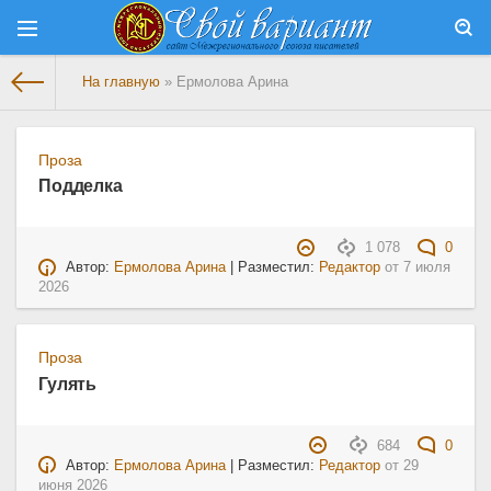
На главную
» Ермолова Арина
Проза
Подделка
1 078
0
Автор:
Ермолова Арина
| Разместил:
Редактор
от
7 июля
2026
Проза
Гулять
684
0
Автор:
Ермолова Арина
| Разместил:
Редактор
от
29
июня 2026