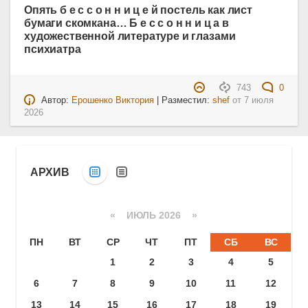
Опять б е с с о н н и ц е й постель как лист
бумаги скомкана… Б е с с о н н и ц а в
художественной литературе и глазами
психиатра
743
0
Автор:
Ерошенко Виктория
| Разместил:
shef
от
7 июля
2026
АРХИВ
«
ИЮЛЬ 2026
»
ПН
ВТ
СР
ЧТ
ПТ
СБ
ВС
1
2
3
4
5
6
7
8
9
10
11
12
13
14
15
16
17
18
19