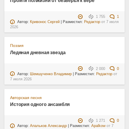
Пройти полжизни от безверья к вере
1 755
1
Автор:
Кривонос Сергей
| Разместил:
Редактор
от
7 июля
2026
Поэзия
Ледяная дневная звезда
2 000
0
Автор:
Шемшученко Владимир
| Разместил:
Редактор
от
7 июля 2026
Авторская песня
История одного ансамбля
1 271
0
Автор:
Апальков Александр
| Разместил:
Apalkow
от
7