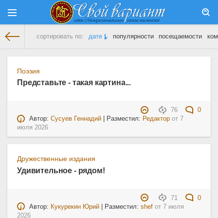
сортировать по:
дате
популярности
посещаемости
ком
На главную
» Материалы за 07.07.2026
Поэзия
Представьте - такая картина...
76
0
Автор:
Сусуев Геннадий
| Разместил:
Редактор
от
7
июля 2026
Дружественные издания
Удивительное - рядом!
71
0
Автор:
Кукурекин Юрий
| Разместил:
shef
от
7 июля
2026