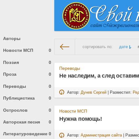
Авторы
сортировать по:
дате
Новости МСП
0
Поэзия
0
На главную
» Материалы за 1
Переводы
Проза
0
Не наследим, а след остави
Переводы
0
Автор:
Дунев Сергей
| Разместил:
Ре
Публицистика
0
Острослов
0
Новости МСП
Нужна помощь!
Авторская песня
0
Литературоведение
0
Автор:
Администрация сайта
| Разме