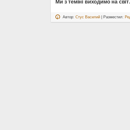
Ми з теміні виходимо на сві
Автор:
Стус Василий
| Разместил:
Ре