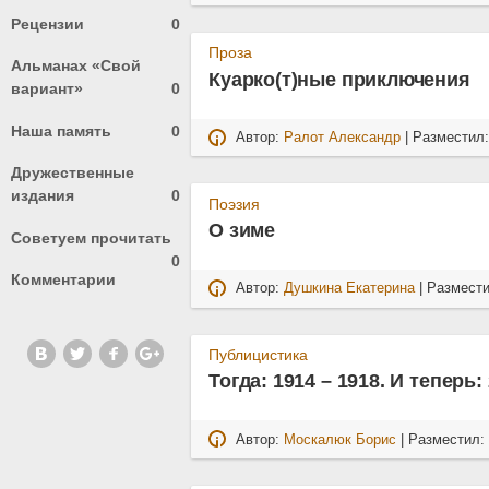
Рецензии
0
Проза
Альманах «Свой
Куарко(т)ные приключения
вариант»
0
Наша память
0
Автор:
Ралот Александр
| Разместил
Дружественные
издания
0
Поэзия
О зиме
Советуем прочитать
0
Комментарии
Автор:
Душкина Екатерина
| Размест
Публицистика
Тогда: 1914 – 1918. И теперь:
Автор:
Москалюк Борис
| Разместил