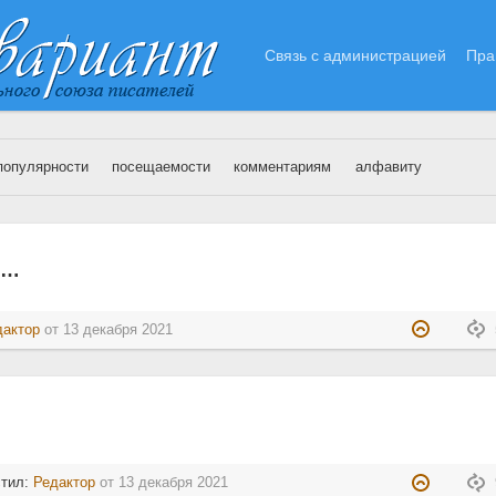
Связь с администрацией
Пра
популярности
посещаемости
комментариям
алфавиту
3.12.2021
м…
дактор
от
13 декабря 2021
стил:
Редактор
от
13 декабря 2021